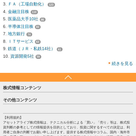
ＦＡ（工場自動化）
123
金融注目株
110
医薬品大手10社
86
半導体注目株
83
地方銀行
74
ＩＴサービス
63
鉄道（ＪＲ・私鉄14社）
61
資源開発5社
59
続きを見る
株式情報コンテンツ
日経平均
その他コンテンツ
売買シグナル
HOME
注目銘柄
個人情報保護方針
【利用規約】
株テーマ情報
アセットアライブ株式情報は、テクニカル分析による「買い」「売り」等は、株式投
プライバシーポリシー
海外市況
資判断の参考としての情報提供を目的としており、投資に関するすべての決定は、利
会社案内
用者ご自身の判断でお願い申し上げます。提供する株式情報やコラム、国内・海外市
投資カレンダー