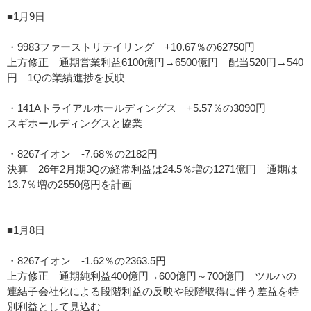
■1月9日
・9983ファーストリテイリング +10.67％の62750円
上方修正 通期営業利益6100億円→6500億円 配当520円→540
円 1Qの業績進捗を反映
・141Aトライアルホールディングス +5.57％の3090円
スギホールディングスと協業
・8267イオン -7.68％の2182円
決算 26年2月期3Qの経常利益は24.5％増の1271億円 通期は
13.7％増の2550億円を計画
■1月8日
・8267イオン -1.62％の2363.5円
上方修正 通期純利益400億円→600億円～700億円 ツルハの
連結子会社化による段階利益の反映や段階取得に伴う差益を特
別利益として見込む