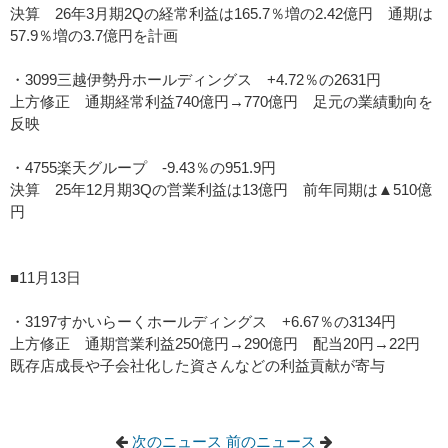
決算 26年3月期2Qの経常利益は165.7％増の2.42億円 通期は
57.9％増の3.7億円を計画
・3099三越伊勢丹ホールディングス +4.72％の2631円
上方修正 通期経常利益740億円→770億円 足元の業績動向を
反映
・4755楽天グループ -9.43％の951.9円
決算 25年12月期3Qの営業利益は13億円 前年同期は▲510億
円
■11月13日
・3197すかいらーくホールディングス +6.67％の3134円
上方修正 通期営業利益250億円→290億円 配当20円→22円
既存店成長や子会社化した資さんなどの利益貢献が寄与
次のニュース
前のニュース