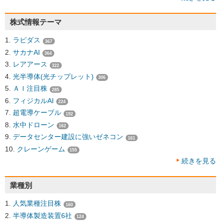
株式情報テーマ
ラピダス
367
サカナAI
364
レアアース
322
光半導体(光チップレット)
306
ＡＩ注目株
285
フィジカルAI
224
超電導ケーブル
192
水中ドローン
162
データセンター建設に強いゼネコン
161
クレーンゲーム
155
続きを見る
業種別
人気業種注目株
160
半導体製造装置6社
124