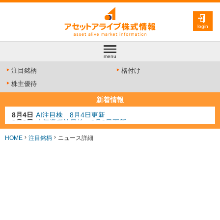
login
menu
注目銘柄
格付け
株主優待
新着情報
8月3日
人気業種注目株 8月3日更新
8月2日
金融注目株 8月2日更新
7月29日
日経225シグナル点灯
HOME
注目銘柄
ニュース詳細
7月10日
半導体注目株 7月10日更新
8月4日
AI注目株 8月4日更新