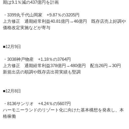
期は9.1％減の437億円を計画
・3399丸千代山岡家 +9.87％の3205円
上方修正 通期経常利益40.81億円→46億円 既存店売上好調や
価格改定実施などが寄与
■12月9日
・3038神戸物産 +1.18％の3764円
上方修正 通期経常利益378億円→480億円 配当26円→30円
新規出店の順調や既存店出荷実績も堅調
■12月8日
・8136サンリオ +4.24％の5607円
ハーモニーランドのリゾート化に向けた基本構想を発表し、本
格稼働