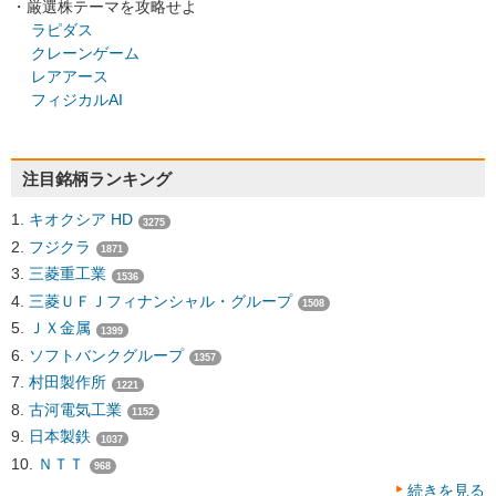
・厳選株テーマを攻略せよ
ラピダス
クレーンゲーム
レアアース
フィジカルAI
注目銘柄ランキング
キオクシア HD
3275
フジクラ
1871
三菱重工業
1536
三菱ＵＦＪフィナンシャル・グループ
1508
ＪＸ金属
1399
ソフトバンクグループ
1357
村田製作所
1221
古河電気工業
1152
日本製鉄
1037
ＮＴＴ
968
続きを見る