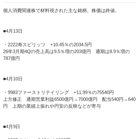
個人消費関連株で材料視された主な銘柄。株価は終値。
■4月13日
・2222寿スピリッツ +10.45％の2034.5円
26年3月期4Qの売上高は9.5％増の203億円 通期は8.9％増の
787億円
■4月10日
・9983ファーストリテイリング +11.99％の75540円
上方修正 通期営業利益6500億円→7000億円 配当540円→640
円 上期の業績上振れや円安の反映などが寄与
■4月9日