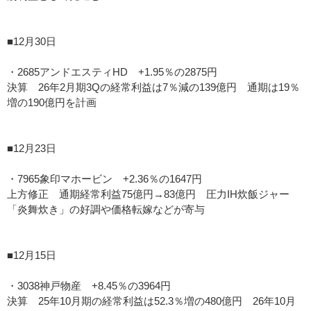
■12月30日
・2685アンドエスティHD +1.95％の2875円
決算 26年2月期3Qの経常利益は7％減の139億円 通期は19％
増の190億円を計画
■12月23日
・7965象印マホービン +2.36％の1647円
上方修正 通期経常利益75億円→83億円 圧力IH炊飯ジャー
「炎舞炊き」の好調や価格転嫁などが寄与
■12月15日
・3038神戸物産 +8.45％の3964円
決算 25年10月期の経常利益は52.3％増の480億円 26年10月