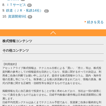
ＩＴサービス
63
鉄道（ＪＲ・私鉄14社）
61
資源開発5社
59
続きを見る
株式情報コンテンツ
日経平均
その他コンテンツ
売買シグナル
HOME
注目銘柄
個人情報保護方針
【利用規約】
株テーマ情報
アセットアライブ株式情報は、テクニカル分析による「買い」「売り」等は、株式投
プライバシーポリシー
海外市況
資判断の参考としての情報提供を目的としており、投資に関するすべての決定は、利
会社案内
用者ご自身の判断でお願い申し上げます。提供する株式情報やコラム、国内・海外市
投資カレンダー
場の見通し等についても、執筆者による個人的見解が含まれており、情報の真偽、株
サイトマップ
格付け情報
式の評価に関する正確性・信頼性等を保証するものではありません。
お問い合わせ
株式情報・株価予想
掲載情報を元に自己責任で投資することが強く求められており、当社は一切の損害に
過去データ
ついて責任を負うものではありません。日経平均株価の著作権は日本経済新聞社に帰
属します。
日経平均売買シグナルはあくまでテクニカル予想であり、投資家ご自身が最終的な判