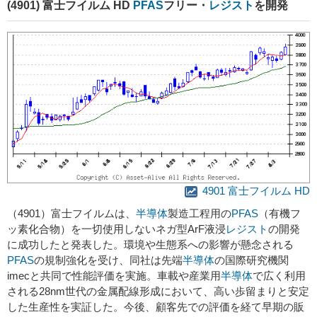
(4901) 富士フイルム HD
PFAS
フリー・
レジスト
を開発
4901 富士フイルム HD
（4901）富士フイルムは、
半導体
製造工程用の
PFAS
（有機フ
ッ素化合物）を一切使用しないネガ型ArF液浸
レジスト
の開発
に成功したと発表した。環境や生態系への影響が懸念される
PFAS
の規制強化を受け、同社は先端
半導体
の国際研究機関
imecと共同で性能評価を実施。車載や産業用
半導体
で広く利用
される28nm世代の金属配線形成において、高い歩留まりと安定
した生産性を実証した。今後、顧客先での評価を経て早期の販