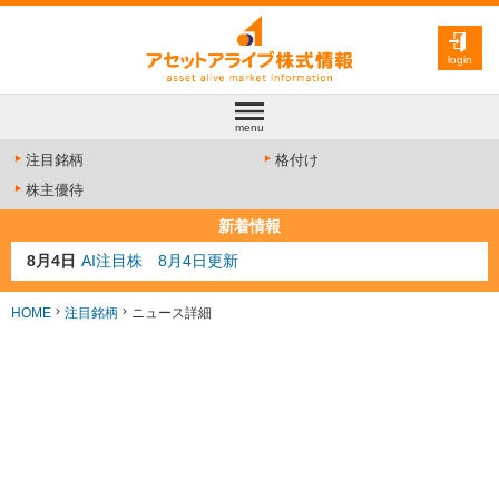
login
menu
注目銘柄
格付け
株主優待
新着情報
8月4日
AI注目株 8月4日更新
8月3日
人気業種注目株 8月3日更新
8月2日
金融注目株 8月2日更新
HOME
注目銘柄
ニュース詳細
7月29日
日経225シグナル点灯
7月10日
半導体注目株 7月10日更新