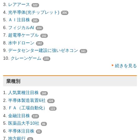
レアアース
322
光半導体(光チップレット)
306
ＡＩ注目株
285
フィジカルAI
224
超電導ケーブル
192
水中ドローン
162
データセンター建設に強いゼネコン
161
クレーンゲーム
155
続きを見る
業種別
人気業種注目株
160
半導体製造装置6社
124
ＦＡ（工場自動化）
123
金融注目株
110
医薬品大手10社
86
半導体注目株
83
地方銀行
74