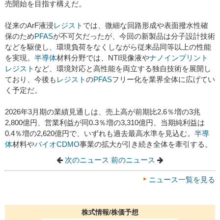
売開始を目指す構えだ。
従来のArF液浸
レジスト
では、微細な回路形成や表面撥水性確
保のため
PFAS
が不可欠だったが、今回の新製品は分子設計技術
などを駆使し、環境負荷をなくしながら従来品同等以上の性能
を実現。
半導体
材料分野では、NTI現像液や
ナノインプリント
レジスト
など、環境対応と高性能を両立する独自技術を展開し
ており、今後も
レジスト
の
PFAS
フリー化を業界全体に広げてい
く予定だ。
2026年3月期の業績見通しは、売上高が前期比2.6％増の3兆
2,800億円、営業利益が同0.3％増の3,310億円、当期純利益は
0.4％増の2,620億円で、いずれも過去最高水準を見込む。
半導
体
材料や
バイオ
CDMO
事業の拡大が引き続き全体を牽引する。
次のニュース
前のニュース
ニュース一覧を見る
株式情報/株価予想