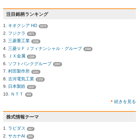
注目銘柄ランキング
キオクシア HD
3275
フジクラ
1871
三菱重工業
1536
三菱ＵＦＪフィナンシャル・グループ
1508
ＪＸ金属
1399
ソフトバンクグループ
1357
村田製作所
1221
古河電気工業
1152
日本製鉄
1037
ＮＴＴ
968
続きを見る
株式情報テーマ
ラピダス
367
サカナAI
364