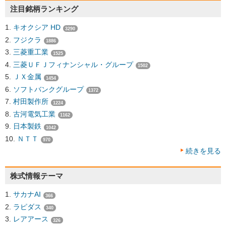
注目銘柄ランキング
キオクシア HD
3290
フジクラ
1886
三菱重工業
1525
三菱ＵＦＪフィナンシャル・グループ
1502
ＪＸ金属
1454
ソフトバンクグループ
1372
村田製作所
1224
古河電気工業
1162
日本製鉄
1042
ＮＴＴ
970
続きを見る
株式情報テーマ
サカナAI
366
ラピダス
340
レアアース
326