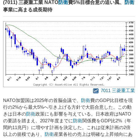
(7011) 三菱重工業 NATO
防衛
費5%目標合意の追い風、
防衛
事業に高まる成長期待
7011 三菱重工業
NATO加盟国は2025年の首脳会議で、
防衛
費のGDP比目標を現
行の2%から最大5%へ引き上げる方針で大筋合意した。この動
きは日本の
防衛
政策にも影響を与えている。日本政府はNATO
の要請を踏まえ、2027年度までに
防衛
関係費をGDP比2%（年
間約11兆円）に増やす計画を決定した。これは従来計画の2倍
以上の規模であり、
防衛
産業各社の売上は明確な上昇傾向にあ