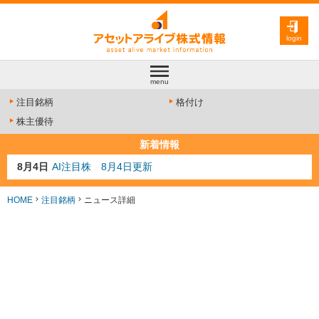
login
menu
注目銘柄
格付け
株主優待
新着情報
8月4日
AI注目株 8月4日更新
8月3日
人気業種注目株 8月3日更新
8月2日
金融注目株 8月2日更新
HOME
注目銘柄
ニュース詳細
7月29日
日経225シグナル点灯
7月10日
半導体注目株 7月10日更新