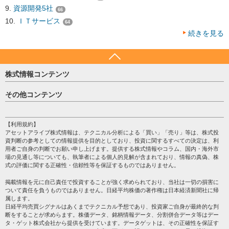
資源開発5社
66
ＩＴサービス
64
続きを見る
株式情報コンテンツ
日経平均
その他コンテンツ
売買シグナル
HOME
注目銘柄
個人情報保護方針
【利用規約】
株テーマ情報
アセットアライブ株式情報は、テクニカル分析による「買い」「売り」等は、株式投
プライバシーポリシー
海外市況
資判断の参考としての情報提供を目的としており、投資に関するすべての決定は、利
会社案内
用者ご自身の判断でお願い申し上げます。提供する株式情報やコラム、国内・海外市
投資カレンダー
場の見通し等についても、執筆者による個人的見解が含まれており、情報の真偽、株
サイトマップ
格付け情報
式の評価に関する正確性・信頼性等を保証するものではありません。
お問い合わせ
株式情報・株価予想
掲載情報を元に自己責任で投資することが強く求められており、当社は一切の損害に
過去データ
ついて責任を負うものではありません。日経平均株価の著作権は日本経済新聞社に帰
属します。
日経平均売買シグナルはあくまでテクニカル予想であり、投資家ご自身が最終的な判
断をすることが求めらます。株価データ、銘柄情報データ、分割併合データ等はデー
タ・ゲット株式会社から提供を受けています。データゲットは、その正確性を保証す