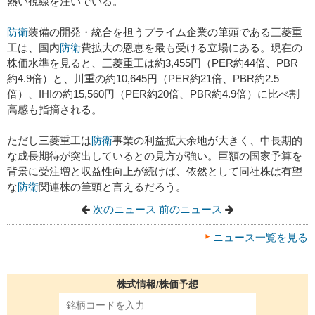
熱い視線を注いでいる。
防衛
装備の開発・統合を担うプライム企業の筆頭である三菱重
工は、国内
防衛
費拡大の恩恵を最も受ける立場にある。現在の
株価水準を見ると、三菱重工は約3,455円（PER約44倍、PBR
約4.9倍）と、川重の約10,645円（PER約21倍、PBR約2.5
倍）、IHIの約15,560円（PER約20倍、PBR約4.9倍）に比べ割
高感も指摘される。
ただし三菱重工は
防衛
事業の利益拡大余地が大きく、中長期的
な成長期待が突出しているとの見方が強い。巨額の国家予算を
背景に受注増と収益性向上が続けば、依然として同社株は有望
な
防衛
関連株の筆頭と言えるだろう。
次のニュース
前のニュース
ニュース一覧を見る
株式情報/株価予想