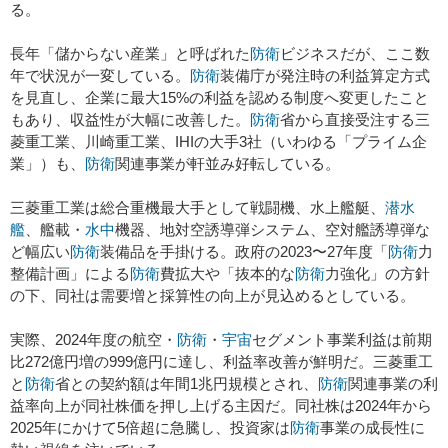
る。
長年「儲からない産業」と呼ばれた
防衛
ビジネスだが、ここ数
年で状況が一変している。
防衛
装備庁が発注時の利益算定方式
を見直し、企業に最大15%の利益を認める制度へ変更したこと
もあり、収益性が大幅に改善した。
防衛
省から直接受注する三
菱重工業、川崎重工業、IHIの大手3社（いわゆる「プライム企
業」）も、
防衛
関連事業が軒並み好転している。
三菱重工業は総合重機最大手として戦闘機、水上艦艇、
潜水
艦
、艦載・
水中
機器、地対空誘導弾システム、空対艦誘導弾な
ど幅広い
防衛
装備品を手掛ける。政府の2023〜27年度「
防衛
力
整備計画」による
防衛
費拡大や「抜本的な
防衛
力強化」の方針
の下、同社は需要増と採算性の向上が見込めるとしている。
実際、2024年度の航空・
防衛
・
宇宙
セグメント事業利益は前期
比272億円増の999億円に達し、利益率改善が鮮明だ。三菱重工
と
防衛
省との契約額は年間1兆円規模とされ、
防衛
関連事業の利
益率向上が同社株価を押し上げる主因だ。同社株は2024年から
2025年にかけて5倍超に急騰し、投資家は
防衛
事業の成長性に