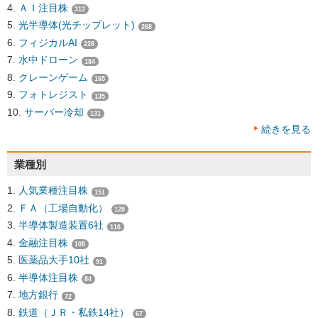
ＡＩ注目株
312
光半導体(光チップレット)
268
フィジカルAI
228
水中ドローン
184
クレーンゲーム
165
フォトレジスト
135
サーバー冷却
131
続きを見る
業種別
人気業種注目株
151
ＦＡ（工場自動化）
128
半導体製造装置6社
116
金融注目株
108
医薬品大手10社
91
半導体注目株
84
地方銀行
72
鉄道（ＪＲ・私鉄14社）
67