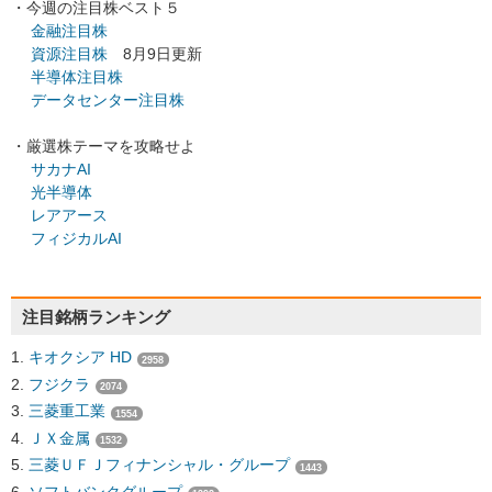
・今週の注目株ベスト５
金融注目株
資源注目株
8月9日更新
半導体注目株
データセンター注目株
・厳選株テーマを攻略せよ
サカナAI
光半導体
レアアース
フィジカルAI
注目銘柄ランキング
キオクシア HD
2958
フジクラ
2074
三菱重工業
1554
ＪＸ金属
1532
三菱ＵＦＪフィナンシャル・グループ
1443
ソフトバンクグループ