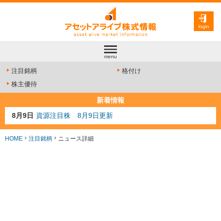
login
menu
注目銘柄
格付け
株主優待
新着情報
8月9日
資源注目株 8月9日更新
8月4日
AI注目株 8月4日更新
8月3日
人気業種注目株 8月3日更新
HOME
注目銘柄
ニュース詳細
8月2日
金融注目株 8月2日更新
7月29日
日経225シグナル点灯