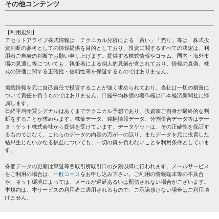
日経平均
その他コンテンツ
売買シグナル
HOME
注目銘柄
個人情報保護方針
【利用規約】
株テーマ情報
アセットアライブ株式情報は、テクニカル分析による「買い」「売り」等は、株式投
プライバシーポリシー
海外市況
資判断の参考としての情報提供を目的としており、投資に関するすべての決定は、利
会社案内
用者ご自身の判断でお願い申し上げます。提供する株式情報やコラム、国内・海外市
投資カレンダー
場の見通し等についても、執筆者による個人的見解が含まれており、情報の真偽、株
サイトマップ
格付け情報
式の評価に関する正確性・信頼性等を保証するものではありません。
お問い合わせ
株式情報・株価予想
掲載情報を元に自己責任で投資することが強く求められており、当社は一切の損害に
過去データ
ついて責任を負うものではありません。日経平均株価の著作権は日本経済新聞社に帰
属します。
日経平均売買シグナルはあくまでテクニカル予想であり、投資家ご自身が最終的な判
断をすることが求めらます。株価データ、銘柄情報データ、分割併合データ等はデー
タ・ゲット株式会社から提供を受けています。データゲットは、その正確性を保証す
るものではなく、これらのデータの内容の万が一の誤り、またデータを元に投資した
結果生じたいかなる損益についても、一切の責を負わないことを利用条件としていま
す。
株価データの更新は東証等各取引所取引日の夕刻以降に行われます。メールサービス
をご利用の場合は、
一般コース
をお申し込み下さい。ご利用の情報端末等の不具合
や、ネット環境によっては、メールが遅延あるいは配信されない場合がございます。
本規約は、本サービスの利用者に適用されるもので、ご承諾頂けない場合はご利用頂
けません。