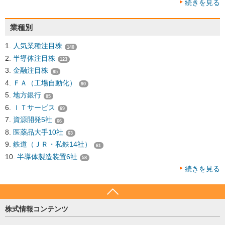
続きを見る
業種別
人気業種注目株
140
半導体注目株
123
金融注目株
95
ＦＡ（工場自動化）
90
地方銀行
85
ＩＴサービス
69
資源開発5社
66
医薬品大手10社
63
鉄道（ＪＲ・私鉄14社）
61
半導体製造装置6社
58
続きを見る
株式情報コンテンツ