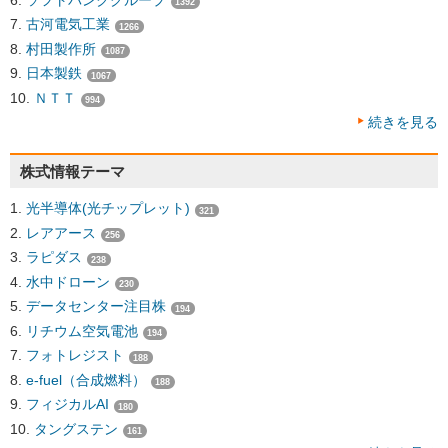
1392
古河電気工業
1266
村田製作所
1087
日本製鉄
1067
ＮＴＴ
994
続きを見る
株式情報テーマ
光半導体(光チップレット)
321
レアアース
256
ラピダス
238
水中ドローン
230
データセンター注目株
194
リチウム空気電池
194
フォトレジスト
188
e-fuel（合成燃料）
188
フィジカルAI
180
タングステン
161