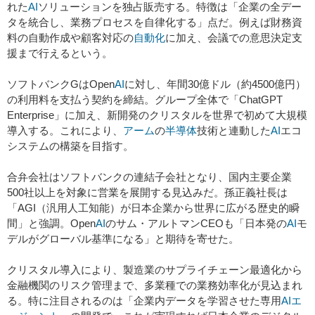
れた
AI
ソリューションを独占販売する。特徴は「企業の全デー
タを統合し、業務プロセスを自律化する」点だ。例えば財務資
料の自動作成や顧客対応の
自動化
に加え、会議での意思決定支
援まで行えるという。
ソフトバンクGはOpen
AI
に対し、年間30億ドル（約4500億円）
の利用料を支払う契約を締結。グループ全体で「ChatGPT
Enterprise」に加え、新開発のクリスタルを世界で初めて大規模
導入する。これにより、
アーム
の
半導体
技術と連動した
AI
エコ
システムの構築を目指す。
合弁会社はソフトバンクの連結子会社となり、国内主要企業
500社以上を対象に営業を展開する見込みだ。孫正義社長は
「AGI（汎用人工知能）が日本企業から世界に広がる歴史的瞬
間」と強調。Open
AI
のサム・アルトマンCEOも「日本発の
AI
モ
デルがグローバル基準になる」と期待を寄せた。
クリスタル導入により、製造業のサプライチェーン最適化から
金融機関のリスク管理まで、多業種での業務効率化が見込まれ
る。特に注目されるのは「企業内データを学習させた専用
AI
エ