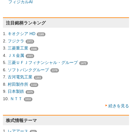
フィジカルAI
注目銘柄ランキング
キオクシア HD
3189
フジクラ
1973
三菱重工業
1546
ＪＸ金属
1523
三菱ＵＦＪフィナンシャル・グループ
1472
ソフトバンクグループ
1378
古河電気工業
1203
村田製作所
1132
日本製鉄
1075
ＮＴＴ
1010
続きを見る
株式情報テーマ
レアアース
292