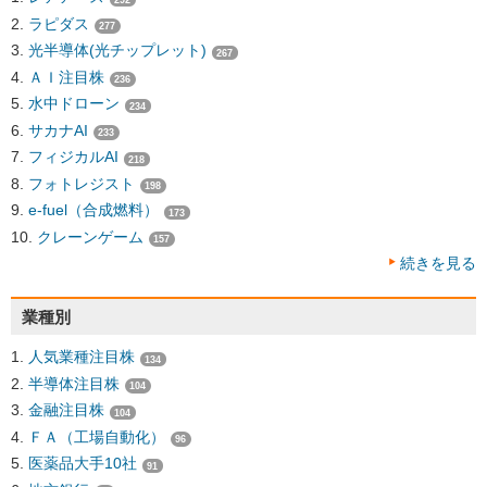
ラピダス
277
光半導体(光チップレット)
267
ＡＩ注目株
236
水中ドローン
234
サカナAI
233
フィジカルAI
218
フォトレジスト
198
e-fuel（合成燃料）
173
クレーンゲーム
157
続きを見る
業種別
人気業種注目株
134
半導体注目株
104
金融注目株
104
ＦＡ（工場自動化）
96
医薬品大手10社
91