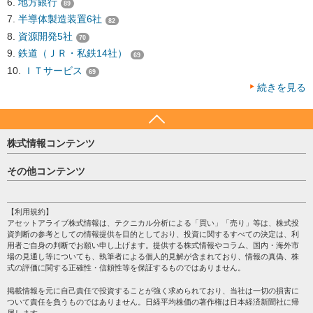
地方銀行
89
半導体製造装置6社
82
資源開発5社
70
鉄道（ＪＲ・私鉄14社）
69
ＩＴサービス
69
続きを見る
株式情報コンテンツ
日経平均
その他コンテンツ
売買シグナル
HOME
注目銘柄
個人情報保護方針
【利用規約】
株テーマ情報
アセットアライブ株式情報は、テクニカル分析による「買い」「売り」等は、株式投
プライバシーポリシー
海外市況
資判断の参考としての情報提供を目的としており、投資に関するすべての決定は、利
会社案内
用者ご自身の判断でお願い申し上げます。提供する株式情報やコラム、国内・海外市
投資カレンダー
場の見通し等についても、執筆者による個人的見解が含まれており、情報の真偽、株
サイトマップ
格付け情報
式の評価に関する正確性・信頼性等を保証するものではありません。
お問い合わせ
株式情報・株価予想
掲載情報を元に自己責任で投資することが強く求められており、当社は一切の損害に
過去データ
ついて責任を負うものではありません。日経平均株価の著作権は日本経済新聞社に帰