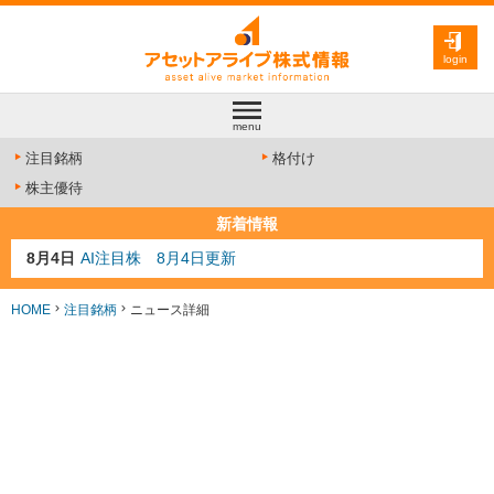
login
menu
注目銘柄
格付け
株主優待
新着情報
8月4日
AI注目株 8月4日更新
8月3日
人気業種注目株 8月3日更新
8月2日
金融注目株 8月2日更新
HOME
注目銘柄
ニュース詳細
7月29日
日経225シグナル点灯
7月10日
半導体注目株 7月10日更新