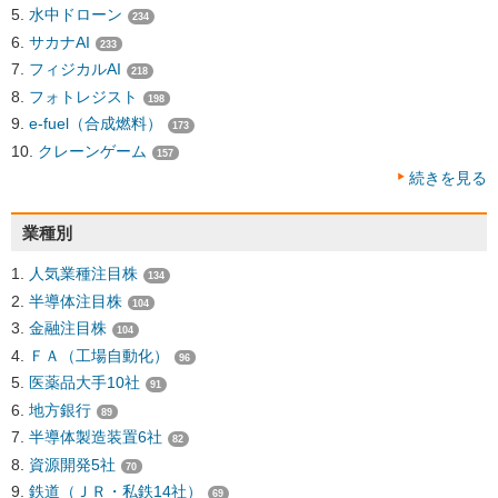
水中ドローン
234
サカナAI
233
フィジカルAI
218
フォトレジスト
198
e-fuel（合成燃料）
173
クレーンゲーム
157
続きを見る
業種別
人気業種注目株
134
半導体注目株
104
金融注目株
104
ＦＡ（工場自動化）
96
医薬品大手10社
91
地方銀行
89
半導体製造装置6社
82
資源開発5社
70
鉄道（ＪＲ・私鉄14社）
69