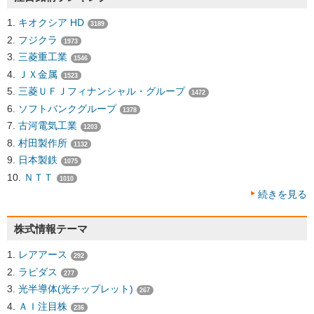
キオクシア HD
3189
フジクラ
1973
三菱重工業
1546
ＪＸ金属
1523
三菱ＵＦＪフィナンシャル・グループ
1472
ソフトバンクグループ
1378
古河電気工業
1203
村田製作所
1132
日本製鉄
1075
ＮＴＴ
1010
続きを見る
株式情報テーマ
レアアース
292
ラピダス
277
光半導体(光チップレット)
267
ＡＩ注目株
236