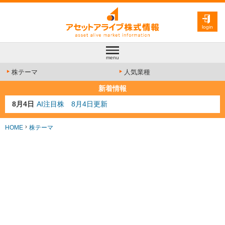
login
menu
株テーマ
人気業種
新着情報
8月4日
AI注目株 8月4日更新
8月3日
人気業種注目株 8月3日更新
8月2日
金融注目株 8月2日更新
HOME
株テーマ
7月29日
日経225シグナル点灯
7月10日
半導体注目株 7月10日更新