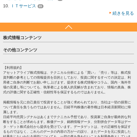
ＩＴサービス
69
続きを見る
株式情報コンテンツ
日経平均
その他コンテンツ
売買シグナル
HOME
注目銘柄
個人情報保護方針
【利用規約】
株テーマ情報
アセットアライブ株式情報は、テクニカル分析による「買い」「売り」等は、株式投
プライバシーポリシー
海外市況
資判断の参考としての情報提供を目的としており、投資に関するすべての決定は、利
会社案内
用者ご自身の判断でお願い申し上げます。提供する株式情報やコラム、国内・海外市
投資カレンダー
場の見通し等についても、執筆者による個人的見解が含まれており、情報の真偽、株
サイトマップ
格付け情報
式の評価に関する正確性・信頼性等を保証するものではありません。
お問い合わせ
株式情報・株価予想
掲載情報を元に自己責任で投資することが強く求められており、当社は一切の損害に
過去データ
ついて責任を負うものではありません。日経平均株価の著作権は日本経済新聞社に帰
属します。
日経平均売買シグナルはあくまでテクニカル予想であり、投資家ご自身が最終的な判
断をすることが求めらます。株価データ、銘柄情報データ、分割併合データ等はデー
タ・ゲット株式会社から提供を受けています。データゲットは、その正確性を保証す
るものではなく、これらのデータの内容の万が一の誤り、またデータを元に投資した
結果生じたいかなる損益についても、一切の責を負わないことを利用条件としていま