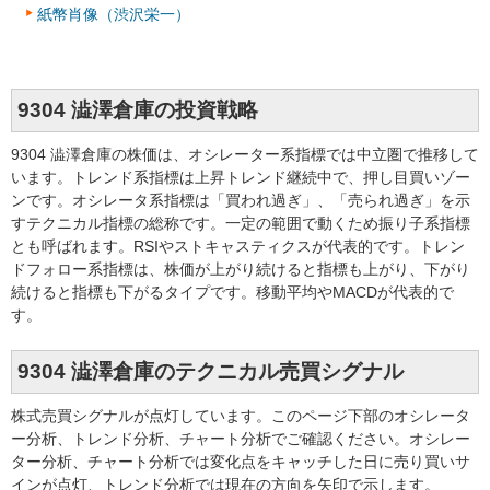
紙幣肖像（渋沢栄一）
9304 澁澤倉庫の投資戦略
9304 澁澤倉庫の株価は、オシレーター系指標では中立圏で推移して
います。トレンド系指標は上昇トレンド継続中で、押し目買いゾー
ンです。オシレータ系指標は「買われ過ぎ」、「売られ過ぎ」を示
すテクニカル指標の総称です。一定の範囲で動くため振り子系指標
とも呼ばれます。RSIやストキャスティクスが代表的です。トレン
ドフォロー系指標は、株価が上がり続けると指標も上がり、下がり
続けると指標も下がるタイプです。移動平均やMACDが代表的で
す。
9304 澁澤倉庫のテクニカル売買シグナル
株式売買シグナルが点灯しています。このページ下部のオシレータ
ー分析、トレンド分析、チャート分析でご確認ください。オシレー
ター分析、チャート分析では変化点をキャッチした日に売り買いサ
インが点灯、トレンド分析では現在の方向を矢印で示します。