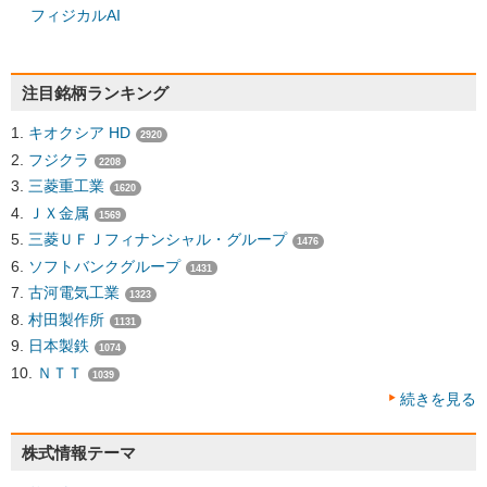
フィジカルAI
注目銘柄ランキング
キオクシア HD
2920
フジクラ
2208
三菱重工業
1620
ＪＸ金属
1569
三菱ＵＦＪフィナンシャル・グループ
1476
ソフトバンクグループ
1431
古河電気工業
1323
村田製作所
1131
日本製鉄
1074
ＮＴＴ
1039
続きを見る
株式情報テーマ