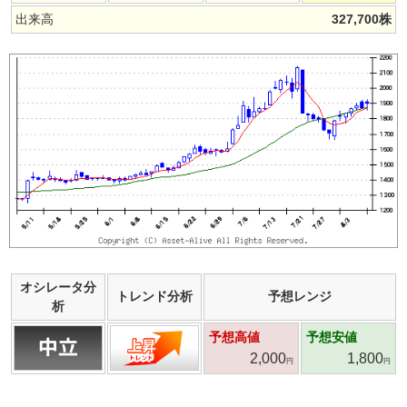
出来高
327,700
株
オシレータ分
トレンド分析
予想レンジ
析
予想高値
予想安値
2,000
1,800
円
円