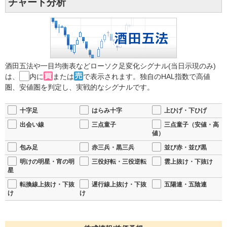
チャート分析
酒田五法や一目均衡表などローソク足変化シグナル(当日示現のみ)
は、
内に
または
で表示されます。独自のHAL指数で高値
圏、安値圏を判定し、実戦的なシグナルです。
十字足
はらみ十字
上ひげ・下ひげ
出会い線
三点童子
三点童子（安値・高
値）
包み足
赤三兵・黒三兵
並び赤・並び黒
明けの明星・宵の明
三役好転・三役逆転
雲上抜け・下抜け
星
転換線上抜け・下抜
遅行線上抜け・下抜
五陽連・五陰連
け
け