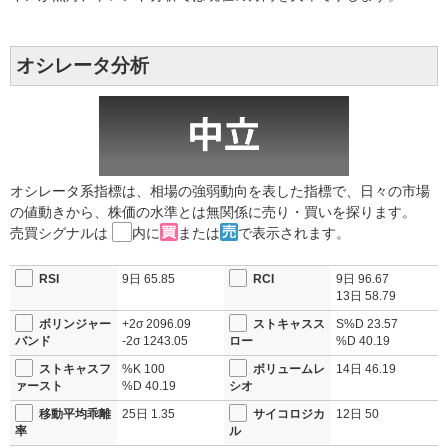
オシレータ分析
オシレータ系指標は、相場の強弱動向を表した指標で、日々の市場
の値動きから、株価の水準とは無関係に売り・買いを探ります。
売買シグナルは
内に
または
で表示されます。
RSI
9日
65.85
RCI
9日
96.67
13日
58.79
ボリンジャー
+2σ
2096.09
ストキャスス
S%D
23.57
バンド
-2σ
1243.05
ロー
%D
40.19
ストキャスフ
%K
100
ボリュームレ
14日
46.19
ァースト
%D
40.19
シオ
移動平均乖離
25日
1.35
サイコロジカ
12日
50
率
ル