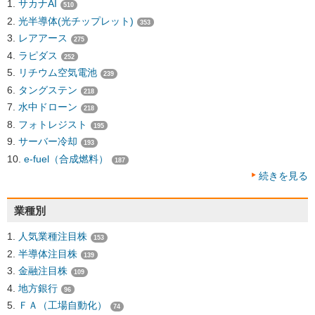
サカナAI
510
光半導体(光チップレット)
353
レアアース
275
ラピダス
252
リチウム空気電池
239
タングステン
218
水中ドローン
218
フォトレジスト
195
サーバー冷却
193
e-fuel（合成燃料）
187
続きを見る
業種別
人気業種注目株
153
半導体注目株
139
金融注目株
109
地方銀行
96
ＦＡ（工場自動化）
74