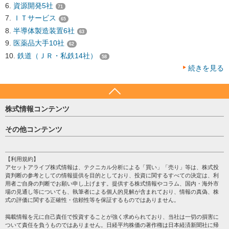
資源開発5社
71
ＩＴサービス
65
半導体製造装置6社
63
医薬品大手10社
62
鉄道（ＪＲ・私鉄14社）
58
続きを見る
株式情報コンテンツ
日経平均
その他コンテンツ
売買シグナル
HOME
注目銘柄
個人情報保護方針
【利用規約】
株テーマ情報
アセットアライブ株式情報は、テクニカル分析による「買い」「売り」等は、株式投
プライバシーポリシー
海外市況
資判断の参考としての情報提供を目的としており、投資に関するすべての決定は、利
会社案内
用者ご自身の判断でお願い申し上げます。提供する株式情報やコラム、国内・海外市
投資カレンダー
場の見通し等についても、執筆者による個人的見解が含まれており、情報の真偽、株
サイトマップ
格付け情報
式の評価に関する正確性・信頼性等を保証するものではありません。
お問い合わせ
株式情報・株価予想
掲載情報を元に自己責任で投資することが強く求められており、当社は一切の損害に
過去データ
ついて責任を負うものではありません。日経平均株価の著作権は日本経済新聞社に帰