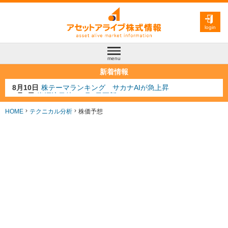
login
menu
新着情報
8月9日
資源注目株 8月9日更新
8月4日
AI注目株 8月4日更新
8月3日
人気業種注目株 8月3日更新
HOME
テクニカル分析
株価予想
8月2日
金融注目株 8月2日更新
8月10日
株テーマランキング サカナAIが急上昇