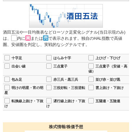
酒田五法や一目均衡表などローソク足変化シグナル(当日示現のみ)
は、
内に
または
で表示されます。独自のHAL指数で高値
圏、安値圏を判定し、実戦的なシグナルです。
十字足
はらみ十字
上ひげ・下ひげ
出会い線
三点童子
三点童子（安値・高
値）
包み足
赤三兵・黒三兵
並び赤・並び黒
明けの明星・宵の明
三役好転・三役逆転
雲上抜け・下抜け
星
転換線上抜け・下抜
遅行線上抜け・下抜
五陽連・五陰連
け
け
株式情報/株価予想