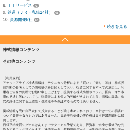
ＩＴサービス
71
鉄道（ＪＲ・私鉄14社）
66
資源開発5社
62
続きを見る
株式情報コンテンツ
日経平均
その他コンテンツ
売買シグナル
HOME
注目銘柄
個人情報保護方針
【利用規約】
株テーマ情報
アセットアライブ株式情報は、テクニカル分析による「買い」「売り」等は、株式投
プライバシーポリシー
海外市況
資判断の参考としての情報提供を目的としており、投資に関するすべての決定は、利
会社案内
用者ご自身の判断でお願い申し上げます。提供する株式情報やコラム、国内・海外市
投資カレンダー
場の見通し等についても、執筆者による個人的見解が含まれており、情報の真偽、株
サイトマップ
格付け情報
式の評価に関する正確性・信頼性等を保証するものではありません。
お問い合わせ
株式情報・株価予想
掲載情報を元に自己責任で投資することが強く求められており、当社は一切の損害に
過去データ
ついて責任を負うものではありません。日経平均株価の著作権は日本経済新聞社に帰
属します。
日経平均売買シグナルはあくまでテクニカル予想であり、投資家ご自身が最終的な判
断をすることが求めらます。株価データ、銘柄情報データ、分割併合データ等はデー