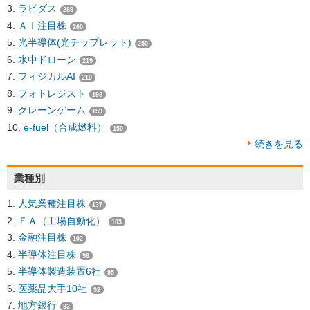
ラピダス
289
ＡＩ注目株
260
光半導体(光チップレット)
250
水中ドローン
219
フィジカルAI
210
フォトレジスト
198
クレーンゲーム
159
e-fuel（合成燃料）
150
続きを見る
業種別
人気業種注目株
137
ＦＡ（工場自動化）
103
金融注目株
102
半導体注目株
98
半導体製造装置6社
95
医薬品大手10社
92
地方銀行
83