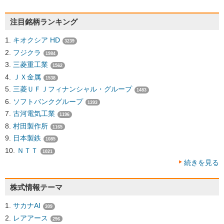
注目銘柄ランキング
キオクシア HD
3239
フジクラ
1984
三菱重工業
1562
ＪＸ金属
1538
三菱ＵＦＪフィナンシャル・グループ
1483
ソフトバンクグループ
1393
古河電気工業
1196
村田製作所
1165
日本製鉄
1085
ＮＴＴ
1021
続きを見る
株式情報テーマ
サカナAI
309
レアアース
296