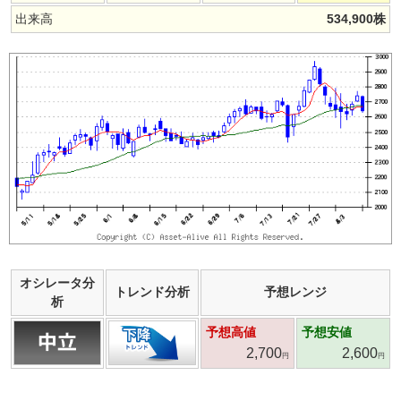
出来高
534,900
株
オシレータ分
トレンド分析
予想レンジ
析
予想高値
予想安値
2,700
2,600
円
円