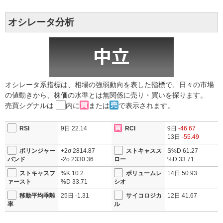
オシレータ分析
オシレータ系指標は、相場の強弱動向を表した指標で、日々の市場
の値動きから、株価の水準とは無関係に売り・買いを探ります。
売買シグナルは
内に
または
で表示されます。
RSI
9日
22.14
RCI
9日
-46.67
13日
-55.49
ボリンジャー
+2σ
2814.87
ストキャスス
S%D
61.27
バンド
-2σ
2330.36
ロー
%D
33.71
ストキャスフ
%K
10.2
ボリュームレ
14日
50.93
ァースト
%D
33.71
シオ
移動平均乖離
25日
-1.31
サイコロジカ
12日
41.67
率
ル