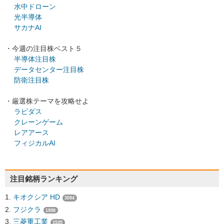
水中ドローン
光半導体
サカナAI
・今週の注目株ベスト５
半導体注目株
データセンター注目株
防衛注目株
・厳選株テーマを攻略せよ
ラピダス
クレーンゲーム
レアアース
フィジカルAI
注目銘柄ランキング
キオクシア HD
3094
フジクラ
1998
三菱重工業
1535