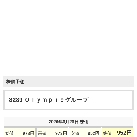
株価予想
8289
Ｏｌｙｍｐｉｃグループ
2026年6月26日 株価
952
円
始値
973
円
高値
973
円
安値
952
円
終値