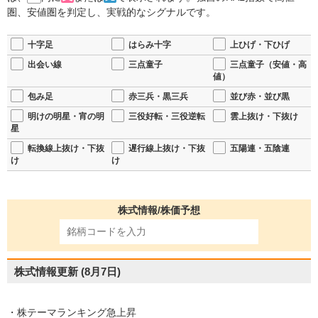
圏、安値圏を判定し、実戦的なシグナルです。
十字足
はらみ十字
上ひげ・下ひげ
出会い線
三点童子
三点童子（安値・高
値）
包み足
赤三兵・黒三兵
並び赤・並び黒
明けの明星・宵の明
三役好転・三役逆転
雲上抜け・下抜け
星
転換線上抜け・下抜
遅行線上抜け・下抜
五陽連・五陰連
け
け
株式情報/株価予想
株式情報更新
(8月7日)
・株テーマランキング急上昇