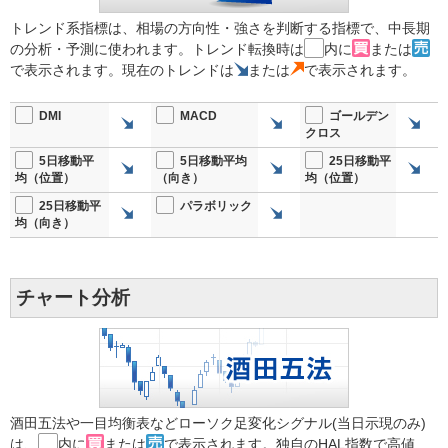
トレンド系指標は、相場の方向性・強さを判断する指標で、中長期
の分析・予測に使われます。トレンド転換時は
内に
または
で表示されます。現在のトレンドは
または
で表示されます。
DMI
MACD
ゴールデン
クロス
5日移動平
5日移動平均
25日移動平
均（位置）
（向き）
均（位置）
25日移動平
パラボリック
均（向き）
チャート分析
酒田五法や一目均衡表などローソク足変化シグナル(当日示現のみ)
は、
内に
または
で表示されます。独自のHAL指数で高値