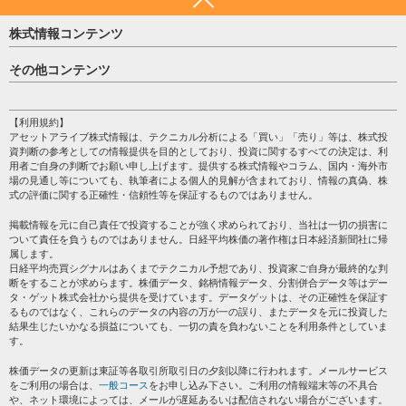
株式情報コンテンツ
日経平均
その他コンテンツ
売買シグナル
HOME
注目銘柄
個人情報保護方針
【利用規約】
株テーマ情報
アセットアライブ株式情報は、テクニカル分析による「買い」「売り」等は、株式投
プライバシーポリシー
海外市況
資判断の参考としての情報提供を目的としており、投資に関するすべての決定は、利
会社案内
用者ご自身の判断でお願い申し上げます。提供する株式情報やコラム、国内・海外市
投資カレンダー
場の見通し等についても、執筆者による個人的見解が含まれており、情報の真偽、株
サイトマップ
格付け情報
式の評価に関する正確性・信頼性等を保証するものではありません。
お問い合わせ
株式情報・株価予想
掲載情報を元に自己責任で投資することが強く求められており、当社は一切の損害に
過去データ
ついて責任を負うものではありません。日経平均株価の著作権は日本経済新聞社に帰
属します。
日経平均売買シグナルはあくまでテクニカル予想であり、投資家ご自身が最終的な判
断をすることが求めらます。株価データ、銘柄情報データ、分割併合データ等はデー
タ・ゲット株式会社から提供を受けています。データゲットは、その正確性を保証す
るものではなく、これらのデータの内容の万が一の誤り、またデータを元に投資した
結果生じたいかなる損益についても、一切の責を負わないことを利用条件としていま
す。
株価データの更新は東証等各取引所取引日の夕刻以降に行われます。メールサービス
をご利用の場合は、
一般コース
をお申し込み下さい。ご利用の情報端末等の不具合
や、ネット環境によっては、メールが遅延あるいは配信されない場合がございます。