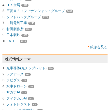
ＪＸ金属
1527
三菱ＵＦＪフィナンシャル・グループ
1463
ソフトバンクグループ
1370
古河電気工業
1240
村田製作所
1102
日本製鉄
1080
ＮＴＴ
1024
続きを見る
株式情報テーマ
光半導体(光チップレット)
300
レアアース
284
ラピダス
279
水中ドローン
255
サカナAI
213
フィジカルAI
201
フォトレジスト
200