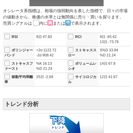
オシレータ系指標は、相場の強弱動向を表した指標で、日々の市場
の値動きから、株価の水準とは無関係に売り・買いを探ります。
売買シグナルは
内に
または
で表示されます。
RSI
9日
47.83
RCI
9日
-65.42
13日
-73.76
ボリンジャー
+2σ
1122.72
ストキャスス
S%D
33.94
バンド
-2σ
908.42
ロー
%D
21.24
ストキャスフ
%K
16.13
ボリュームレ
14日
67.8
ァースト
%D
21.24
シオ
移動平均乖離
25日
-2.09
サイコロジカ
12日
41.67
率
ル
トレンド分析