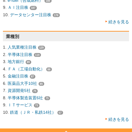
e-fuel（合成燃料）
188
ＡＩ注目株
187
データセンター注目株
178
続きを見る
業種別
人気業種注目株
129
半導体注目株
119
地方銀行
89
ＦＡ（工場自動化）
88
金融注目株
87
医薬品大手10社
85
資源開発5社
75
半導体製造装置6社
75
ＩＴサービス
73
鉄道（ＪＲ・私鉄14社）
67
続きを見る