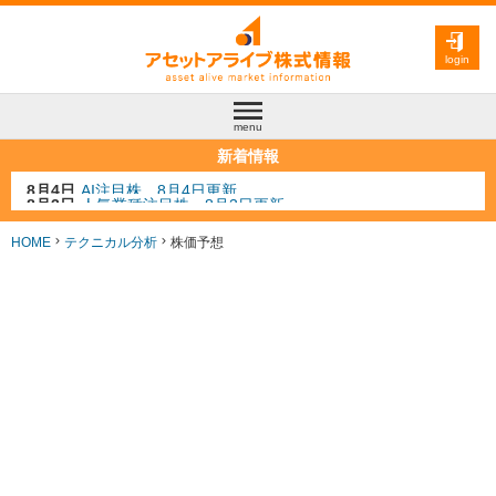
login
menu
新着情報
8月3日
人気業種注目株 8月3日更新
8月2日
金融注目株 8月2日更新
7月29日
日経225シグナル点灯
HOME
テクニカル分析
株価予想
7月10日
半導体注目株 7月10日更新
8月4日
AI注目株 8月4日更新