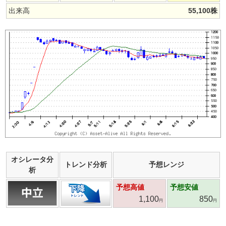
出来高
55,100
株
オシレータ分
トレンド分析
予想レンジ
析
予想高値
予想安値
1,100
850
円
円