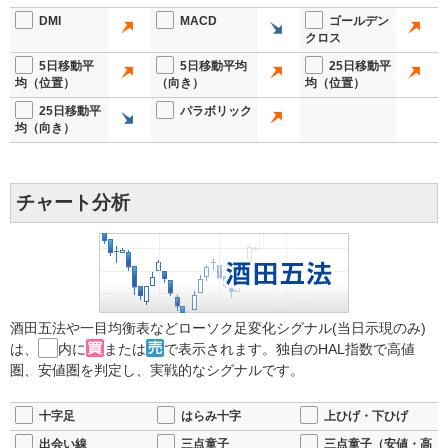
DMI
MACD
ゴールデン
クロス
5日移動平
5日移動平均
25日移動平
均（位置）
（向き）
均（位置）
25日移動平
パラボリック
均（向き）
チャート分析
酒田五法や一目均衡表などローソク足変化シグナル(当日示現のみ)
は、
内に
または
で表示されます。独自のHAL指数で高値
圏、安値圏を判定し、実戦的なシグナルです。
十字足
はらみ十字
上ひげ・下ひげ
出会い線
三点童子
三点童子（安値・高