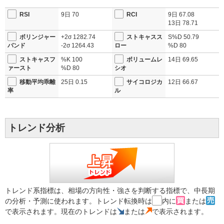
RSI
9日
70
RCI
9日
67.08
13日
78.71
ボリンジャー
+2σ
1282.74
ストキャスス
S%D
50.79
バンド
-2σ
1264.43
ロー
%D
80
ストキャスフ
%K
100
ボリュームレ
14日
69.65
ァースト
%D
80
シオ
移動平均乖離
25日
0.15
サイコロジカ
12日
66.67
率
ル
トレンド分析
トレンド系指標は、相場の方向性・強さを判断する指標で、中長期
の分析・予測に使われます。トレンド転換時は
内に
または
で表示されます。現在のトレンドは
または
で表示されます。