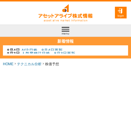
login
menu
新着情報
8月3日
人気業種注目株 8月3日更新
8月2日
金融注目株 8月2日更新
7月29日
日経225シグナル点灯
HOME
テクニカル分析
株価予想
7月10日
半導体注目株 7月10日更新
8月4日
AI注目株 8月4日更新