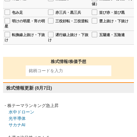
値）
包み足
赤三兵・黒三兵
並び赤・並び黒
明けの明星・宵の明
三役好転・三役逆転
雲上抜け・下抜け
星
転換線上抜け・下抜
遅行線上抜け・下抜
五陽連・五陰連
け
け
株式情報/株価予想
株式情報更新
(8月7日)
・株テーマランキング急上昇
水中ドローン
光半導体
サカナAI