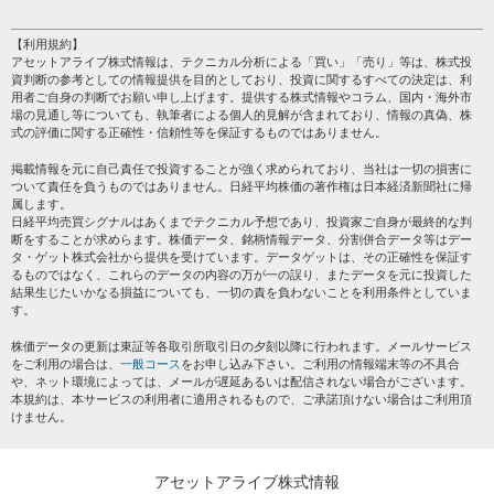
HOME
注目銘柄
個人情報保護方針
【利用規約】
株テーマ情報
アセットアライブ株式情報は、テクニカル分析による「買い」「売り」等は、株式投
プライバシーポリシー
海外市況
資判断の参考としての情報提供を目的としており、投資に関するすべての決定は、利
会社案内
用者ご自身の判断でお願い申し上げます。提供する株式情報やコラム、国内・海外市
投資カレンダー
場の見通し等についても、執筆者による個人的見解が含まれており、情報の真偽、株
サイトマップ
格付け情報
式の評価に関する正確性・信頼性等を保証するものではありません。
お問い合わせ
株式情報・株価予想
掲載情報を元に自己責任で投資することが強く求められており、当社は一切の損害に
過去データ
ついて責任を負うものではありません。日経平均株価の著作権は日本経済新聞社に帰
属します。
日経平均売買シグナルはあくまでテクニカル予想であり、投資家ご自身が最終的な判
断をすることが求めらます。株価データ、銘柄情報データ、分割併合データ等はデー
タ・ゲット株式会社から提供を受けています。データゲットは、その正確性を保証す
るものではなく、これらのデータの内容の万が一の誤り、またデータを元に投資した
結果生じたいかなる損益についても、一切の責を負わないことを利用条件としていま
す。
株価データの更新は東証等各取引所取引日の夕刻以降に行われます。メールサービス
をご利用の場合は、
一般コース
をお申し込み下さい。ご利用の情報端末等の不具合
や、ネット環境によっては、メールが遅延あるいは配信されない場合がございます。
本規約は、本サービスの利用者に適用されるもので、ご承諾頂けない場合はご利用頂
けません。
アセットアライブ株式情報