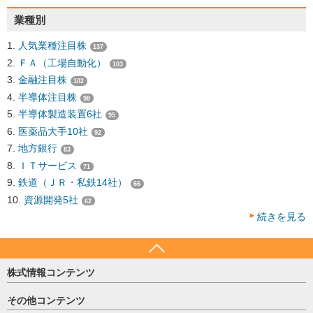
業種別
人気業種注目株
137
ＦＡ（工場自動化）
103
金融注目株
102
半導体注目株
98
半導体製造装置6社
95
医薬品大手10社
92
地方銀行
83
ＩＴサービス
71
鉄道（ＪＲ・私鉄14社）
66
資源開発5社
62
続きを見る
株式情報コンテンツ
日経平均
その他コンテンツ
売買シグナル