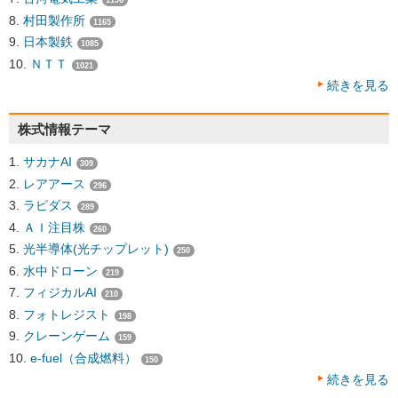
1196
村田製作所
1165
日本製鉄
1085
ＮＴＴ
1021
続きを見る
株式情報テーマ
サカナAI
309
レアアース
296
ラピダス
289
ＡＩ注目株
260
光半導体(光チップレット)
250
水中ドローン
219
フィジカルAI
210
フォトレジスト
198
クレーンゲーム
159
e-fuel（合成燃料）
150
続きを見る