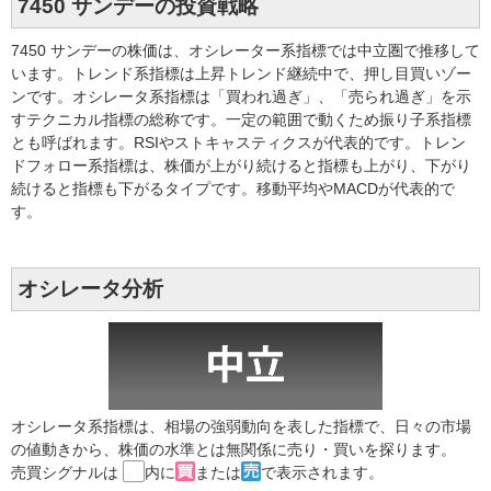
7450 サンデーの投資戦略
7450 サンデーの株価は、オシレーター系指標では中立圏で推移して
います。トレンド系指標は上昇トレンド継続中で、押し目買いゾー
ンです。オシレータ系指標は「買われ過ぎ」、「売られ過ぎ」を示
すテクニカル指標の総称です。一定の範囲で動くため振り子系指標
とも呼ばれます。RSIやストキャスティクスが代表的です。トレン
ドフォロー系指標は、株価が上がり続けると指標も上がり、下がり
続けると指標も下がるタイプです。移動平均やMACDが代表的で
す。
オシレータ分析
オシレータ系指標は、相場の強弱動向を表した指標で、日々の市場
の値動きから、株価の水準とは無関係に売り・買いを探ります。
売買シグナルは
内に
または
で表示されます。