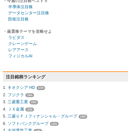
・今週の注目株ベスト５
半導体注目株
データセンター注目株
防衛注目株
・厳選株テーマを攻略せよ
ラピダス
クレーンゲーム
レアアース
フィジカルAI
注目銘柄ランキング
キオクシア HD
3239
フジクラ
1984
三菱重工業
1562
ＪＸ金属
1538
三菱ＵＦＪフィナンシャル・グループ
1483
ソフトバンクグループ
1393
古河電気工業