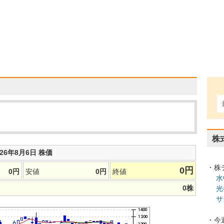
株
026年8月6日 株価
・株
0
円
0
円
安値
0
円
終値
水
0
株
光
サ
・今