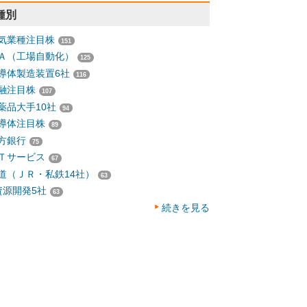
種別
気業種注目株
151
Ａ（工場自動化）
125
導体製造装置6社
116
融注目株
107
薬品大手10社
94
導体注目株
89
方銀行
75
Ｔサービス
67
道（ＪＲ・私鉄14社）
63
資源開発5社
63
続きを見る