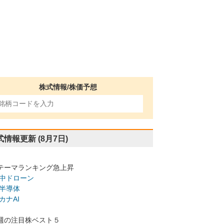
株式情報/株価予想
式情報更新
(8月7日)
テーマランキング急上昇
中ドローン
半導体
カナAI
週の注目株ベスト５