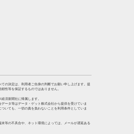
べての決定は、利用者ご自身の判断でお願い申し上げます。提
信頼性等を保証するものではありません。
本経済新聞社に帰属します。
合データ等はデータ・ゲット株式会社から提供を受けていま
についても、一切の責を負わないことを利用条件としていま
端末等の不具合や、ネット環境によっては、メールが遅延ある