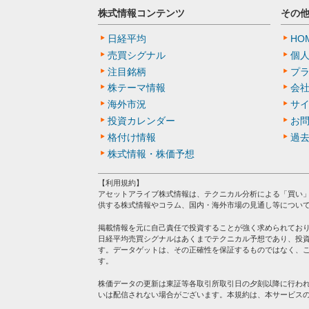
株式情報コンテンツ
その
日経平均
HO
売買シグナル
個
注目銘柄
プ
株テーマ情報
会
海外市況
サ
投資カレンダー
お
格付け情報
過
株式情報・株価予想
【利用規約】
アセットアライブ株式情報は、テクニカル分析による「買い
供する株式情報やコラム、国内・海外市場の見通し等につい
掲載情報を元に自己責任で投資することが強く求められてお
日経平均売買シグナルはあくまでテクニカル予想であり、投
す。データゲットは、その正確性を保証するものではなく、
す。
株価データの更新は東証等各取引所取引日の夕刻以降に行わ
いは配信されない場合がございます。本規約は、本サービス