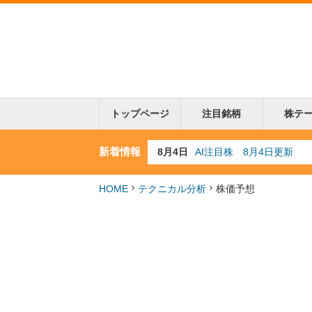
トップページ
注目銘柄
株テ
新着情報
8月3日
人気業種注目株 8月3日
8月2日
金融注目株 8月2日更新
7月29日
日経225シグナル点灯
HOME
テクニカル分析
株価予想
7月10日
半導体注目株 7月10日
8月4日
AI注目株 8月4日更新