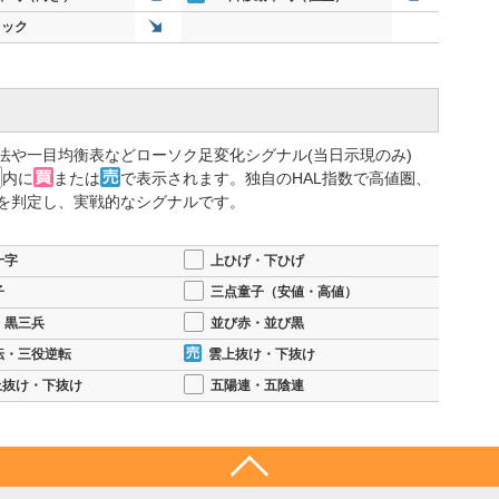
リック
法や一目均衡表などローソク足変化シグナル(当日示現のみ)
内に
または
で表示されます。独自のHAL指数で高値圏、
を判定し、実戦的なシグナルです。
十字
上ひげ・下ひげ
子
三点童子（安値・高値）
・黒三兵
並び赤・並び黒
転・三役逆転
雲上抜け・下抜け
上抜け・下抜け
五陽連・五陰連