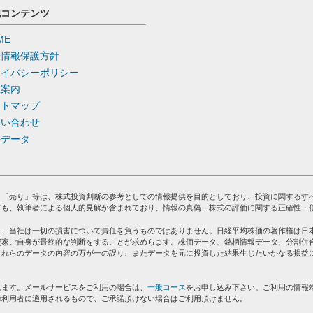
他コンテンツ
ME
人情報保護方針
ライバシーポリシー
社案内
イトマップ
問い合わせ
去データ
」「売り」等は、株式投資判断の参考としての情報提供を目的としており、投資に関するす
ても、執筆者による個人的見解が含まれており、情報の真偽、株式の評価に関する正確性・
り、当社は一切の損害について責任を負うものではありません。日経平均株価の著作権は日
資家ご自身が最終的な判断をすることが求めらます。株価データ、銘柄情報データ、分割併
これらのデータの内容の万が一の誤り、またデータを元に投資した結果生じたいかなる損益
れます。メールサービスをご利用の場合は、
一般コース
をお申し込み下さい。ご利用の情報
の利用者に適用されるもので、ご承諾頂けない場合はご利用頂けません。