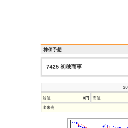
株価予想
7425
初穂商事
2
始値
0
円
高値
出来高