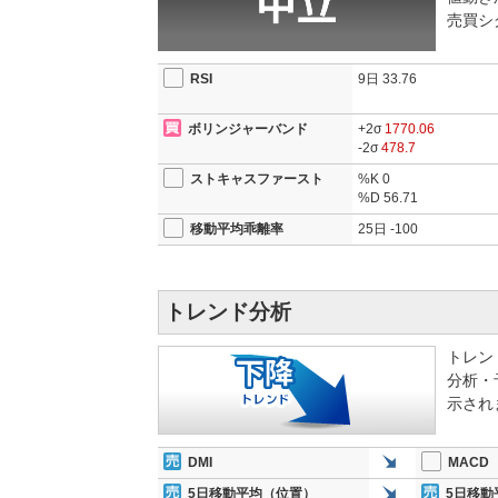
売買シ
RSI
9日
33.76
ボリンジャーバンド
+2σ
1770.06
-2σ
478.7
ストキャスファースト
%K
0
%D
56.71
移動平均乖離率
25日
-100
トレンド分析
トレン
分析・
示され
DMI
MACD
5日移動平均（位置）
5日移動