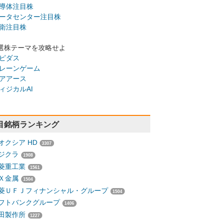
導体注目株
ータセンター注目株
衛注目株
選株テーマを攻略せよ
ピダス
レーンゲーム
アアース
ィジカルAI
目銘柄ランキング
オクシア HD
3307
ジクラ
1908
菱重工業
1561
Ｘ金属
1504
菱ＵＦＪフィナンシャル・グループ
1504
フトバンクグループ
1406
田製作所
1227