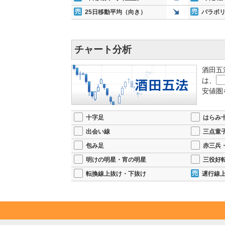
25日移動平均（向き）
パラボ
チャート分析
酒田五
は、
安値圏
十字足
はらみ
出会い線
三点童
包み足
赤三兵
明けの明星・宵の明星
三役好
転換線上抜け・下抜け
遅行線