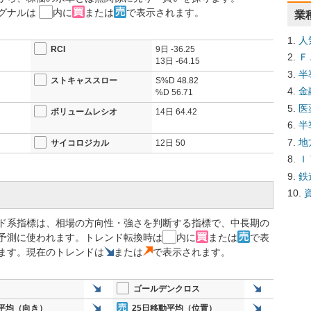
グナルは
内に
または
で表示されます。
業
人
RCI
9日
-36.25
Ｆ
13日
-64.15
半
ストキャススロー
S%D
48.82
金
%D
56.71
医
ボリュームレシオ
14日
64.42
半
地
サイコロジカル
12日
50
Ｉ
鉄
ド系指標は、相場の方向性・強さを判断する指標で、中長期の
予測に使われます。トレンド転換時は
内に
または
で表
ます。現在のトレンドは
または
で表示されます。
ゴールデンクロス
平均（向き）
25日移動平均（位置）