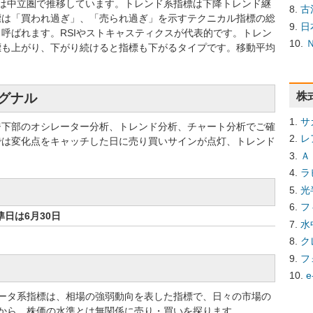
標では中立圏で推移しています。トレンド系指標は下降トレンド継
古
標は「買われ過ぎ」、「売られ過ぎ」を示すテクニカル指標の総
日
呼ばれます。RSIやストキャスティクスが代表的です。トレン
標も上がり、下がり続けると指標も下がるタイプです。移動平均
株
シグナル
サ
ジ下部のオシレーター分析、トレンド分析、チャート分析でご確
レ
では変化点をキャッチした日に売り買いサインが点灯、トレンド
Ａ
ラ
光
フ
日は6月30日
水
ク
フ
e
ータ系指標は、相場の強弱動向を表した指標で、日々の市場の
から、株価の水準とは無関係に売り・買いを探ります。