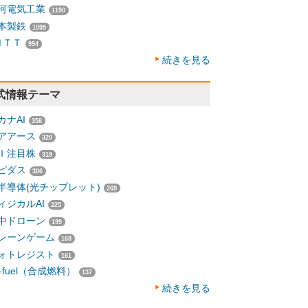
河電気工業
1190
本製鉄
1095
ＮＴＴ
994
続きを見る
式情報テーマ
カナAI
358
アアース
320
Ｉ注目株
319
ピダス
306
半導体(光チップレット)
269
ィジカルAI
225
中ドローン
199
レーンゲーム
168
ォトレジスト
161
-fuel（合成燃料）
137
続きを見る