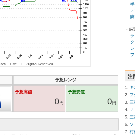
半
デ
防
・厳
ラ
ク
レ
フ
注
予想レンジ
キ
予想高値
予想安値
フ
0
0
三
円
円
Ｊ
三
ソ
村