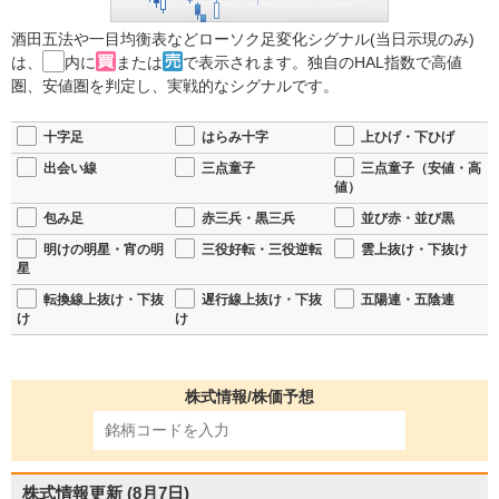
酒田五法や一目均衡表などローソク足変化シグナル(当日示現のみ)
は、
内に
または
で表示されます。独自のHAL指数で高値
圏、安値圏を判定し、実戦的なシグナルです。
十字足
はらみ十字
上ひげ・下ひげ
出会い線
三点童子
三点童子（安値・高
値）
包み足
赤三兵・黒三兵
並び赤・並び黒
明けの明星・宵の明
三役好転・三役逆転
雲上抜け・下抜け
星
転換線上抜け・下抜
遅行線上抜け・下抜
五陽連・五陰連
け
け
株式情報/株価予想
株式情報更新
(8月7日)