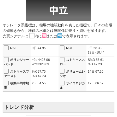
オシレータ系指標は、相場の強弱動向を表した指標で、日々の市場
の値動きから、株価の水準とは無関係に売り・買いを探ります。
売買シグナルは
内に
または
で表示されます。
RSI
9日
44.95
RCI
9日
58.33
13日
-10.44
ボリンジャー
+2σ
4425.06
ストキャスス
S%D
56.61
バンド
-2σ
3328.09
ロー
%D
47.23
ストキャスフ
%K
97.75
ボリュームレ
14日
67.26
ァースト
%D
47.23
シオ
移動平均乖離
25日
4.55
サイコロジカ
12日
66.67
率
ル
トレンド分析