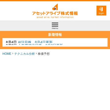
login
menu
新着情報
8月3日
人気業種注目株 8月3日更新
8月2日
金融注目株 8月2日更新
7月29日
日経225シグナル点灯
HOME
テクニカル分析
株価予想
7月10日
半導体注目株 7月10日更新
8月4日
AI注目株 8月4日更新