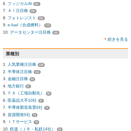
フィジカルAI
207
ＡＩ注目株
206
フォトレジスト
201
e-fuel（合成燃料）
175
データセンター注目株
160
続きを見る
業種別
人気業種注目株
129
半導体注目株
115
金融注目株
92
地方銀行
91
ＦＡ（工場自動化）
90
医薬品大手10社
87
半導体製造装置6社
75
資源開発5社
73
ＩＴサービス
70
鉄道（ＪＲ・私鉄14社）
69