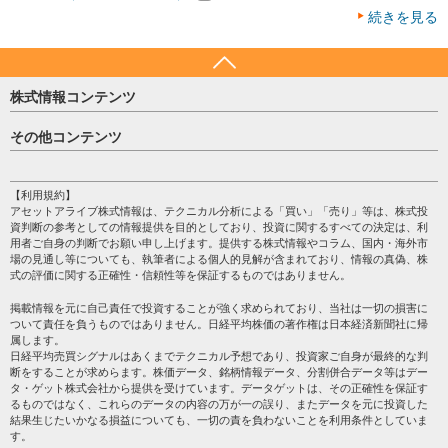
続きを見る
株式情報コンテンツ
日経平均
その他コンテンツ
売買シグナル
HOME
注目銘柄
個人情報保護方針
【利用規約】
株テーマ情報
アセットアライブ株式情報は、テクニカル分析による「買い」「売り」等は、株式投
プライバシーポリシー
海外市況
資判断の参考としての情報提供を目的としており、投資に関するすべての決定は、利
会社案内
用者ご自身の判断でお願い申し上げます。提供する株式情報やコラム、国内・海外市
投資カレンダー
場の見通し等についても、執筆者による個人的見解が含まれており、情報の真偽、株
サイトマップ
格付け情報
式の評価に関する正確性・信頼性等を保証するものではありません。
お問い合わせ
株式情報・株価予想
掲載情報を元に自己責任で投資することが強く求められており、当社は一切の損害に
過去データ
ついて責任を負うものではありません。日経平均株価の著作権は日本経済新聞社に帰
属します。
日経平均売買シグナルはあくまでテクニカル予想であり、投資家ご自身が最終的な判
断をすることが求めらます。株価データ、銘柄情報データ、分割併合データ等はデー
タ・ゲット株式会社から提供を受けています。データゲットは、その正確性を保証す
るものではなく、これらのデータの内容の万が一の誤り、またデータを元に投資した
結果生じたいかなる損益についても、一切の責を負わないことを利用条件としていま
す。