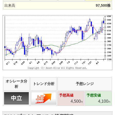
出来高
97,500
株
オシレータ分
トレンド分析
予想レンジ
析
予想高値
予想安値
4,500
4,100
円
円