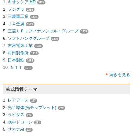
キオクシア HD
3115
フジクラ
1984
三菱重工業
1537
ＪＸ金属
1529
三菱ＵＦＪフィナンシャル・グループ
1459
ソフトバンクグループ
1379
古河電気工業
1234
村田製作所
1112
日本製鉄
1083
ＮＴＴ
1018
続きを見る
株式情報テーマ
レアアース
297
光半導体(光チップレット)
279
ラピダス
274
水中ドローン
273
サカナAI
224