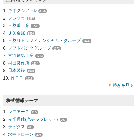
キオクシア HD
3165
フジクラ
1977
三菱重工業
1533
ＪＸ金属
1520
三菱ＵＦＪフィナンシャル・グループ
1466
ソフトバンクグループ
1372
古河電気工業
1213
村田製作所
1134
日本製鉄
1075
ＮＴＴ
1016
続きを見る
株式情報テーマ
レアアース
295
光半導体(光チップレット)
293
ラピダス
280
水中ドローン
239