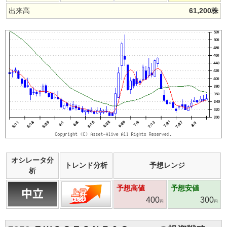
出来高
61,200
株
オシレータ分
トレンド分析
予想レンジ
析
予想高値
予想安値
400
300
円
円