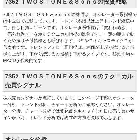
7352 ＴＷＯＳＴＯＮＥ＆Ｓｏｎｓの投資戦略
7352 ＴＷＯＳＴＯＮＥ＆Ｓｏｎｓの株価は、オシレーター系指標で
は中立圏で推移しています。トレンド系指標は上昇トレンド継続中
で、押し目買いゾーンです。オシレータ系指標は「買われ過ぎ」、
「売られ過ぎ」を示すテクニカル指標の総称です。一定の範囲で動
くため振り子系指標とも呼ばれます。RSIやストキャスティクスが
代表的です。トレンドフォロー系指標は、株価が上がり続けると指
標も上がり、下がり続けると指標も下がるタイプです。移動平均や
MACDが代表的です。
7352 ＴＷＯＳＴＯＮＥ＆Ｓｏｎｓのテクニカル
売買シグナル
株式売買シグナルが点灯しています。このページ下部のオシレータ
ー分析、トレンド分析、チャート分析でご確認ください。オシレー
ター分析、チャート分析では変化点をキャッチした日に売り買いサ
インが点灯、トレンド分析では現在の方向を矢印で示します。
オシレータ分析