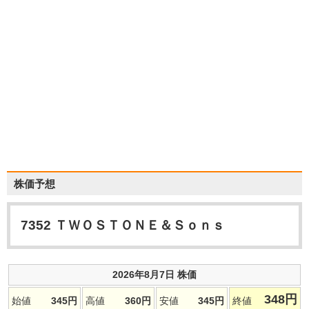
株価予想
7352
ＴＷＯＳＴＯＮＥ＆Ｓｏｎｓ
2026年8月7日 株価
348
円
始値
345
円
高値
360
円
安値
345
円
終値