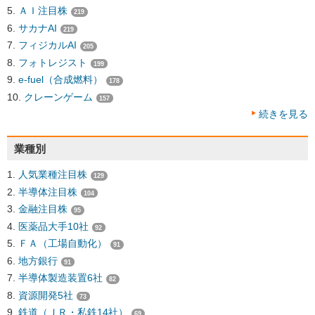
ＡＩ注目株
219
サカナAI
219
フィジカルAI
205
フォトレジスト
199
e-fuel（合成燃料）
178
クレーンゲーム
157
続きを見る
業種別
人気業種注目株
129
半導体注目株
104
金融注目株
95
医薬品大手10社
92
ＦＡ（工場自動化）
91
地方銀行
91
半導体製造装置6社
82
資源開発5社
73
鉄道（ＪＲ・私鉄14社）
69