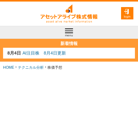
login
menu
新着情報
8月3日
人気業種注目株 8月3日更新
8月2日
金融注目株 8月2日更新
7月29日
日経225シグナル点灯
HOME
テクニカル分析
株価予想
7月10日
半導体注目株 7月10日更新
8月4日
AI注目株 8月4日更新