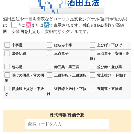
酒田五法や一目均衡表などローソク足変化シグナル(当日示現のみ)
は、
内に
または
で表示されます。独自のHAL指数で高値
圏、安値圏を判定し、実戦的なシグナルです。
十字足
はらみ十字
上ひげ・下ひげ
出会い線
三点童子
三点童子（安値・高
値）
包み足
赤三兵・黒三兵
並び赤・並び黒
明けの明星・宵の明
三役好転・三役逆転
雲上抜け・下抜け
星
転換線上抜け・下抜
遅行線上抜け・下抜
五陽連・五陰連
け
け
株式情報/株価予想