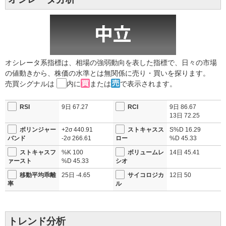
オシレータ系指標は、相場の強弱動向を表した指標で、日々の市場
の値動きから、株価の水準とは無関係に売り・買いを探ります。
売買シグナルは
内に
または
で表示されます。
RSI
9日
67.27
RCI
9日
86.67
13日
72.25
ボリンジャー
+2σ
440.91
ストキャスス
S%D
16.29
バンド
-2σ
266.61
ロー
%D
45.33
ストキャスフ
%K
100
ボリュームレ
14日
45.41
ァースト
%D
45.33
シオ
移動平均乖離
25日
-4.65
サイコロジカ
12日
50
率
ル
トレンド分析