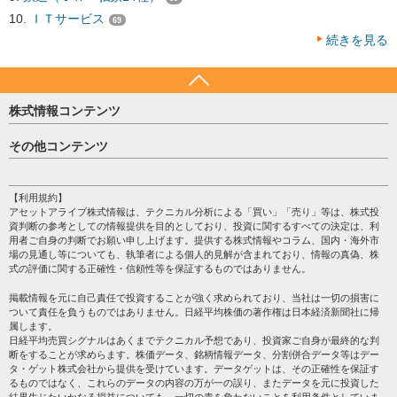
ＩＴサービス
69
続きを見る
株式情報コンテンツ
日経平均
その他コンテンツ
売買シグナル
HOME
注目銘柄
個人情報保護方針
【利用規約】
株テーマ情報
アセットアライブ株式情報は、テクニカル分析による「買い」「売り」等は、株式投
プライバシーポリシー
海外市況
資判断の参考としての情報提供を目的としており、投資に関するすべての決定は、利
会社案内
用者ご自身の判断でお願い申し上げます。提供する株式情報やコラム、国内・海外市
投資カレンダー
場の見通し等についても、執筆者による個人的見解が含まれており、情報の真偽、株
サイトマップ
格付け情報
式の評価に関する正確性・信頼性等を保証するものではありません。
お問い合わせ
株式情報・株価予想
掲載情報を元に自己責任で投資することが強く求められており、当社は一切の損害に
過去データ
ついて責任を負うものではありません。日経平均株価の著作権は日本経済新聞社に帰
属します。
日経平均売買シグナルはあくまでテクニカル予想であり、投資家ご自身が最終的な判
断をすることが求めらます。株価データ、銘柄情報データ、分割併合データ等はデー
タ・ゲット株式会社から提供を受けています。データゲットは、その正確性を保証す
るものではなく、これらのデータの内容の万が一の誤り、またデータを元に投資した
結果生じたいかなる損益についても、一切の責を負わないことを利用条件としていま