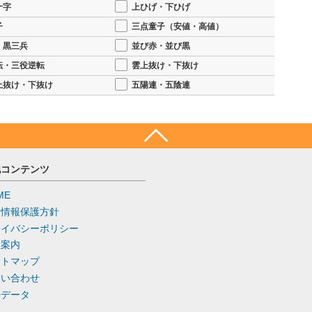
十字
上ひげ・下ひげ
子
三点童子（安値・高値）
・黒三兵
並び赤・並び黒
転・三役逆転
雲上抜け・下抜け
上抜け・下抜け
五陽連・五陰連
他コンテンツ
ME
人情報保護方針
ライバシーポリシー
社案内
イトマップ
問い合わせ
去データ