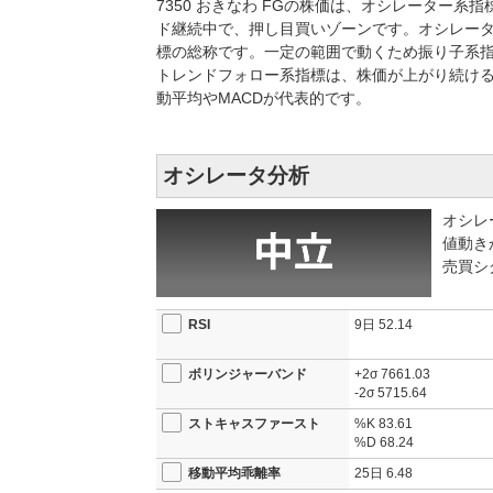
7350 おきなわ FGの株価は、オシレーター
ド継続中で、押し目買いゾーンです。オシレー
標の総称です。一定の範囲で動くため振り子系指
トレンドフォロー系指標は、株価が上がり続け
動平均やMACDが代表的です。
オシレータ分析
オシレ
値動き
売買シ
RSI
9日
52.14
ボリンジャーバンド
+2σ
7661.03
-2σ
5715.64
ストキャスファースト
%K
83.61
%D
68.24
移動平均乖離率
25日
6.48