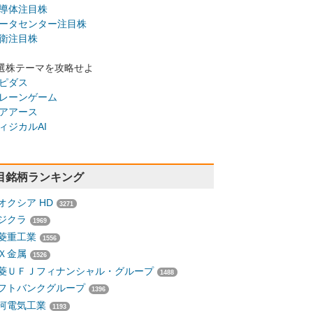
導体注目株
ータセンター注目株
衛注目株
選株テーマを攻略せよ
ピダス
レーンゲーム
アアース
ィジカルAI
目銘柄ランキング
オクシア HD
3271
ジクラ
1969
菱重工業
1556
Ｘ金属
1526
菱ＵＦＪフィナンシャル・グループ
1488
フトバンクグループ
1396
河電気工業
1193