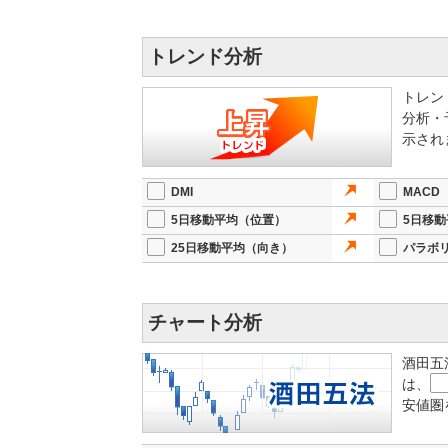
トレンド分析
トレン
分析・
示され
DMI
MACD
5日移動平均（位置）
5日移
25日移動平均（向き）
パラボ
チャート分析
酒田五
は、
安値圏