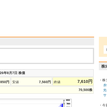
株
026年8月7日 株価
・株
7,610
円
,850
円
安値
7,560
円
終値
水
70,500
株
光
サ
・今