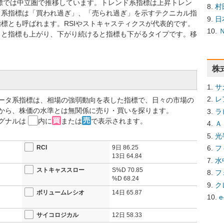
系指標では中立圏で推移しています。トレンド系指標は上昇トレン
村
タ系指標は「買われ過ぎ」、「売られ過ぎ」を示すテクニカル指
日
標とも呼ばれます。RSIやストキャスティクスが代表的です。
ると指標も上がり、下がり続けると指標も下がるタイプです。移
株
サ
レ
ータ系指標は、相場の強弱動向を表した指標で、日々の市場の
から、株価の水準とは無関係に売り・買いを探ります。
ラ
グナルは
内に
または
で表示されます。
Ａ
光
RCI
9日
86.25
フ
13日
64.84
水
ストキャススロー
S%D
70.85
フ
%D
68.24
ク
ボリュームレシオ
14日
65.87
e
サイコロジカル
12日
58.33