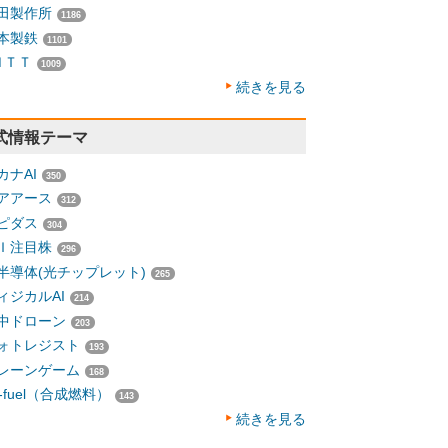
田製作所
1186
本製鉄
1101
ＮＴＴ
1009
続きを見る
式情報テーマ
カナAI
350
アアース
312
ピダス
304
Ｉ注目株
296
半導体(光チップレット)
265
ィジカルAI
214
中ドローン
203
ォトレジスト
193
レーンゲーム
168
-fuel（合成燃料）
143
続きを見る