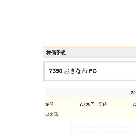
株価予想
7350
おきなわ FG
2
始値
7,790
円
高値
7
出来高