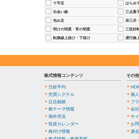
十字足
はらみ
出会い線
三点童
包み足
赤三兵
明けの明星・宵の明星
三役好
転換線上抜け・下抜け
遅行線
株式情報コンテンツ
その
日経平均
HO
売買シグナル
個
注目銘柄
プ
株テーマ情報
会
海外市況
サ
投資カレンダー
お
格付け情報
過
株式情報・株価予想