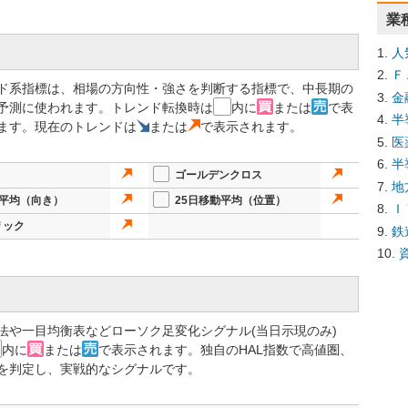
業
人
Ｆ
ド系指標は、相場の方向性・強さを判断する指標で、中長期の
金
予測に使われます。トレンド転換時は
内に
または
で表
半
ます。現在のトレンドは
または
で表示されます。
医
半
ゴールデンクロス
地
動平均（向き）
25日移動平均（位置）
Ｉ
リック
鉄
法や一目均衡表などローソク足変化シグナル(当日示現のみ)
内に
または
で表示されます。独自のHAL指数で高値圏、
を判定し、実戦的なシグナルです。