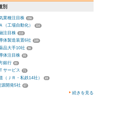
種別
気業種注目株
156
Ａ（工場自動化）
116
融注目株
113
導体製造装置6社
109
薬品大手10社
96
導体注目株
95
方銀行
83
Ｔサービス
71
道（ＪＲ・私鉄14社）
69
資源開発5社
67
続きを見る