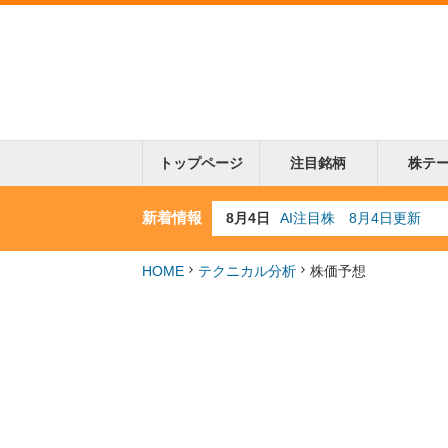
トップページ
注目銘柄
株テ
新着情報
8月4日
AI注目株 8月4日更新
8月3日
人気業種注目株 8月3日
8月2日
金融注目株 8月2日更新
7月29日
日経225シグナル点灯
HOME
テクニカル分析
株価予想
7月10日
半導体注目株 7月10日