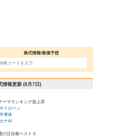
株式情報/株価予想
式情報更新
(8月7日)
テーマランキング急上昇
中ドローン
半導体
カナAI
週の注目株ベスト５