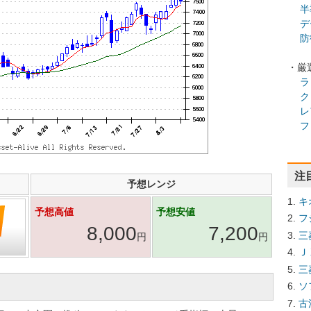
半
デ
防
・厳
ラ
ク
レ
フ
注
予想レンジ
キ
予想高値
予想安値
フ
8,000
7,200
三
円
円
Ｊ
三
ソ
古