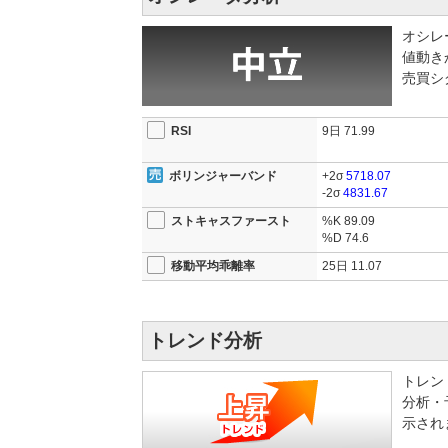
市場では、今回の決算を好調と評価する声が多い。
オシレ
しっかりと結びついている点がポジティブに受け止
値動き
視されている。
売買シ
個別材料としては、通期計画と利益率の動向が株式
らず、関連テーマへの資金流入が継続するかどうか
り、今後は計画に対する進捗率が焦点となる。
RSI
9日
71.99
また、配当関連の開示も行われており、株主還元の
ボリンジャーバンド
+2σ
5718.07
移る。予想との乖離が縮まれば評価はさらに高まる
-2σ
4831.67
は重くなる可能性がある。
ストキャスファースト
%K
89.09
2025/10/31 16:04
【決算】25年12月期3Qの経
%D
74.6
画
移動平均乖離率
25日
11.07
トレンド分析
トレン
分析・
示され