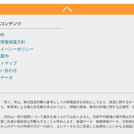
他コンテンツ
ME
人情報保護方針
ライバシーポリシー
社案内
イトマップ
問い合わせ
去データ
」「売り」等は、株式投資判断の参考としての情報提供を目的としており、投資に関するす
ても、執筆者による個人的見解が含まれており、情報の真偽、株式の評価に関する正確性・
り、当社は一切の損害について責任を負うものではありません。日経平均株価の著作権は日
資家ご自身が最終的な判断をすることが求めらます。株価データ、銘柄情報データ、分割併
これらのデータの内容の万が一の誤り、またデータを元に投資した結果生じたいかなる損益