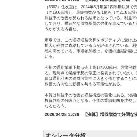
（6302）住友重は、2024年3月期第1四半期決算で売
（同19.6％増）、最終損益が79.1億円（同21.
利益率の改善が見られる結果となっている。利益率
しており、構造的な収益基盤の強化が進んでいると
うかがえる内容だ。
市場では、この増収増益決算をポジティブに受け止
拡大が利益に直結している点が評価されている。利
感を高めている。市場参加者は、今後の通期計画に
いる。
今期の通期業績予想は売上高1兆900億円、営業利益
る。現時点で業績予想の修正は発表されていない。
価は通期計画の達成可能性に大きく依存することに
株価の方向性に影響を与える可能性がある。
本質は利益率の改善と収益構造の強化にある。短期
投資判断の分岐点となる。今後の業績動向を注視し
なるだろう。
2026/04/28 15:36
【決算】増収増益で好調な
（6302）住友重は、TDnetで発表した決算短信におい
億円となった。前年同期比では売上高が5.8％増、営
これにより、同社の業績は堅調な推移を示している
オシレータ分析