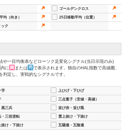
ゴールデンクロス
動平均（向き）
25日移動平均（位置）
リック
法や一目均衡表などローソク足変化シグナル(当日示現のみ)
内に
または
で表示されます。独自のHAL指数で高値圏、
を判定し、実戦的なシグナルです。
十字
上ひげ・下ひげ
子
三点童子（安値・高値）
・黒三兵
並び赤・並び黒
転・三役逆転
雲上抜け・下抜け
上抜け・下抜け
五陽連・五陰連