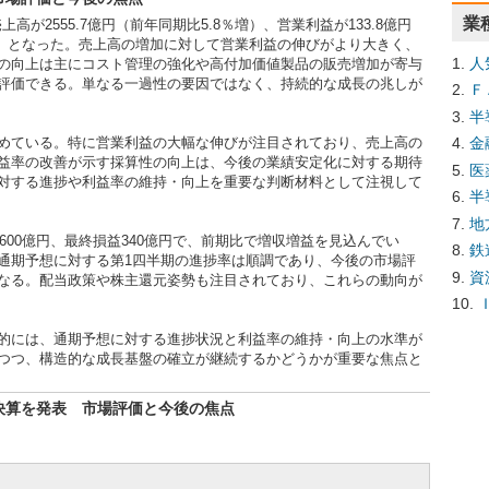
業
上高が2555.7億円（前年同期比5.8％増）、営業利益が133.8億円
8％増）となった。売上高の増加に対して営業利益の伸びがより大きく、
人
の向上は主にコスト管理の強化や高付加価値製品の販売増加が寄与
評価できる。単なる一過性の要因ではなく、持続的な成長の兆しが
Ｆ
半
金
めている。特に営業利益の大幅な伸びが注目されており、売上高の
益率の改善が示す採算性の向上は、今後の業績安定化に対する期待
医
対する進捗や利益率の維持・向上を重要な判断材料として注視して
半
地
600億円、最終損益340億円で、前期比で増収増益を見込んでい
鉄
通期予想に対する第1四半期の進捗率は順調であり、今後の市場評
資
なる。配当政策や株主還元姿勢も注目されており、これらの動向が
的には、通期予想に対する進捗状況と利益率の維持・向上の水準が
つつ、構造的な成長基盤の確立が継続するかどうかが重要な焦点と
決算を発表 市場評価と今後の焦点
て、売上高が2555.7億円、営業利益が133.8億円、最終損益が79.1
業利益が19.6％増、最終損益が21.8％増と、増収増益を達成した。
。