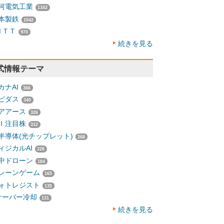
河電気工業
1162
本製鉄
1042
ＮＴＴ
970
続きを見る
式情報テーマ
カナAI
366
ピダス
340
アアース
326
Ｉ注目株
312
半導体(光チップレット)
268
ィジカルAI
228
中ドローン
184
レーンゲーム
165
ォトレジスト
135
サーバー冷却
131
続きを見る