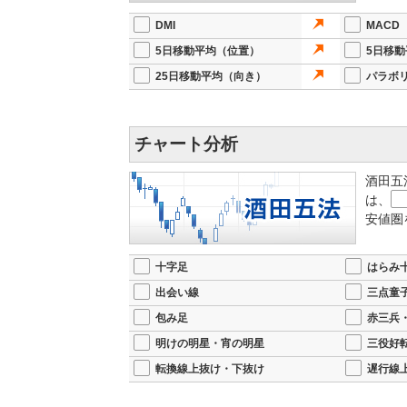
DMI
MACD
5日移動平均（位置）
5日移
25日移動平均（向き）
パラボ
チャート分析
酒田五
は、
安値圏
十字足
はらみ
出会い線
三点童
包み足
赤三兵
明けの明星・宵の明星
三役好
転換線上抜け・下抜け
遅行線