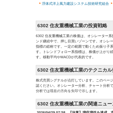
浮体式洋上風力建設システム技術研究組合
6302 住友重機械工業の投資戦略
6302 住友重機械工業の株価は、オシレータ
ンド継続中で、押し目買いゾーンです。オシレ
指標の総称です。一定の範囲で動くため振り子系
す。トレンドフォロー系指標は、株価が上がり
す。移動平均やMACDが代表的です。
6302 住友重機械工業のテクニカ
株式売買シグナルが点灯しています。このペー
認ください。オシレーター分析、チャート分析
分析では現在の方向を矢印で示します。
6302 住友重機械工業の関連ニュー
2026/04/29 07:58
【決算】増収増益を達成 