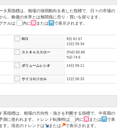
特に営業利益の大幅な伸びが注目されており、売上の増加が利益に
ータ系指標は、相場の強弱動向を表した指標で、日々の市場の
められている。一方で、採算面の圧力がないかどうかも引き続き注
から、株価の水準とは無関係に売り・買いを探ります。
グナルは
内に
または
で表示されます。
市場の関心を集めている。今回の決算は単なる数値の確認にとどま
を見極める重要な材料となる。会社の予想はXBRLで公開されてお
RCI
9日
61.67
13日
59.34
姿勢にも注目が集まっている。今後の焦点は通期予想の達成確度に
ストキャススロー
S%D
60.99
が、利益率の鈍化や需要減速が見られれば、好材料であっても上値
%D
74.6
ボリュームレシオ
14日
59.11
常利益は10.6％減の315億円 通期は10.5％減の440億円を計
サイコロジカル
12日
58.33
ド系指標は、相場の方向性・強さを判断する指標で、中長期の
予測に使われます。トレンド転換時は
内に
または
で表
ます。現在のトレンドは
または
で表示されます。