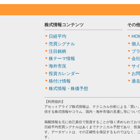
株式情報コンテンツ
その
日経平均
HO
売買シグナル
個
注目銘柄
プ
株テーマ情報
会
海外市況
サ
投資カレンダー
お
格付け情報
過
株式情報・株価予想
【利用規約】
アセットアライブ株式情報は、テクニカル分析による「買い
供する株式情報やコラム、国内・海外市場の見通し等につい
掲載情報を元に自己責任で投資することが強く求められてお
日経平均売買シグナルはあくまでテクニカル予想であり、投
す。データゲットは、その正確性を保証するものではなく、
す。