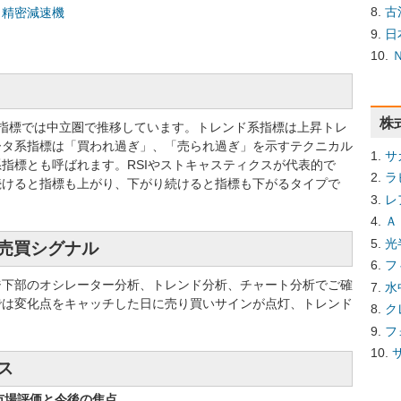
古
精密減速機
日
株
ー系指標では中立圏で推移しています。トレンド系指標は上昇トレ
ータ系指標は「買われ過ぎ」、「売られ過ぎ」を示すテクニカル
サ
指標とも呼ばれます。RSIやストキャスティクスが代表的で
ラ
続けると指標も上がり、下がり続けると指標も下がるタイプで
レ
Ａ
光
ル売買シグナル
フ
ジ下部のオシレーター分析、トレンド分析、チャート分析でご確
水
では変化点をキャッチした日に売り買いサインが点灯、トレンド
ク
フ
ス
市場評価と今後の焦点