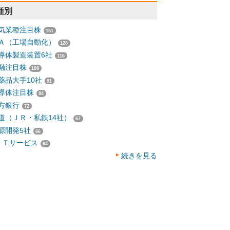
種別
気業種注目株
151
Ａ（工場自動化）
128
導体製造装置6社
116
融注目株
108
薬品大手10社
91
導体注目株
84
方銀行
72
道（ＪＲ・私鉄14社）
67
源開発5社
66
ＩＴサービス
64
続きを見る