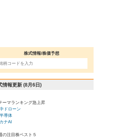
株式情報/株価予想
式情報更新
(8月6日)
テーマランキング急上昇
中ドローン
半導体
カナAI
週の注目株ベスト５