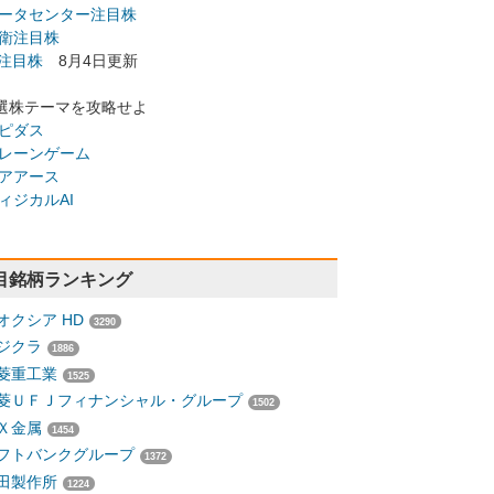
ータセンター注目株
衛注目株
I注目株
8月4日更新
選株テーマを攻略せよ
ピダス
レーンゲーム
アアース
ィジカルAI
目銘柄ランキング
オクシア HD
3290
ジクラ
1886
菱重工業
1525
菱ＵＦＪフィナンシャル・グループ
1502
Ｘ金属
1454
フトバンクグループ
1372
田製作所
1224