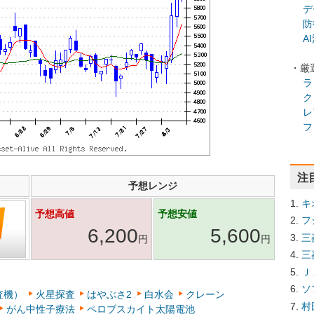
デ
防
A
・厳
ラ
ク
レ
フ
注
予想レンジ
キ
予想高値
予想安値
フ
6,200
5,600
三
円
円
三
Ｊ
ソ
査機）
火星探査
はやぶさ2
白水会
クレーン
村
がん中性子療法
ペロブスカイト太陽電池