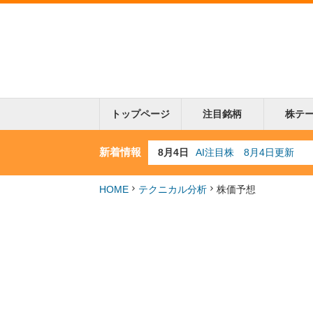
トップページ
注目銘柄
株テ
新着情報
8月3日
人気業種注目株 8月3日
8月2日
金融注目株 8月2日更新
7月29日
日経225シグナル点灯
HOME
テクニカル分析
株価予想
7月10日
半導体注目株 7月10日
8月4日
AI注目株 8月4日更新