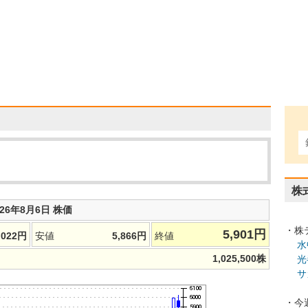
株
026年8月6日 株価
・株
5,901
円
,022
円
安値
5,866
円
終値
水
1,025,500
株
光
サ
・今