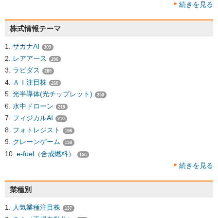
続きを見る
株式情報テーマ
サカナAI
309
レアアース
296
ラピダス
289
ＡＩ注目株
260
光半導体(光チップレット)
250
水中ドローン
219
フィジカルAI
210
フォトレジスト
198
クレーンゲーム
159
e-fuel（合成燃料）
150
続きを見る
業種別
人気業種注目株
137