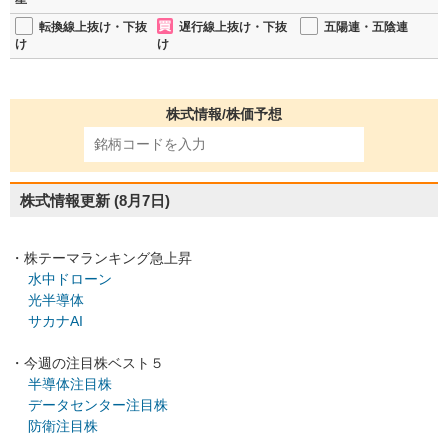
転換線上抜け・下抜
遅行線上抜け・下抜
五陽連・五陰連
け
け
株式情報/株価予想
株式情報更新
(8月7日)
・株テーマランキング急上昇
水中ドローン
光半導体
サカナAI
・今週の注目株ベスト５
半導体注目株
データセンター注目株
防衛注目株