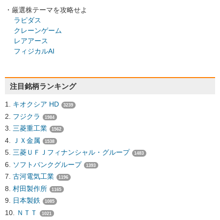
・厳選株テーマを攻略せよ
ラピダス
クレーンゲーム
レアアース
フィジカルAI
注目銘柄ランキング
キオクシア HD
3239
フジクラ
1984
三菱重工業
1562
ＪＸ金属
1538
三菱ＵＦＪフィナンシャル・グループ
1483
ソフトバンクグループ
1393
古河電気工業
1196
村田製作所
1165
日本製鉄
1085
ＮＴＴ
1021