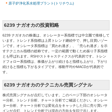
原子炉浄化系水処理プラント(トリチウム)
6239 ナガオカの投資戦略
6239 ナガオカの株価は、オシレーター系指標では中立圏で推移して
います。トレンド系指標は上昇トレンド継続中で、押し目買いゾー
ンです。オシレータ系指標は「買われ過ぎ」、「売られ過ぎ」を示
すテクニカル指標の総称です。一定の範囲で動くため振り子系指標
とも呼ばれます。RSIやストキャスティクスが代表的です。トレン
ドフォロー系指標は、株価が上がり続けると指標も上がり、下がり
続けると指標も下がるタイプです。移動平均やMACDが代表的で
す。
6239 ナガオカのテクニカル売買シグナル
株式売買シグナルが点灯しています。このページ下部のオシレータ
ー分析、トレンド分析、チャート分析でご確認ください。オシレー
ター分析、チャート分析では変化点をキャッチした日に売り買いサ
インが点灯、トレンド分析では現在の方向を矢印で示します。