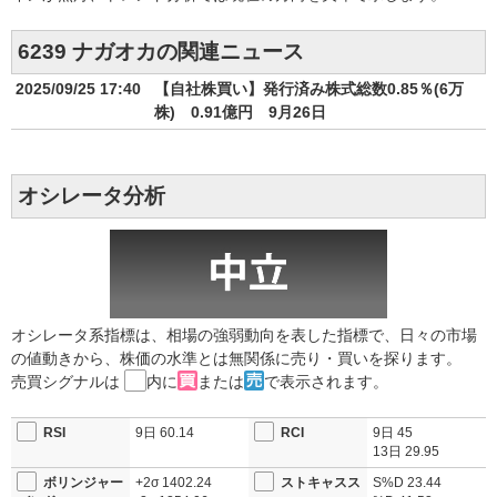
6239 ナガオカの関連ニュース
2025/09/25 17:40
【自社株買い】発行済み株式総数0.85％(6万
株) 0.91億円 9月26日
オシレータ分析
オシレータ系指標は、相場の強弱動向を表した指標で、日々の市場
の値動きから、株価の水準とは無関係に売り・買いを探ります。
売買シグナルは
内に
または
で表示されます。
RSI
9日
60.14
RCI
9日
45
13日
29.95
ボリンジャー
+2σ
1402.24
ストキャスス
S%D
23.44