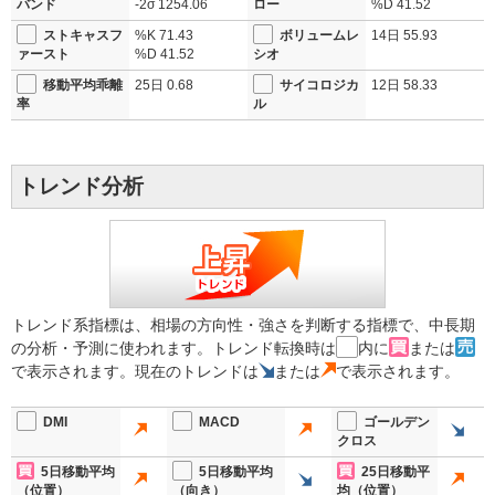
バンド
-2σ
1254.06
ロー
%D
41.52
ストキャスフ
%K
71.43
ボリュームレ
14日
55.93
ァースト
%D
41.52
シオ
移動平均乖離
25日
0.68
サイコロジカ
12日
58.33
率
ル
トレンド分析
トレンド系指標は、相場の方向性・強さを判断する指標で、中長期
の分析・予測に使われます。トレンド転換時は
内に
または
で表示されます。現在のトレンドは
または
で表示されます。
DMI
MACD
ゴールデン
クロス
5日移動平均
5日移動平均
25日移動平
（位置）
（向き）
均（位置）