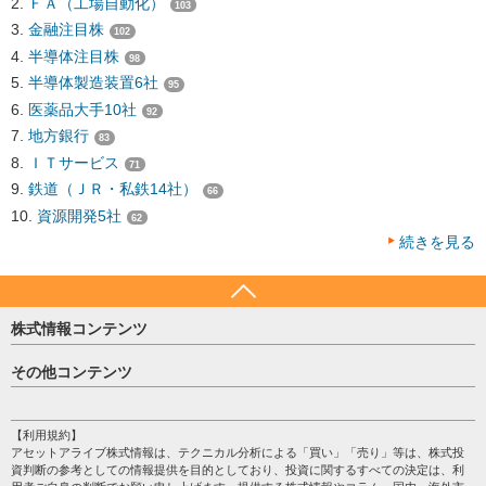
ＦＡ（工場自動化）
103
金融注目株
102
半導体注目株
98
半導体製造装置6社
95
医薬品大手10社
92
地方銀行
83
ＩＴサービス
71
鉄道（ＪＲ・私鉄14社）
66
資源開発5社
62
続きを見る
株式情報コンテンツ
日経平均
その他コンテンツ
売買シグナル
HOME
注目銘柄
個人情報保護方針
【利用規約】
株テーマ情報
アセットアライブ株式情報は、テクニカル分析による「買い」「売り」等は、株式投
プライバシーポリシー
海外市況
資判断の参考としての情報提供を目的としており、投資に関するすべての決定は、利
会社案内