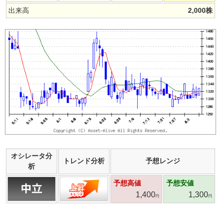
出来高
2,000
株
オシレータ分
トレンド分析
予想レンジ
析
予想高値
予想安値
1,400
1,300
円
円