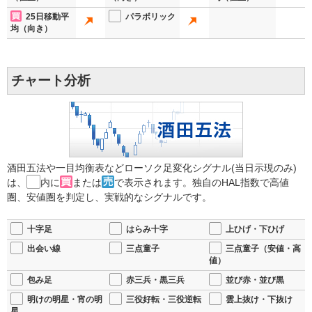
25日移動平
パラボリック
均（向き）
チャート分析
酒田五法や一目均衡表などローソク足変化シグナル(当日示現のみ)
は、
内に
または
で表示されます。独自のHAL指数で高値
圏、安値圏を判定し、実戦的なシグナルです。
十字足
はらみ十字
上ひげ・下ひげ
出会い線
三点童子
三点童子（安値・高
値）
包み足
赤三兵・黒三兵
並び赤・並び黒
明けの明星・宵の明
三役好転・三役逆転
雲上抜け・下抜け
星