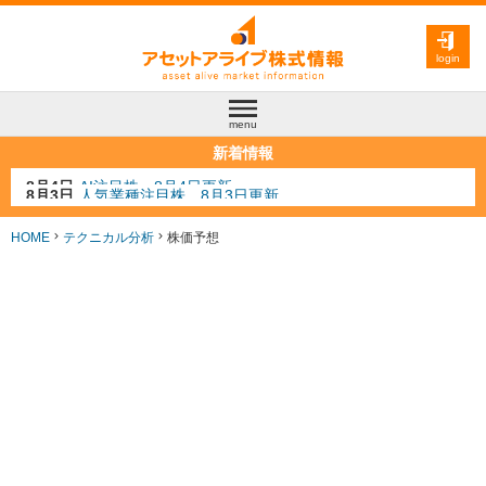
login
menu
新着情報
8月3日
人気業種注目株 8月3日更新
8月2日
金融注目株 8月2日更新
7月29日
日経225シグナル点灯
HOME
テクニカル分析
株価予想
7月10日
半導体注目株 7月10日更新
8月4日
AI注目株 8月4日更新