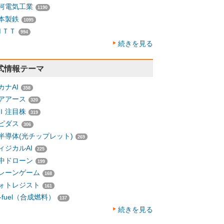
河電気工業
1190
本製鉄
1095
ＮＴＴ
994
続きを見る
式情報テーマ
カナAI
358
アアース
320
Ｉ注目株
319
ピダス
306
半導体(光チップレット)
269
ィジカルAI
225
中ドローン
199
レーンゲーム
168
ォトレジスト
161
-fuel（合成燃料）
137
続きを見る