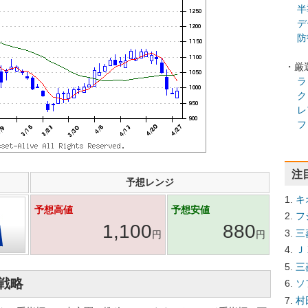
半
デ
防
・厳
ラ
ク
レ
フ
注
予想レンジ
キ
予想高値
予想安値
フ
1,100
880
三
円
円
Ｊ
三
資戦略
ソ
村