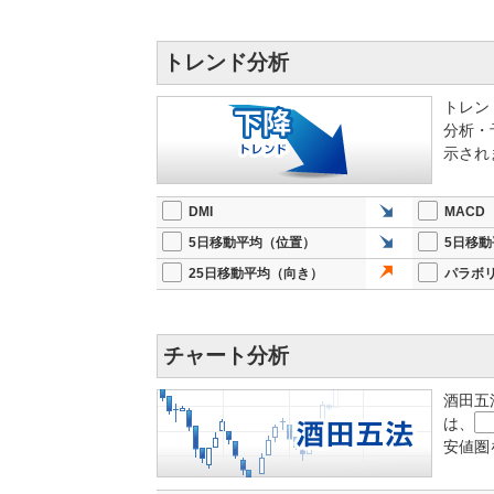
トレンド分析
トレン
分析・
示され
DMI
MACD
5日移動平均（位置）
5日移
25日移動平均（向き）
パラボ
チャート分析
酒田五
は、
安値圏