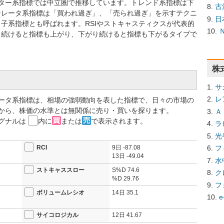
レーター系指標では中立圏で推移しています。トレンド系指標は下
古
シレータ系指標は「買われ過ぎ」、「売られ過ぎ」を示すテクニ
日
子系指標とも呼ばれます。RSIやストキャスティクスが代表的
り続けると指標も上がり、下がり続けると指標も下がるタイプで
株
サ
レ
ータ系指標は、相場の強弱動向を表した指標で、日々の市場の
から、株価の水準とは無関係に売り・買いを探ります。
Ａ
グナルは
内に
または
で表示されます。
ラ
光
RCI
9日
-87.08
フ
13日
-49.04
水
ストキャススロー
S%D
74.6
ク
%D
29.76
フ
ボリュームレシオ
14日
35.1
e
サイコロジカル
12日
41.67