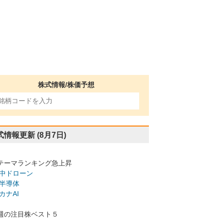
株式情報/株価予想
式情報更新
(8月7日)
テーマランキング急上昇
中ドローン
半導体
カナAI
週の注目株ベスト５