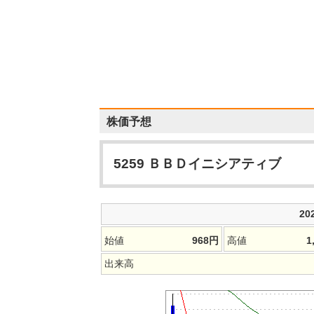
株価予想
5259
ＢＢＤイニシアティブ
20
始値
968
円
高値
1
出来高