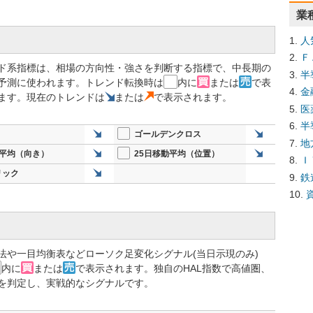
業
人
Ｆ
ド系指標は、相場の方向性・強さを判断する指標で、中長期の
半
予測に使われます。トレンド転換時は
内に
または
で表
金
ます。現在のトレンドは
または
で表示されます。
医
半
ゴールデンクロス
地
動平均（向き）
25日移動平均（位置）
Ｉ
リック
鉄
法や一目均衡表などローソク足変化シグナル(当日示現のみ)
内に
または
で表示されます。独自のHAL指数で高値圏、
を判定し、実戦的なシグナルです。