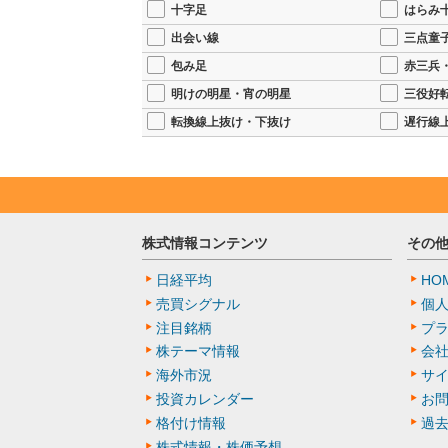
十字足
はらみ
出会い線
三点童
包み足
赤三兵
明けの明星・宵の明星
三役好
転換線上抜け・下抜け
遅行線
株式情報コンテンツ
その
日経平均
HO
売買シグナル
個
注目銘柄
プ
株テーマ情報
会
海外市況
サ
投資カレンダー
お
格付け情報
過
株式情報・株価予想