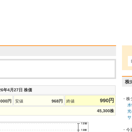
株
26年4月27日 株価
・株
990
円
,000
円
安値
968
円
終値
水
45,300
株
光
サ
・今