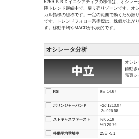
5259 ＢＢＤイニシアティブの株価は、オシ
降トレンド継続中で、戻り売りゾーンです。オ
カル指標の総称です。一定の範囲で動くため振り
です。トレンドフォロー系指標は、株価が上が
す。移動平均やMACDが代表的です。
オシレータ分析
オシレ
値動き
売買シ
RSI
9日
14.67
ボリンジャーバンド
+2σ
1213.07
-2σ
926.58
ストキャスファースト
%K
5.19
%D
29.76
移動平均乖離率
25日
-5.1