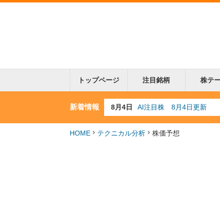
トップページ
注目銘柄
株テ
新着情報
8月4日
AI注目株 8月4日更新
8月3日
人気業種注目株 8月3日
8月2日
金融注目株 8月2日更新
7月29日
日経225シグナル点灯
HOME
テクニカル分析
株価予想
7月10日
半導体注目株 7月10日