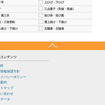
十字
上ひげ・下ひげ
子
三点童子（安値・高値）
・黒三兵
並び赤・並び黒
転・三役逆転
雲上抜け・下抜け
上抜け・下抜け
五陽連・五陰連
他コンテンツ
ME
人情報保護方針
ライバシーポリシー
社案内
イトマップ
問い合わせ
去データ