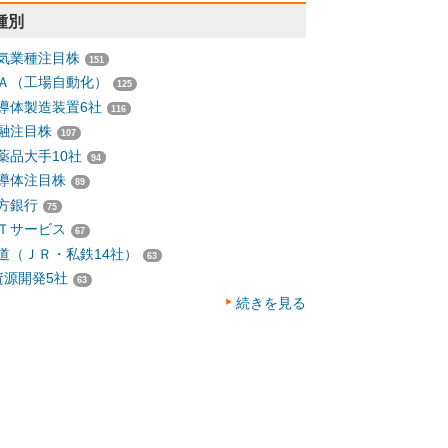
種別
気業種注目株
151
Ａ（工場自動化）
125
導体製造装置6社
116
融注目株
107
薬品大手10社
94
導体注目株
89
方銀行
75
Ｔサービス
67
道（ＪＲ・私鉄14社）
63
資源開発5社
63
続きを見る