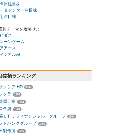
導体注目株
ータセンター注目株
衛注目株
選株テーマを攻略せよ
ピダス
レーンゲーム
アアース
ィジカルAI
目銘柄ランキング
オクシア HD
3307
ジクラ
1908
菱重工業
1561
Ｘ金属
1504
菱ＵＦＪフィナンシャル・グループ
1504
フトバンクグループ
1406
田製作所
1227