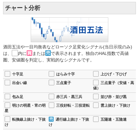
チャート分析
酒田五法や一目均衡表などローソク足変化シグナル(当日示現のみ)
は、
内に
または
で表示されます。独自のHAL指数で高値
圏、安値圏を判定し、実戦的なシグナルです。
十字足
はらみ十字
上ひげ・下ひげ
出会い線
三点童子
三点童子（安値・高
値）
包み足
赤三兵・黒三兵
並び赤・並び黒
明けの明星・宵の明
三役好転・三役逆転
雲上抜け・下抜け
星
転換線上抜け・下抜
遅行線上抜け・下抜
五陽連・五陰連
け
け