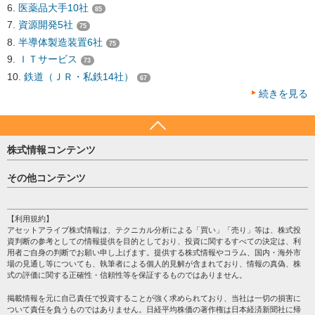
医薬品大手10社
85
資源開発5社
75
半導体製造装置6社
75
ＩＴサービス
73
鉄道（ＪＲ・私鉄14社）
67
続きを見る
株式情報コンテンツ
日経平均
その他コンテンツ
売買シグナル
HOME
注目銘柄
個人情報保護方針
【利用規約】
株テーマ情報
アセットアライブ株式情報は、テクニカル分析による「買い」「売り」等は、株式投
プライバシーポリシー
海外市況
資判断の参考としての情報提供を目的としており、投資に関するすべての決定は、利
会社案内
用者ご自身の判断でお願い申し上げます。提供する株式情報やコラム、国内・海外市
投資カレンダー
場の見通し等についても、執筆者による個人的見解が含まれており、情報の真偽、株
サイトマップ
格付け情報
式の評価に関する正確性・信頼性等を保証するものではありません。
お問い合わせ
株式情報・株価予想
掲載情報を元に自己責任で投資することが強く求められており、当社は一切の損害に
過去データ
ついて責任を負うものではありません。日経平均株価の著作権は日本経済新聞社に帰