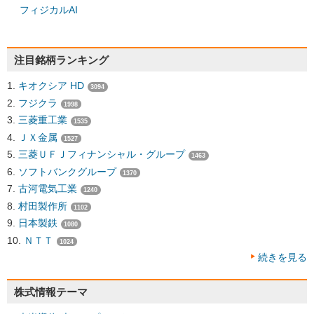
フィジカルAI
注目銘柄ランキング
キオクシア HD
3094
フジクラ
1998
三菱重工業
1535
ＪＸ金属
1527
三菱ＵＦＪフィナンシャル・グループ
1463
ソフトバンクグループ
1370
古河電気工業
1240
村田製作所
1102
日本製鉄
1080
ＮＴＴ
1024
続きを見る
株式情報テーマ