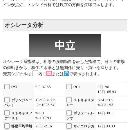
インが点灯、トレンド分析では現在の方向を矢印で示します。
オシレータ分析
オシレータ系指標は、相場の強弱動向を表した指標で、日々の市場
の値動きから、株価の水準とは無関係に売り・買いを探ります。
売買シグナルは
内に
または
で表示されます。
RSI
9日
37.55
RCI
9日
-90
13日
-65.93
ボリンジャー
+2σ
2270.86
ストキャスス
S%D
61.9
バンド
-2σ
1935.54
ロー
%D
31.93
ストキャスフ
%K
0
ボリュームレ
14日
39.1
ァースト
%D
31.93
シオ
移動平均乖離
25日
-2.16
サイコロジカ
12日
33.33