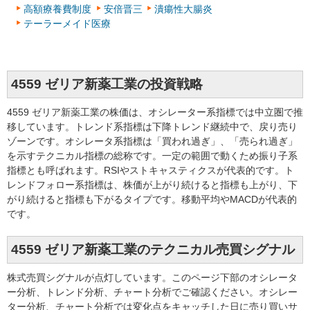
高額療養費制度
安倍晋三
潰瘍性大腸炎
テーラーメイド医療
4559 ゼリア新薬工業の投資戦略
4559 ゼリア新薬工業の株価は、オシレーター系指標では中立圏で推
移しています。トレンド系指標は下降トレンド継続中で、戻り売り
ゾーンです。オシレータ系指標は「買われ過ぎ」、「売られ過ぎ」
を示すテクニカル指標の総称です。一定の範囲で動くため振り子系
指標とも呼ばれます。RSIやストキャスティクスが代表的です。ト
レンドフォロー系指標は、株価が上がり続けると指標も上がり、下
がり続けると指標も下がるタイプです。移動平均やMACDが代表的
です。
4559 ゼリア新薬工業のテクニカル売買シグナル
株式売買シグナルが点灯しています。このページ下部のオシレータ
ー分析、トレンド分析、チャート分析でご確認ください。オシレー
ター分析、チャート分析では変化点をキャッチした日に売り買いサ