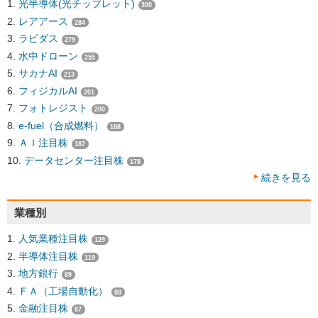
光半導体(光チップレット)
300
レアアース
284
ラピダス
279
水中ドローン
255
サカナAI
213
フィジカルAI
201
フォトレジスト
200
e-fuel（合成燃料）
188
ＡＩ注目株
187
データセンター注目株
178
続きを見る
業種別
人気業種注目株
129
半導体注目株
119
地方銀行
89
ＦＡ（工場自動化）
88
金融注目株
87