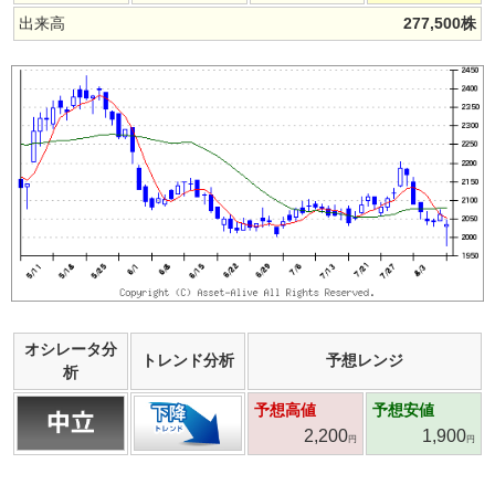
出来高
277,500
株
オシレータ分
トレンド分析
予想レンジ
析
予想高値
予想安値
2,200
1,900
円
円