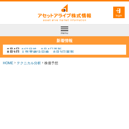
login
menu
新着情報
8月3日
人気業種注目株 8月3日更新
8月2日
金融注目株 8月2日更新
7月29日
日経225シグナル点灯
HOME
テクニカル分析
株価予想
7月10日
半導体注目株 7月10日更新
8月4日
AI注目株 8月4日更新