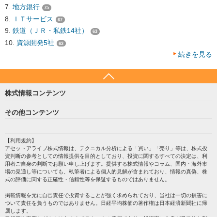
地方銀行
75
ＩＴサービス
67
鉄道（ＪＲ・私鉄14社）
63
資源開発5社
63
続きを見る
株式情報コンテンツ
日経平均
その他コンテンツ
売買シグナル
HOME
注目銘柄
個人情報保護方針
【利用規約】
株テーマ情報
アセットアライブ株式情報は、テクニカル分析による「買い」「売り」等は、株式投
プライバシーポリシー
海外市況
資判断の参考としての情報提供を目的としており、投資に関するすべての決定は、利
会社案内
用者ご自身の判断でお願い申し上げます。提供する株式情報やコラム、国内・海外市
投資カレンダー
場の見通し等についても、執筆者による個人的見解が含まれており、情報の真偽、株
サイトマップ
格付け情報
式の評価に関する正確性・信頼性等を保証するものではありません。
お問い合わせ
株式情報・株価予想
掲載情報を元に自己責任で投資することが強く求められており、当社は一切の損害に
過去データ
ついて責任を負うものではありません。日経平均株価の著作権は日本経済新聞社に帰
属します。