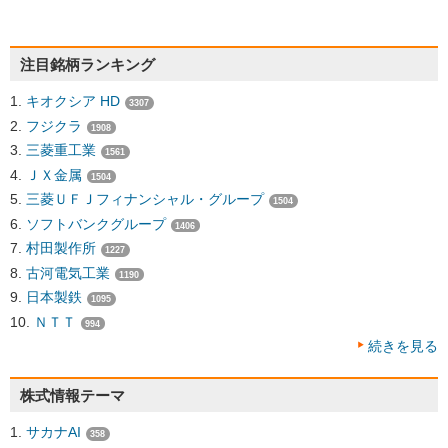
注目銘柄ランキング
キオクシア HD
3307
フジクラ
1908
三菱重工業
1561
ＪＸ金属
1504
三菱ＵＦＪフィナンシャル・グループ
1504
ソフトバンクグループ
1406
村田製作所
1227
古河電気工業
1190
日本製鉄
1095
ＮＴＴ
994
続きを見る
株式情報テーマ
サカナAI
358