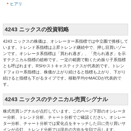
ヒアリ
4243 ニックスの投資戦略
4243 ニックスの株価は、オシレーター系指標では中立圏で推移して
います。トレンド系指標は上昇トレンド継続中で、押し目買いゾー
ンです。オシレータ系指標は「買われ過ぎ」、「売られ過ぎ」を示
すテクニカル指標の総称です。一定の範囲で動くため振り子系指標
とも呼ばれます。RSIやストキャスティクスが代表的です。トレン
ドフォロー系指標は、株価が上がり続けると指標も上がり、下がり
続けると指標も下がるタイプです。移動平均やMACDが代表的で
す。
4243 ニックスのテクニカル売買シグナル
株式売買シグナルが点灯しています。このページ下部のオシレータ
ー分析、トレンド分析、チャート分析でご確認ください。オシレー
ター分析、チャート分析では変化点をキャッチした日に売り買いサ
インが点灯、トレンド分析では現在の方向を矢印で示します。