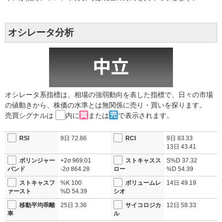
オシレータ分析
オシレータ系指標は、相場の強弱動向を表した指標で、日々の市場
の値動きから、株価の水準とは無関係に売り・買いを探ります。
売買シグナルは
内に
または
で表示されます。
RSI
9日
72.86
RCI
9日
83.33
13日
43.41
ボリンジャー
+2σ
969.01
ストキャスス
S%D
37.32
バンド
-2σ
864.28
ロー
%D
54.39
ストキャスフ
%K
100
ボリュームレ
14日
49.19
ァースト
%D
54.39
シオ
移動平均乖離
25日
3.36
サイコロジカ
12日
58.33
率
ル