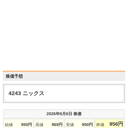
株価予想
4243
ニックス
2026年8月6日 株価
956
円
始値
950
円
高値
969
円
安値
950
円
終値