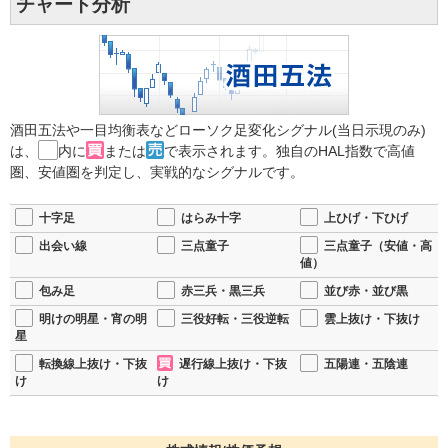
チャート分析
酒田五法や一目均衡表などローソク足変化シグナル(当日示現のみ)
は、
内に
または
で表示されます。独自のHAL指数で高値
圏、安値圏を判定し、実戦的なシグナルです。
十字足
はらみ十字
上ひげ・下ひげ
出会い線
三点童子
三点童子（安値・高
値）
包み足
赤三兵・黒三兵
並び赤・並び黒
明けの明星・宵の明
三役好転・三役逆転
雲上抜け・下抜け
星
転換線上抜け・下抜
遅行線上抜け・下抜
五陽連・五陰連
け
け