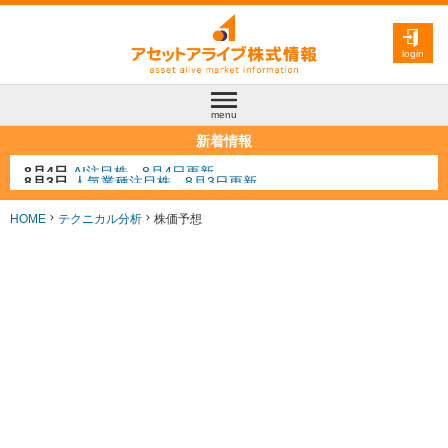
login
menu
新着情報
8月3日
人気業種注目株 8月3日更新
8月2日
金融注目株 8月2日更新
7月29日
日経225シグナル点灯
HOME
テクニカル分析
株価予想
7月10日
半導体注目株 7月10日更新
8月4日
AI注目株 8月4日更新