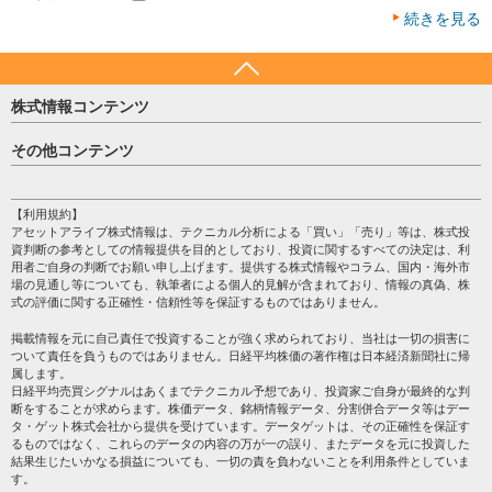
続きを見る
株式情報コンテンツ
日経平均
その他コンテンツ
売買シグナル
HOME
注目銘柄
個人情報保護方針
【利用規約】
株テーマ情報
アセットアライブ株式情報は、テクニカル分析による「買い」「売り」等は、株式投
プライバシーポリシー
海外市況
資判断の参考としての情報提供を目的としており、投資に関するすべての決定は、利
会社案内
用者ご自身の判断でお願い申し上げます。提供する株式情報やコラム、国内・海外市
投資カレンダー
場の見通し等についても、執筆者による個人的見解が含まれており、情報の真偽、株
サイトマップ
格付け情報
式の評価に関する正確性・信頼性等を保証するものではありません。
お問い合わせ
株式情報・株価予想
掲載情報を元に自己責任で投資することが強く求められており、当社は一切の損害に
過去データ
ついて責任を負うものではありません。日経平均株価の著作権は日本経済新聞社に帰
属します。
日経平均売買シグナルはあくまでテクニカル予想であり、投資家ご自身が最終的な判
断をすることが求めらます。株価データ、銘柄情報データ、分割併合データ等はデー
タ・ゲット株式会社から提供を受けています。データゲットは、その正確性を保証す
るものではなく、これらのデータの内容の万が一の誤り、またデータを元に投資した
結果生じたいかなる損益についても、一切の責を負わないことを利用条件としていま
す。