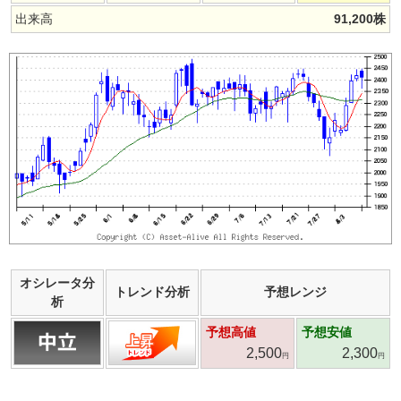
出来高
91,200
株
オシレータ分
トレンド分析
予想レンジ
析
予想高値
予想安値
2,500
2,300
円
円