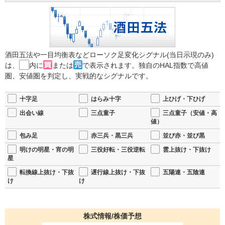
酒田五法や一目均衡表などローソク足変化シグナル(当日示現のみ)
は、
内に
または
で表示されます。独自のHAL指数で高値
圏、安値圏を判定し、実戦的なシグナルです。
十字足
はらみ十字
上ひげ・下ひげ
出会い線
三点童子
三点童子（安値・高
値）
包み足
赤三兵・黒三兵
並び赤・並び黒
明けの明星・宵の明
三役好転・三役逆転
雲上抜け・下抜け
星
転換線上抜け・下抜
遅行線上抜け・下抜
五陽連・五陰連
け
け
株式情報/株価予想