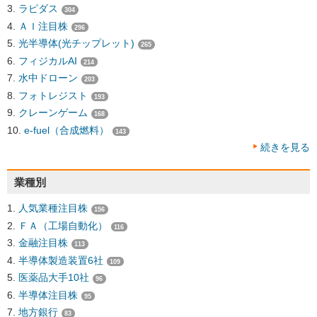
ラピダス
304
ＡＩ注目株
296
光半導体(光チップレット)
265
フィジカルAI
214
水中ドローン
203
フォトレジスト
193
クレーンゲーム
168
e-fuel（合成燃料）
143
続きを見る
業種別
人気業種注目株
156
ＦＡ（工場自動化）
116
金融注目株
113
半導体製造装置6社
109
医薬品大手10社
96
半導体注目株
95
地方銀行
83