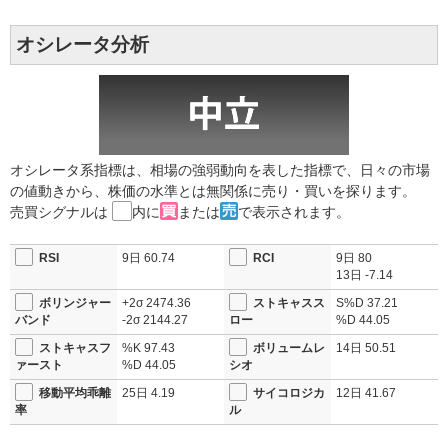
オシレータ分析
オシレータ系指標は、相場の強弱動向を表した指標で、日々の市場
の値動きから、株価の水準とは無関係に売り・買いを探ります。
売買シグナルは
内に
または
で表示されます。
RSI
9日
60.74
RCI
9日
80
13日
-7.14
ボリンジャー
+2σ
2474.36
ストキャスス
S%D
37.21
バンド
-2σ
2144.27
ロー
%D
44.05
ストキャスフ
%K
97.43
ボリュームレ
14日
50.51
ァースト
%D
44.05
シオ
移動平均乖離
25日
4.19
サイコロジカ
12日
41.67
率
ル