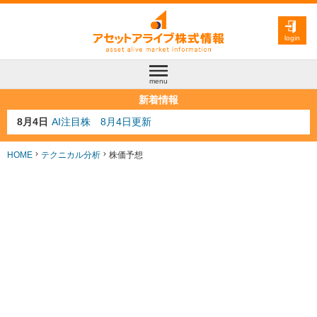
login
menu
新着情報
8月3日
人気業種注目株 8月3日更新
8月2日
金融注目株 8月2日更新
7月29日
日経225シグナル点灯
HOME
テクニカル分析
株価予想
7月10日
半導体注目株 7月10日更新
8月4日
AI注目株 8月4日更新