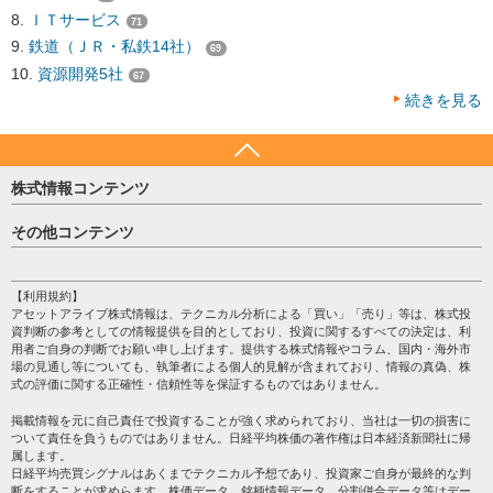
ＩＴサービス
71
鉄道（ＪＲ・私鉄14社）
69
資源開発5社
67
続きを見る
株式情報コンテンツ
日経平均
その他コンテンツ
売買シグナル
HOME
注目銘柄
個人情報保護方針
【利用規約】
株テーマ情報
アセットアライブ株式情報は、テクニカル分析による「買い」「売り」等は、株式投
プライバシーポリシー
海外市況
資判断の参考としての情報提供を目的としており、投資に関するすべての決定は、利
会社案内
用者ご自身の判断でお願い申し上げます。提供する株式情報やコラム、国内・海外市
投資カレンダー
場の見通し等についても、執筆者による個人的見解が含まれており、情報の真偽、株
サイトマップ
格付け情報
式の評価に関する正確性・信頼性等を保証するものではありません。
お問い合わせ
株式情報・株価予想
掲載情報を元に自己責任で投資することが強く求められており、当社は一切の損害に
過去データ
ついて責任を負うものではありません。日経平均株価の著作権は日本経済新聞社に帰
属します。
日経平均売買シグナルはあくまでテクニカル予想であり、投資家ご自身が最終的な判
断をすることが求めらます。株価データ、銘柄情報データ、分割併合データ等はデー