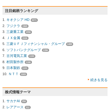
注目銘柄ランキング
キオクシア HD
3271
フジクラ
1969
三菱重工業
1556
ＪＸ金属
1526
三菱ＵＦＪフィナンシャル・グループ
1488
ソフトバンクグループ
1396
古河電気工業
1193
村田製作所
1186
日本製鉄
1101
ＮＴＴ
1009
続きを見る
株式情報テーマ
サカナAI
350
レアアース
312