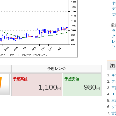
半
デ
防
・厳
ラ
ク
レ
フ
注
予想レンジ
キ
予想高値
予想安値
フ
1,100
980
三
円
円
Ｊ
三
ソ
古