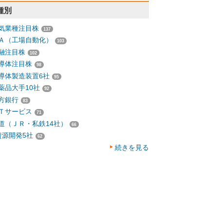
種別
気業種注目株
137
Ａ（工場自動化）
103
融注目株
102
導体注目株
98
導体製造装置6社
95
薬品大手10社
92
方銀行
83
Ｔサービス
71
道（ＪＲ・私鉄14社）
66
資源開発5社
62
続きを見る