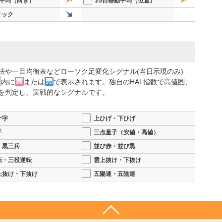
動平均（向き）
25日移動平均（位置）
リック
法や一目均衡表などローソク足変化シグナル(当日示現のみ)
内に
または
で表示されます。独自のHAL指数で高値圏、
を判定し、実戦的なシグナルです。
十字
上ひげ・下ひげ
子
三点童子（安値・高値）
・黒三兵
並び赤・並び黒
転・三役逆転
雲上抜け・下抜け
上抜け・下抜け
五陽連・五陰連