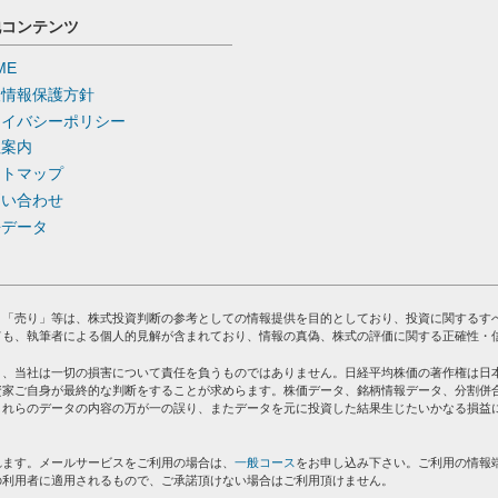
他コンテンツ
ME
人情報保護方針
ライバシーポリシー
社案内
イトマップ
問い合わせ
去データ
」「売り」等は、株式投資判断の参考としての情報提供を目的としており、投資に関するす
ても、執筆者による個人的見解が含まれており、情報の真偽、株式の評価に関する正確性・
り、当社は一切の損害について責任を負うものではありません。日経平均株価の著作権は日
資家ご自身が最終的な判断をすることが求めらます。株価データ、銘柄情報データ、分割併
これらのデータの内容の万が一の誤り、またデータを元に投資した結果生じたいかなる損益
れます。メールサービスをご利用の場合は、
一般コース
をお申し込み下さい。ご利用の情報
の利用者に適用されるもので、ご承諾頂けない場合はご利用頂けません。