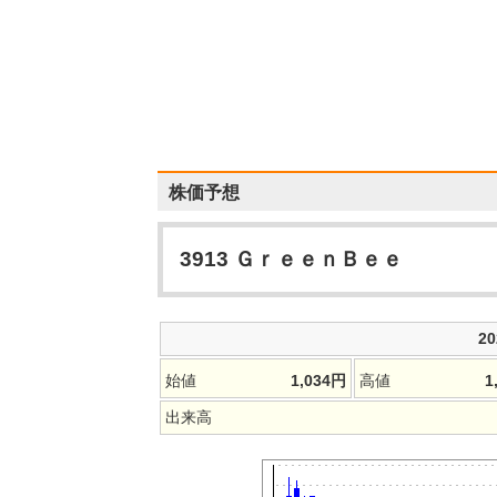
株価予想
3913
ＧｒｅｅｎＢｅｅ
2
始値
1,034
円
高値
1
出来高