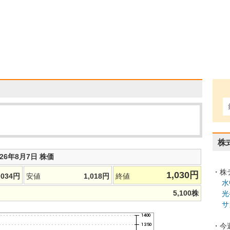
株
026年8月7日 株価
・株
1,030
円
,034
円
安値
1,018
円
終値
水
5,100
株
光
サ
・今