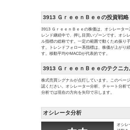
3913 ＧｒｅｅｎＢｅｅの投資戦略
3913 ＧｒｅｅｎＢｅｅの株価は、オシレー
レンド継続中で、押し目買いゾーンです。オシ
ル指標の総称です。一定の範囲で動くため振り子
す。トレンドフォロー系指標は、株価が上がり
す。移動平均やMACDが代表的です。
3913 ＧｒｅｅｎＢｅｅのテクニ
株式売買シグナルが点灯しています。このペー
認ください。オシレーター分析、チャート分析
分析では現在の方向を矢印で示します。
オシレータ分析
オシレ