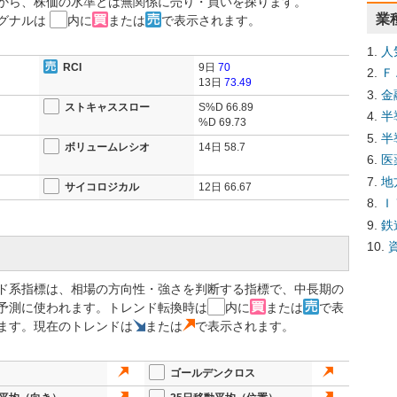
から、株価の水準とは無関係に売り・買いを探ります。
業
グナルは
内に
または
で表示されます。
人
RCI
9日
70
Ｆ
13日
73.49
金
ストキャススロー
S%D
66.89
半
%D
69.73
半
ボリュームレシオ
14日
58.7
医
地
サイコロジカル
12日
66.67
Ｉ
鉄
ド系指標は、相場の方向性・強さを判断する指標で、中長期の
予測に使われます。トレンド転換時は
内に
または
で表
ます。現在のトレンドは
または
で表示されます。
ゴールデンクロス