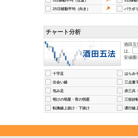
5日移動平均（位置）
5日移
25日移動平均（向き）
パラボ
チャート分析
酒田五
は、
安値圏
十字足
はらみ
出会い線
三点童
包み足
赤三兵
明けの明星・宵の明星
三役好
転換線上抜け・下抜け
遅行線