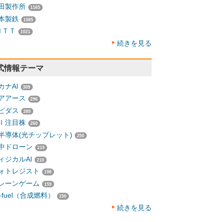
田製作所
1165
本製鉄
1085
ＮＴＴ
1021
続きを見る
式情報テーマ
カナAI
309
アアース
296
ピダス
289
Ｉ注目株
260
半導体(光チップレット)
250
中ドローン
219
ィジカルAI
210
ォトレジスト
198
レーンゲーム
159
-fuel（合成燃料）
150
続きを見る