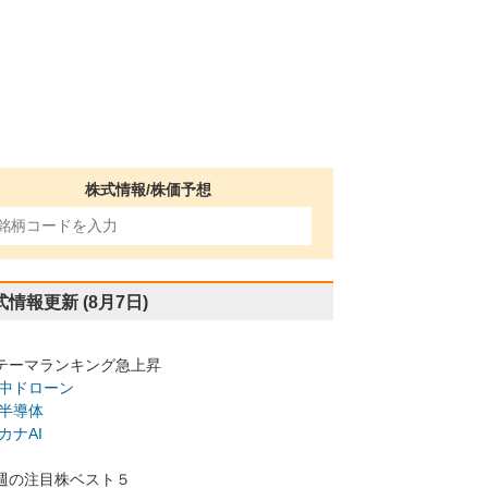
株式情報/株価予想
式情報更新
(8月7日)
テーマランキング急上昇
中ドローン
半導体
カナAI
週の注目株ベスト５