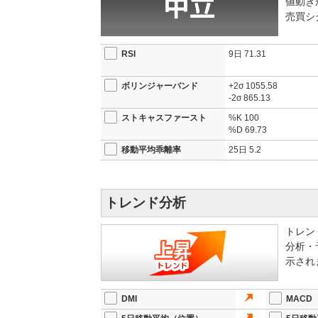
値動き
売買シ
RSI
9日
71.31
ボリンジャーバンド
+2σ
1055.58
-2σ
865.13
ストキャスファースト
%K
100
%D
69.73
移動平均乖離率
25日
5.2
トレンド分析
トレン
分析・
示され
DMI
MACD