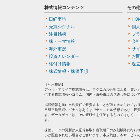
株式情報コンテンツ
その
日経平均
HO
売買シグナル
個
注目銘柄
プ
株テーマ情報
会
海外市況
サ
投資カレンダー
お
格付け情報
過
株式情報・株価予想
【利用規約】
アセットアライブ株式情報は、テクニカル分析による「買い
供する株式情報やコラム、国内・海外市場の見通し等につい
掲載情報を元に自己責任で投資することが強く求められてお
日経平均売買シグナルはあくまでテクニカル予想であり、投
す。データゲットは、その正確性を保証するものではなく、
す。
株価データの更新は東証等各取引所取引日の夕刻以降に行わ
いは配信されない場合がございます。本規約は、本サービス