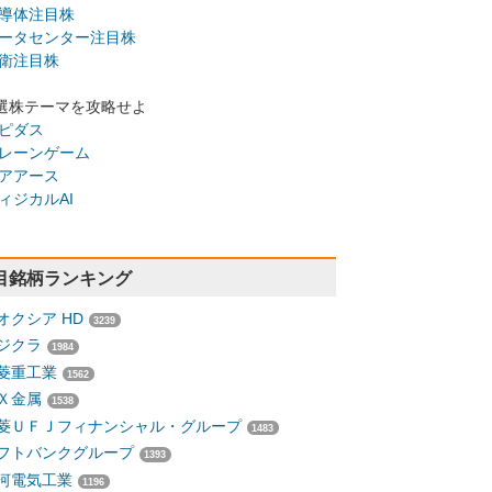
導体注目株
ータセンター注目株
衛注目株
選株テーマを攻略せよ
ピダス
レーンゲーム
アアース
ィジカルAI
目銘柄ランキング
オクシア HD
3239
ジクラ
1984
菱重工業
1562
Ｘ金属
1538
菱ＵＦＪフィナンシャル・グループ
1483
フトバンクグループ
1393
河電気工業
1196