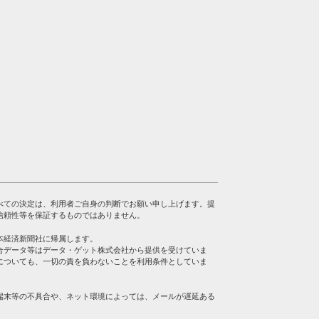
べての決定は、利用者ご自身の判断でお願い申し上げます。提
信頼性等を保証するものではありません。
本経済新聞社に帰属します。
合データ等はデータ・ゲット株式会社から提供を受けていま
についても、一切の責を負わないことを利用条件としていま
端末等の不具合や、ネット環境によっては、メールが遅延ある