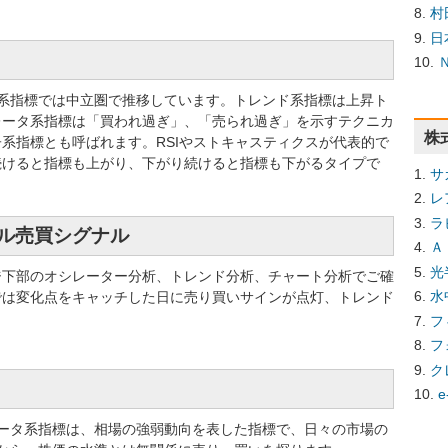
村
日
ター系指標では中立圏で推移しています。トレンド系指標は上昇ト
レータ系指標は「買われ過ぎ」、「売られ過ぎ」を示すテクニカ
株
系指標とも呼ばれます。RSIやストキャスティクスが代表的で
続けると指標も上がり、下がり続けると指標も下がるタイプで
サ
レ
ラ
カル売買シグナル
Ａ
光
ジ下部のオシレーター分析、トレンド分析、チャート分析でご確
水
では変化点をキャッチした日に売り買いサインが点灯、トレンド
フ
フ
ク
e
ータ系指標は、相場の強弱動向を表した指標で、日々の市場の