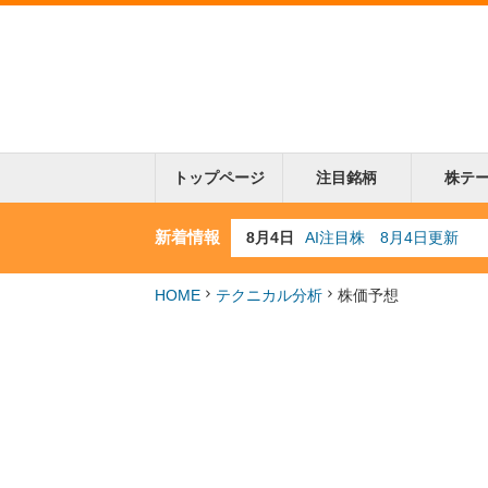
トップページ
注目銘柄
株テ
新着情報
8月3日
人気業種注目株 8月3日
8月2日
金融注目株 8月2日更新
7月29日
日経225シグナル点灯
HOME
テクニカル分析
株価予想
7月10日
半導体注目株 7月10日
8月4日
AI注目株 8月4日更新