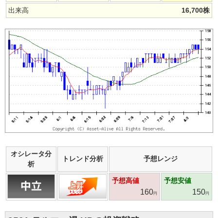
出来高
16,700
株
オシレータ分
トレンド分析
予想レンジ
析
予想高値
予想安値
160
150
円
円