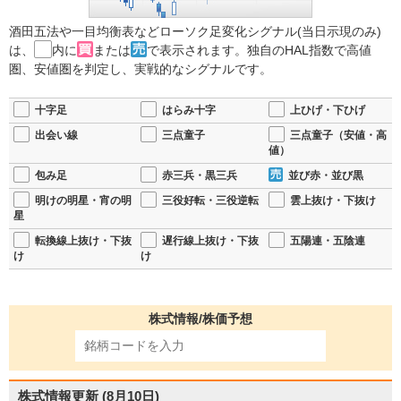
酒田五法や一目均衡表などローソク足変化シグナル(当日示現のみ)
は、
内に
または
で表示されます。独自のHAL指数で高値
圏、安値圏を判定し、実戦的なシグナルです。
十字足
はらみ十字
上ひげ・下ひげ
出会い線
三点童子
三点童子（安値・高
値）
包み足
赤三兵・黒三兵
並び赤・並び黒
明けの明星・宵の明
三役好転・三役逆転
雲上抜け・下抜け
星
転換線上抜け・下抜
遅行線上抜け・下抜
五陽連・五陰連
け
け
株式情報/株価予想
株式情報更新
(8月10日)