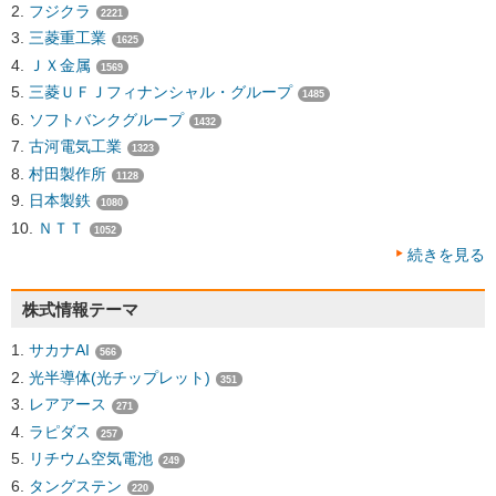
フジクラ
2221
三菱重工業
1625
ＪＸ金属
1569
三菱ＵＦＪフィナンシャル・グループ
1485
ソフトバンクグループ
1432
古河電気工業
1323
村田製作所
1128
日本製鉄
1080
ＮＴＴ
1052
続きを見る
株式情報テーマ
サカナAI
566
光半導体(光チップレット)
351
レアアース
271
ラピダス
257
リチウム空気電池
249
タングステン
220