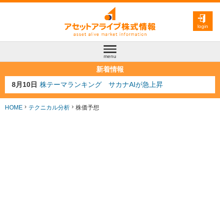
login
menu
新着情報
8月10日
株テーマランキング サカナAIが急上昇
8月9日
資源注目株 8月9日更新
8月4日
AI注目株 8月4日更新
8月3日
人気業種注目株 8月3日更新
HOME
テクニカル分析
株価予想
8月2日
金融注目株 8月2日更新