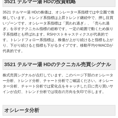
3521 テルマー湯 HDの投資戦略
3521 テルマー湯 HDの株価は、オシレーター系指標では中立圏で推
移しています。トレンド系指標は上昇トレンド継続中で、押し目買
いゾーンです。オシレータ系指標は「買われ過ぎ」、「売られ過
ぎ」を示すテクニカル指標の総称です。一定の範囲で動くため振り
子系指標とも呼ばれます。RSIやストキャスティクスが代表的で
す。トレンドフォロー系指標は、株価が上がり続けると指標も上が
り、下がり続けると指標も下がるタイプです。移動平均やMACDが
代表的です。
3521 テルマー湯 HDのテクニカル売買シグナル
株式売買シグナルが点灯しています。このページ下部のオシレータ
ー分析、トレンド分析、チャート分析でご確認ください。オシレー
ター分析、チャート分析では変化点をキャッチした日に売り買いサ
インが点灯、トレンド分析では現在の方向を矢印で示します。
オシレータ分析