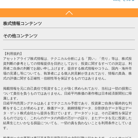
株式情報コンテンツ
日経平均
その他コンテンツ
売買シグナル
HOME
注目銘柄
個人情報保護方針
【利用規約】
株テーマ情報
アセットアライブ株式情報は、テクニカル分析による「買い」「売り」等は、株式投
プライバシーポリシー
海外市況
資判断の参考としての情報提供を目的としており、投資に関するすべての決定は、利
会社案内
用者ご自身の判断でお願い申し上げます。提供する株式情報やコラム、国内・海外市
投資カレンダー
場の見通し等についても、執筆者による個人的見解が含まれており、情報の真偽、株
サイトマップ
格付け情報
式の評価に関する正確性・信頼性等を保証するものではありません。
お問い合わせ
株式情報・株価予想
掲載情報を元に自己責任で投資することが強く求められており、当社は一切の損害に
過去データ
ついて責任を負うものではありません。日経平均株価の著作権は日本経済新聞社に帰
属します。
日経平均売買シグナルはあくまでテクニカル予想であり、投資家ご自身が最終的な判
断をすることが求めらます。株価データ、銘柄情報データ、分割併合データ等はデー
タ・ゲット株式会社から提供を受けています。データゲットは、その正確性を保証す
るものではなく、これらのデータの内容の万が一の誤り、またデータを元に投資した
結果生じたいかなる損益についても、一切の責を負わないことを利用条件としていま
す。
株価データの更新は東証等各取引所取引日の夕刻以降に行われます。メールサービス