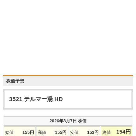
株価予想
3521
テルマー湯 HD
2026年8月7日 株価
154
円
始値
155
円
高値
155
円
安値
153
円
終値