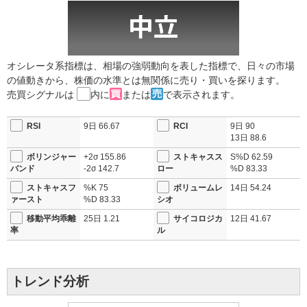
オシレータ系指標は、相場の強弱動向を表した指標で、日々の市場
の値動きから、株価の水準とは無関係に売り・買いを探ります。
売買シグナルは
内に
または
で表示されます。
RSI
9日
66.67
RCI
9日
90
13日
88.6
ボリンジャー
+2σ
155.86
ストキャスス
S%D
62.59
バンド
-2σ
142.7
ロー
%D
83.33
ストキャスフ
%K
75
ボリュームレ
14日
54.24
ァースト
%D
83.33
シオ
移動平均乖離
25日
1.21
サイコロジカ
12日
41.67
率
ル
トレンド分析