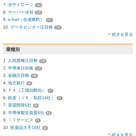
水中ドローン
210
サーバー冷却
199
e-fuel（合成燃料）
197
データセンター注目株
176
続きを見る
業種別
人気業種注目株
158
半導体注目株
139
金融注目株
106
地方銀行
98
ＦＡ（工場自動化）
73
鉄道（ＪＲ・私鉄14社）
71
資源開発5社
69
半導体製造装置6社
64
ＩＴサービス
61
医薬品大手10社
60
続きを見る