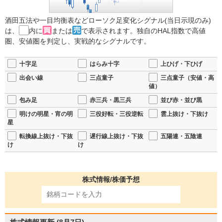
酒田五法や一目均衡表などローソク足変化シグナル(当日示現のみ)
は、
内に
または
で表示されます。独自のHAL指数で高値
圏、安値圏を判定し、実戦的なシグナルです。
十字足
はらみ十字
上ひげ・下ひげ
出会い線
三点童子
三点童子（安値・高
値）
包み足
赤三兵・黒三兵
並び赤・並び黒
明けの明星・宵の明
三役好転・三役逆転
雲上抜け・下抜け
星
転換線上抜け・下抜
遅行線上抜け・下抜
五陽連・五陰連
け
け
株式情報/株価予想