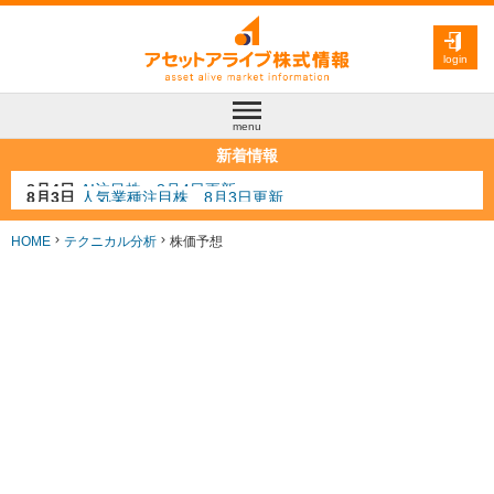
login
menu
新着情報
8月3日
人気業種注目株 8月3日更新
8月2日
金融注目株 8月2日更新
7月29日
日経225シグナル点灯
HOME
テクニカル分析
株価予想
7月10日
半導体注目株 7月10日更新
8月4日
AI注目株 8月4日更新