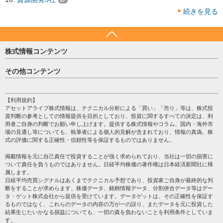
67
続きを見る
株式情報コンテンツ
日経平均
その他コンテンツ
売買シグナル
HOME
注目銘柄
個人情報保護方針
【利用規約】
株テーマ情報
アセットアライブ株式情報は、テクニカル分析による「買い」「売り」等は、株式投
プライバシーポリシー
海外市況
資判断の参考としての情報提供を目的としており、投資に関するすべての決定は、利
会社案内
用者ご自身の判断でお願い申し上げます。提供する株式情報やコラム、国内・海外市
投資カレンダー
場の見通し等についても、執筆者による個人的見解が含まれており、情報の真偽、株
サイトマップ
格付け情報
式の評価に関する正確性・信頼性等を保証するものではありません。
お問い合わせ
株式情報・株価予想
掲載情報を元に自己責任で投資することが強く求められており、当社は一切の損害に
過去データ
ついて責任を負うものではありません。日経平均株価の著作権は日本経済新聞社に帰
属します。
日経平均売買シグナルはあくまでテクニカル予想であり、投資家ご自身が最終的な判
断をすることが求めらます。株価データ、銘柄情報データ、分割併合データ等はデー
タ・ゲット株式会社から提供を受けています。データゲットは、その正確性を保証す
るものではなく、これらのデータの内容の万が一の誤り、またデータを元に投資した
結果生じたいかなる損益についても、一切の責を負わないことを利用条件としていま
す。