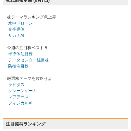
株式情報更新
(8月7日)
・株テーマランキング急上昇
水中ドローン
光半導体
サカナAI
・今週の注目株ベスト５
半導体注目株
データセンター注目株
防衛注目株
・厳選株テーマを攻略せよ
ラピダス
クレーンゲーム
レアアース
フィジカルAI
注目銘柄ランキング