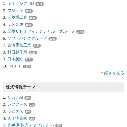
キオクシア HD
3271
フジクラ
1969
三菱重工業
1556
ＪＸ金属
1526
三菱ＵＦＪフィナンシャル・グループ
1488
ソフトバンクグループ
1396
古河電気工業
1193
村田製作所
1186
日本製鉄
1101
ＮＴＴ
1009
続きを見る
株式情報テーマ
サカナAI
350
レアアース
312
ラピダス
304
ＡＩ注目株
296
光半導体(光チップレット)
265