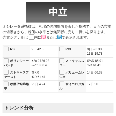
オシレータ系指標は、相場の強弱動向を表した指標で、日々の市場
の値動きから、株価の水準とは無関係に売り・買いを探ります。
売買シグナルは
内に
または
で表示されます。
RSI
9日
42.8
RCI
9日
-93.33
13日
19.78
ボリンジャー
+2σ
2726.23
ストキャスス
S%D
85.91
バンド
-2σ
1888.4
ロー
%D
61.41
ストキャスフ
%K
0
ボリュームレ
14日
66.38
ァースト
%D
61.41
シオ
移動平均乖離
25日
4.24
サイコロジカ
12日
50
率
ル
トレンド分析