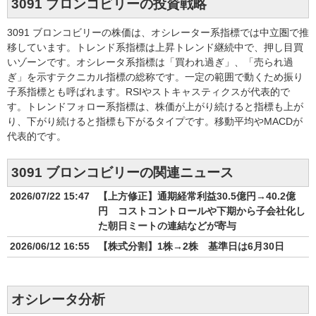
3091 ブロンコビリーの投資戦略
3091 ブロンコビリーの株価は、オシレーター系指標では中立圏で推
移しています。トレンド系指標は上昇トレンド継続中で、押し目買
いゾーンです。オシレータ系指標は「買われ過ぎ」、「売られ過
ぎ」を示すテクニカル指標の総称です。一定の範囲で動くため振り
子系指標とも呼ばれます。RSIやストキャスティクスが代表的で
す。トレンドフォロー系指標は、株価が上がり続けると指標も上が
り、下がり続けると指標も下がるタイプです。移動平均やMACDが
代表的です。
3091 ブロンコビリーの関連ニュース
2026/07/22 15:47
【上方修正】通期経常利益30.5億円→40.2億
円 コストコントロールや下期から子会社化し
た朝日ミートの連結などが寄与
2026/06/12 16:55
【株式分割】1株→2株 基準日は6月30日
オシレータ分析