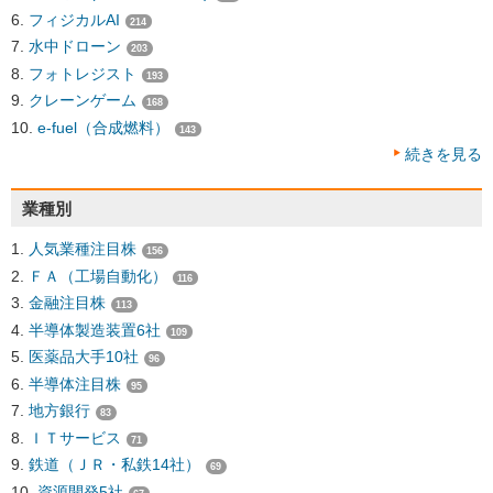
フィジカルAI
214
水中ドローン
203
フォトレジスト
193
クレーンゲーム
168
e-fuel（合成燃料）
143
続きを見る
業種別
人気業種注目株
156
ＦＡ（工場自動化）
116
金融注目株
113
半導体製造装置6社
109
医薬品大手10社
96
半導体注目株
95
地方銀行
83
ＩＴサービス
71
鉄道（ＪＲ・私鉄14社）
69
資源開発5社