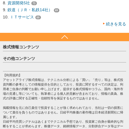
資源開発5社
73
鉄道（ＪＲ・私鉄14社）
69
ＩＴサービス
69
続きを見る
株式情報コンテンツ
日経平均
その他コンテンツ
売買シグナル
HOME
注目銘柄
個人情報保護方針
【利用規約】
株テーマ情報
アセットアライブ株式情報は、テクニカル分析による「買い」「売り」等は、株式投
プライバシーポリシー
海外市況
資判断の参考としての情報提供を目的としており、投資に関するすべての決定は、利
会社案内
用者ご自身の判断でお願い申し上げます。提供する株式情報やコラム、国内・海外市
投資カレンダー
場の見通し等についても、執筆者による個人的見解が含まれており、情報の真偽、株
サイトマップ
格付け情報
式の評価に関する正確性・信頼性等を保証するものではありません。
お問い合わせ
株式情報・株価予想
掲載情報を元に自己責任で投資することが強く求められており、当社は一切の損害に
過去データ
ついて責任を負うものではありません。日経平均株価の著作権は日本経済新聞社に帰
属します。
日経平均売買シグナルはあくまでテクニカル予想であり、投資家ご自身が最終的な判
断をすることが求めらます。株価データ、銘柄情報データ、分割併合データ等はデー