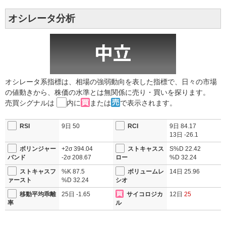
オシレータ分析
オシレータ系指標は、相場の強弱動向を表した指標で、日々の市場
の値動きから、株価の水準とは無関係に売り・買いを探ります。
売買シグナルは
内に
または
で表示されます。
RSI
9日
50
RCI
9日
84.17
13日
-26.1
ボリンジャー
+2σ
394.04
ストキャスス
S%D
22.42
バンド
-2σ
208.67
ロー
%D
32.24
ストキャスフ
%K
87.5
ボリュームレ
14日
25.96
ァースト
%D
32.24
シオ
移動平均乖離
25日
-1.65
サイコロジカ
12日
25
率
ル