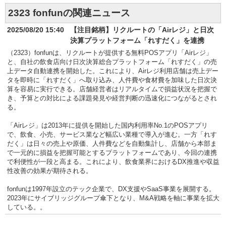
2323 fonfunの関連ニュース
2025/08/20 15:40
【注目銘柄】リクルートの「Airレジ」と日次
決算プラットフォーム「れすだく」を連携
（2323）fonfunは、リクルートが提供する無料POSアプリ「Airレジ」
と、自社の飲食店向け日次決算総合プラットフォーム「れすだく」の売
上データ自動連携を開始した。これにより、Airレジ利用店舗は売上デー
タを即時に「れすだく」へ取り込み、人件費や食材費を加味した日次決
算を容易に実行できる。店舗経営者はリアルタイムで損益状況を把握で
き、予算との対比による課題発見や経営判断の迅速化につながるとされ
る。
「Airレジ」は2013年に提供を開始した国内利用率No.1のPOSアプリ
で、飲食、小売、サービス業など幅広い業種で導入が進む。一方「れす
だく」は日々の売上や原価、人件費などを自動集計し、店舗から本部ま
で一元的に損益を把握可能とするプラットフォームであり、今回の連携
で利便性が一段と高まる。これにより、飲食業界におけるDX推進や収益
性改善の効果が期待される。
fonfunは1997年設立のテック企業で、DX支援やSaaS事業を展開する。
2023年にサイブリッジグループ傘下となり、M&A戦略を軸に事業を拡大
している。。