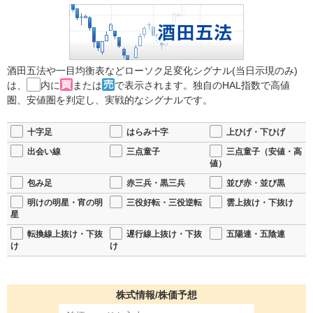
酒田五法や一目均衡表などローソク足変化シグナル(当日示現のみ)
は、
内に
または
で表示されます。独自のHAL指数で高値
圏、安値圏を判定し、実戦的なシグナルです。
十字足
はらみ十字
上ひげ・下ひげ
出会い線
三点童子
三点童子（安値・高
値）
包み足
赤三兵・黒三兵
並び赤・並び黒
明けの明星・宵の明
三役好転・三役逆転
雲上抜け・下抜け
星
転換線上抜け・下抜
遅行線上抜け・下抜
五陽連・五陰連
け
け
株式情報/株価予想