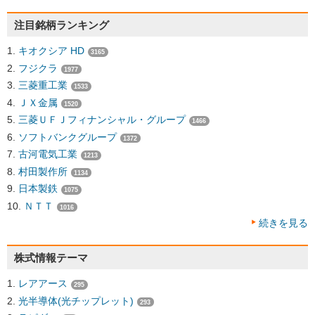
注目銘柄ランキング
キオクシア HD
3165
フジクラ
1977
三菱重工業
1533
ＪＸ金属
1520
三菱ＵＦＪフィナンシャル・グループ
1466
ソフトバンクグループ
1372
古河電気工業
1213
村田製作所
1134
日本製鉄
1075
ＮＴＴ
1016
続きを見る
株式情報テーマ
レアアース
295
光半導体(光チップレット)
293