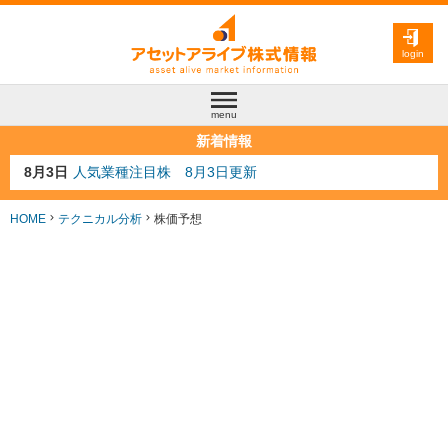
login
menu
新着情報
8月3日
人気業種注目株 8月3日更新
8月2日
金融注目株 8月2日更新
7月29日
日経225シグナル点灯
HOME
テクニカル分析
株価予想
7月10日
半導体注目株 7月10日更新
8月4日
AI注目株 8月4日更新