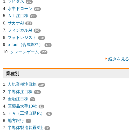
ラピダス
280
水中ドローン
239
ＡＩ注目株
219
サカナAI
219
フィジカルAI
205
フォトレジスト
199
e-fuel（合成燃料）
178
クレーンゲーム
157
続きを見る
業種別
人気業種注目株
129
半導体注目株
104
金融注目株
95
医薬品大手10社
92
ＦＡ（工場自動化）
91
地方銀行
91
半導体製造装置6社
82