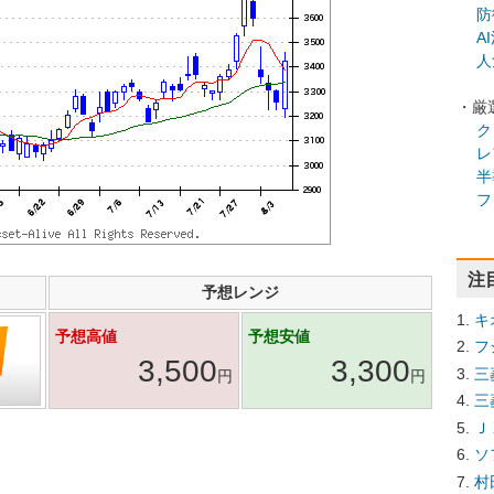
防
A
人
・厳
ク
レ
半
フ
注
予想レンジ
キ
予想高値
予想安値
フ
3,500
3,300
三
円
円
三
Ｊ
ソ
村