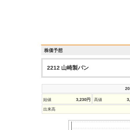
株価予想
2212
山崎製パン
2
始値
3,230
円
高値
3
出来高