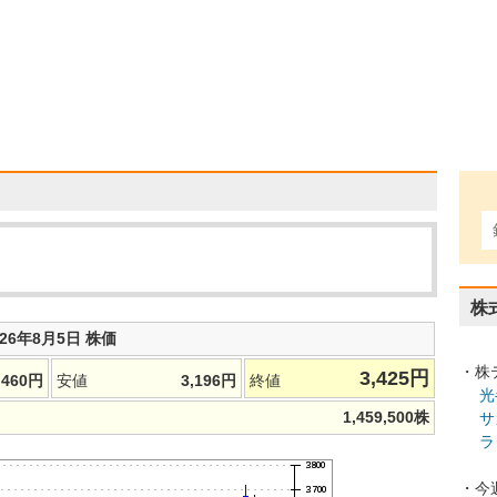
株
026年8月5日 株価
・株
3,425
円
,460
円
安値
3,196
円
終値
光
1,459,500
株
サ
ラ
・今