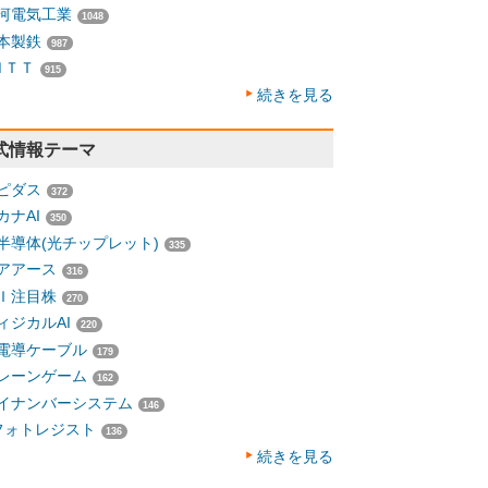
河電気工業
1048
本製鉄
987
ＮＴＴ
915
続きを見る
式情報テーマ
ピダス
372
カナAI
350
半導体(光チップレット)
335
アアース
316
Ｉ注目株
270
ィジカルAI
220
電導ケーブル
179
レーンゲーム
162
イナンバーシステム
146
フォトレジスト
136
続きを見る