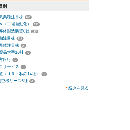
種別
気業種注目株
208
Ａ（工場自動化）
138
導体製造装置6社
135
融注目株
121
導体注目株
86
薬品大手10社
72
方銀行
67
Ｔサービス
61
道（ＪＲ・私鉄14社）
57
航空機リース6社
51
続きを見る