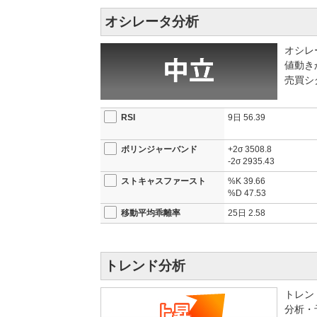
オシレータ分析
オシレ
値動き
売買シ
RSI
9日
56.39
ボリンジャーバンド
+2σ
3508.8
-2σ
2935.43
ストキャスファースト
%K
39.66
%D
47.53
移動平均乖離率
25日
2.58
トレンド分析
トレン
分析・