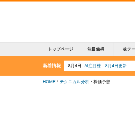
トップページ
注目銘柄
株テ
新着情報
8月3日
人気業種注目株 8月3日
8月2日
金融注目株 8月2日更新
7月29日
日経225シグナル点灯
HOME
テクニカル分析
株価予想
7月10日
半導体注目株 7月10日
8月4日
AI注目株 8月4日更新