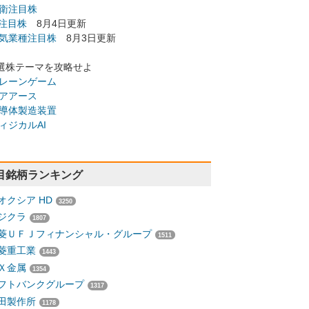
衛注目株
I注目株
8月4日更新
気業種注目株
8月3日更新
選株テーマを攻略せよ
レーンゲーム
アアース
導体製造装置
ィジカルAI
目銘柄ランキング
オクシア HD
3250
ジクラ
1807
菱ＵＦＪフィナンシャル・グループ
1511
菱重工業
1443
Ｘ金属
1354
フトバンクグループ
1317
田製作所
1178