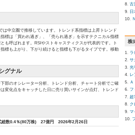
古
日
指標では中立圏で推移しています。トレンド系指標は上昇トレンド
系指標は「買われ過ぎ」、「売られ過ぎ」を示すテクニカル指標
株
とも呼ばれます。RSIやストキャスティクスが代表的です。ト
と指標も上がり、下がり続けると指標も下がるタイプです。移動
ラ
サ
光
買シグナル
レ
Ａ
ジ下部のオシレーター分析、トレンド分析、チャート分析でご確
フ
では変化点をキャッチした日に売り買いサインが点灯、トレンド
超
ク
マ
0.4％(80万株) 27億円 2026年2月26日