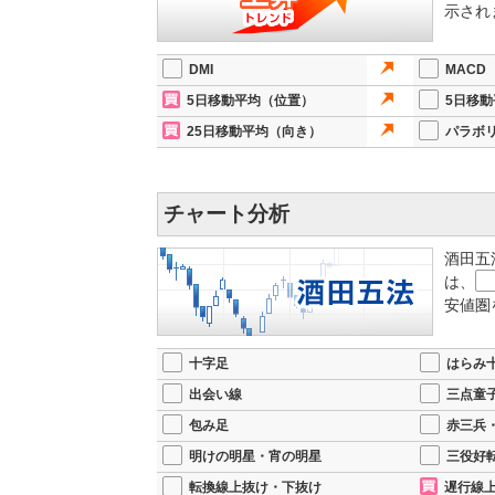
示され
DMI
MACD
5日移動平均（位置）
5日移
25日移動平均（向き）
パラボ
チャート分析
酒田五
は、
安値圏
十字足
はらみ
出会い線
三点童
包み足
赤三兵
明けの明星・宵の明星
三役好
転換線上抜け・下抜け
遅行線