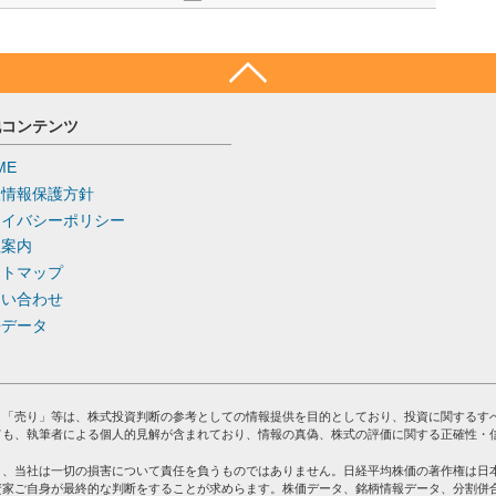
他コンテンツ
ME
人情報保護方針
ライバシーポリシー
社案内
イトマップ
問い合わせ
去データ
」「売り」等は、株式投資判断の参考としての情報提供を目的としており、投資に関するす
ても、執筆者による個人的見解が含まれており、情報の真偽、株式の評価に関する正確性・
り、当社は一切の損害について責任を負うものではありません。日経平均株価の著作権は日
資家ご自身が最終的な判断をすることが求めらます。株価データ、銘柄情報データ、分割併