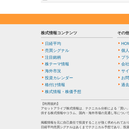
株式情報コンテンツ
その
日経平均
HO
売買シグナル
個
注目銘柄
プ
株テーマ情報
会
海外市況
サ
投資カレンダー
お
格付け情報
過
株式情報・株価予想
【利用規約】
アセットアライブ株式情報は、テクニカル分析による「買い
供する株式情報やコラム、国内・海外市場の見通し等につい
掲載情報を元に自己責任で投資することが強く求められてお
日経平均売買シグナルはあくまでテクニカル予想であり、投