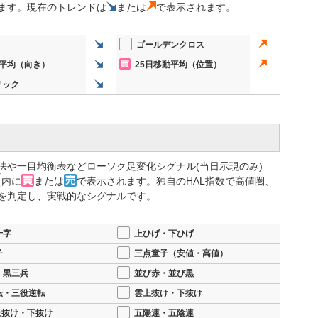
ます。現在のトレンドは
または
で表示されます。
ゴールデンクロス
動平均（向き）
25日移動平均（位置）
リック
法や一目均衡表などローソク足変化シグナル(当日示現のみ)
内に
または
で表示されます。独自のHAL指数で高値圏、
を判定し、実戦的なシグナルです。
十字
上ひげ・下ひげ
子
三点童子（安値・高値）
・黒三兵
並び赤・並び黒
転・三役逆転
雲上抜け・下抜け
上抜け・下抜け
五陽連・五陰連