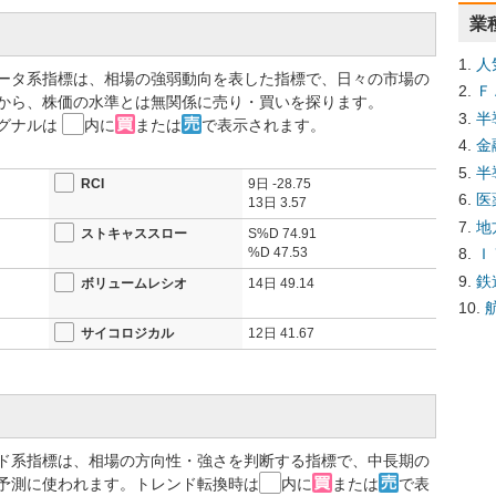
業
人
ータ系指標は、相場の強弱動向を表した指標で、日々の市場の
Ｆ
から、株価の水準とは無関係に売り・買いを探ります。
半
グナルは
内に
または
で表示されます。
金
半
RCI
9日
-28.75
医
13日
3.57
地
ストキャススロー
S%D
74.91
%D
47.53
Ｉ
鉄
ボリュームレシオ
14日
49.14
サイコロジカル
12日
41.67
ド系指標は、相場の方向性・強さを判断する指標で、中長期の
予測に使われます。トレンド転換時は
内に
または
で表