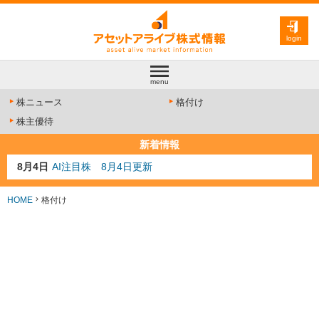
login
menu
株ニュース
格付け
株主優待
新着情報
8月4日
AI注目株 8月4日更新
8月3日
人気業種注目株 8月3日更新
8月2日
金融注目株 8月2日更新
HOME
格付け
7月29日
日経225シグナル点灯
7月10日
半導体注目株 7月10日更新