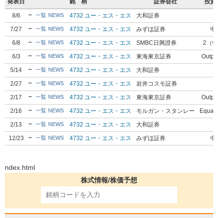
発表日
銘 柄
証券会社
投資
8/6
4732 ユー・エス・エス
大和証券
2
一覧
NEWS
7/27
4732 ユー・エス・エス
みずほ証券
中
一覧
NEWS
6/8
4732 ユー・エス・エス
SMBC日興證券
2（
一覧
NEWS
6/3
4732 ユー・エス・エス
東海東京証券
Outpe
一覧
NEWS
5/14
4732 ユー・エス・エス
大和証券
2
一覧
NEWS
2/27
4732 ユー・エス・エス
岩井コスモ証券
A
一覧
NEWS
2/17
4732 ユー・エス・エス
東海東京証券
Outpe
一覧
NEWS
2/16
4732 ユー・エス・エス
モルガン・スタンレー
Equalw
一覧
NEWS
2/13
4732 ユー・エス・エス
大和証券
2
一覧
NEWS
12/23
4732 ユー・エス・エス
みずほ証券
中
一覧
NEWS
ndex.html
株式情報/株価予想