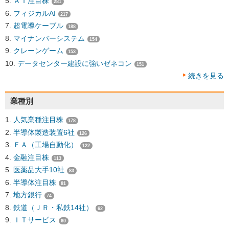
ＡＩ注目株
281
フィジカルAI
217
超電導ケーブル
188
マイナンバーシステム
154
クレーンゲーム
153
データセンター建設に強いゼネコン
151
続きを見る
業種別
人気業種注目株
178
半導体製造装置6社
126
ＦＡ（工場自動化）
122
金融注目株
113
医薬品大手10社
83
半導体注目株
81
地方銀行
74
鉄道（ＪＲ・私鉄14社）
62
ＩＴサービス
60