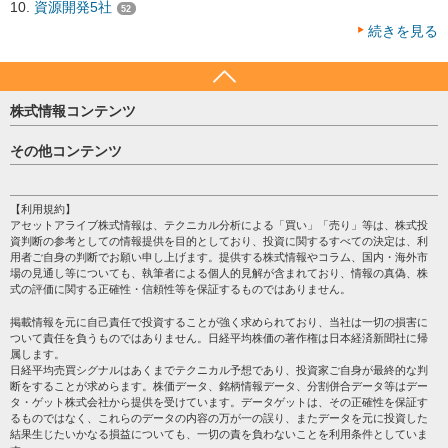
資源開発5社
52
続きを見る
株式情報コンテンツ
日経平均
その他コンテンツ
売買シグナル
HOME
注目銘柄
個人情報保護方針
【利用規約】
株テーマ情報
アセットアライブ株式情報は、テクニカル分析による「買い」「売り」等は、株式投
プライバシーポリシー
海外市況
資判断の参考としての情報提供を目的としており、投資に関するすべての決定は、利
会社案内
用者ご自身の判断でお願い申し上げます。提供する株式情報やコラム、国内・海外市
投資カレンダー
場の見通し等についても、執筆者による個人的見解が含まれており、情報の真偽、株
サイトマップ
格付け情報
式の評価に関する正確性・信頼性等を保証するものではありません。
お問い合わせ
株式情報・株価予想
掲載情報を元に自己責任で投資することが強く求められており、当社は一切の損害に
過去データ
ついて責任を負うものではありません。日経平均株価の著作権は日本経済新聞社に帰
属します。
日経平均売買シグナルはあくまでテクニカル予想であり、投資家ご自身が最終的な判
断をすることが求めらます。株価データ、銘柄情報データ、分割併合データ等はデー
タ・ゲット株式会社から提供を受けています。データゲットは、その正確性を保証す
るものではなく、これらのデータの内容の万が一の誤り、またデータを元に投資した
結果生じたいかなる損益についても、一切の責を負わないことを利用条件としていま