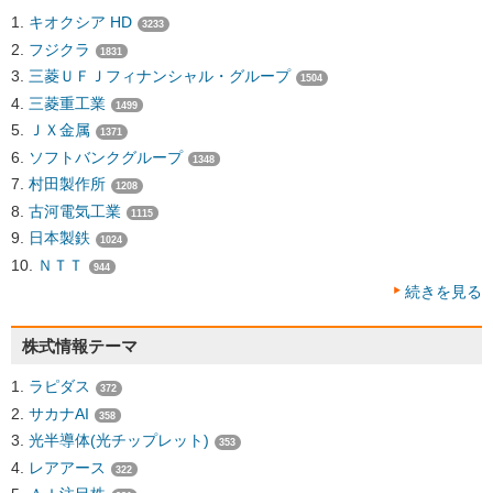
キオクシア HD
3233
フジクラ
1831
三菱ＵＦＪフィナンシャル・グループ
1504
三菱重工業
1499
ＪＸ金属
1371
ソフトバンクグループ
1348
村田製作所
1208
古河電気工業
1115
日本製鉄
1024
ＮＴＴ
944
続きを見る
株式情報テーマ
ラピダス
372
サカナAI
358
光半導体(光チップレット)
353
レアアース
322