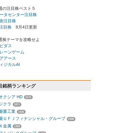
週の注目株ベスト５
ータセンター注目株
衛注目株
I注目株
8月4日更新
選株テーマを攻略せよ
ピダス
レーンゲーム
アアース
ィジカルAI
目銘柄ランキング
オクシア HD
3275
ジクラ
1871
菱重工業
1536
菱ＵＦＪフィナンシャル・グループ
1508
Ｘ金属
1399