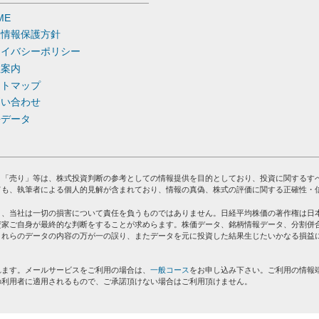
ME
人情報保護方針
ライバシーポリシー
社案内
イトマップ
問い合わせ
去データ
」「売り」等は、株式投資判断の参考としての情報提供を目的としており、投資に関するす
ても、執筆者による個人的見解が含まれており、情報の真偽、株式の評価に関する正確性・
り、当社は一切の損害について責任を負うものではありません。日経平均株価の著作権は日
資家ご自身が最終的な判断をすることが求めらます。株価データ、銘柄情報データ、分割併
これらのデータの内容の万が一の誤り、またデータを元に投資した結果生じたいかなる損益
れます。メールサービスをご利用の場合は、
一般コース
をお申し込み下さい。ご利用の情報
の利用者に適用されるもので、ご承諾頂けない場合はご利用頂けません。