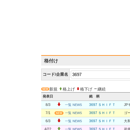
格付け
コード/企業名
新規
格上げ
格下げ
継続
発表日
銘 柄
8/3
3697 ＳＨＩＦＴ
JP
一覧
NEWS
7/1
3697 ＳＨＩＦＴ
ゴ
一覧
NEWS
6/3
3697 ＳＨＩＦＴ
大
一覧
NEWS
4/22
3697 ＳＨＩＦＴ
岩
一覧
NEWS