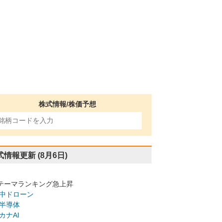
株式情報/株価予想
式情報更新
(8月6日)
テーマランキング急上昇
中ドローン
半導体
カナAI