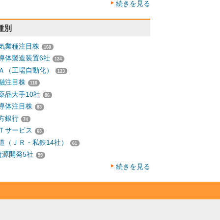
続きを見る
種別
気業種注目株
160
導体製造装置6社
124
Ａ（工場自動化）
123
融注目株
110
薬品大手10社
86
導体注目株
83
方銀行
74
Ｔサービス
63
道（ＪＲ・私鉄14社）
61
資源開発5社
59
続きを見る