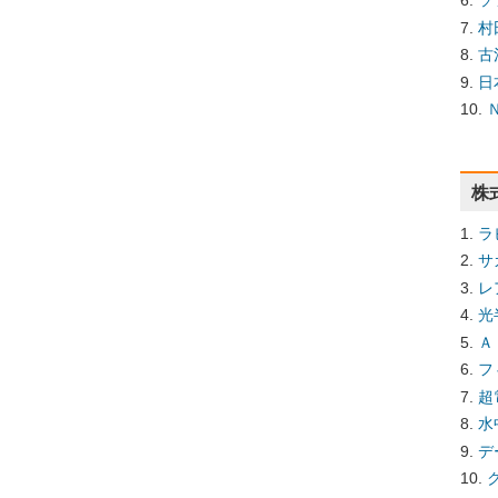
ソ
村
古
日
株
ラ
サ
レ
光
Ａ
フ
超
水
デ