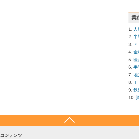
業
人
半
Ｆ
金
医
半
地
Ｉ
鉄
他コンテンツ