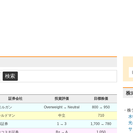
株
証券会社
投資評価
目標株価
モルガン
Overweight → Neutral
800 → 950
・株
ールドマン
中立
710
水
光
和証券
1 → 3
1,700 → 780
サ
井コスモ証券
B+ → A
1,050