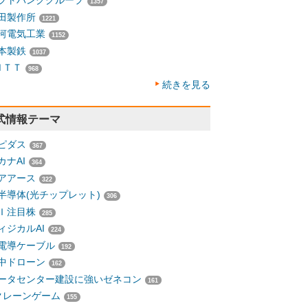
フトバンクグループ
1357
田製作所
1221
河電気工業
1152
本製鉄
1037
ＮＴＴ
968
続きを見る
式情報テーマ
ピダス
367
カナAI
364
アアース
322
半導体(光チップレット)
306
Ｉ注目株
285
ィジカルAI
224
電導ケーブル
192
中ドローン
162
ータセンター建設に強いゼネコン
161
クレーンゲーム
155