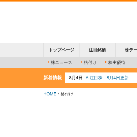
トップページ
注目銘柄
株テ
株ニュース
格付け
株主優待
新着情報
8月4日
AI注目株 8月4日更新
8月3日
人気業種注目株 8月3日
8月2日
金融注目株 8月2日更新
HOME
格付け
7月29日
日経225シグナル点灯
7月10日
半導体注目株 7月10日