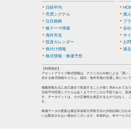
日経平均
HO
売買シグナル
個
注目銘柄
プ
株テーマ情報
会
海外市況
サ
投資カレンダー
お
格付け情報
過
株式情報・株価予想
【利用規約】
アセットアライブ株式情報は、テクニカル分析による「買い
供する株式情報やコラム、国内・海外市場の見通し等につい
掲載情報を元に自己責任で投資することが強く求められてお
日経平均売買シグナルはあくまでテクニカル予想であり、投
す。データゲットは、その正確性を保証するものではなく、
す。
株価データの更新は東証等各取引所取引日の夕刻以降に行わ
いは配信されない場合がございます。本規約は、本サービス