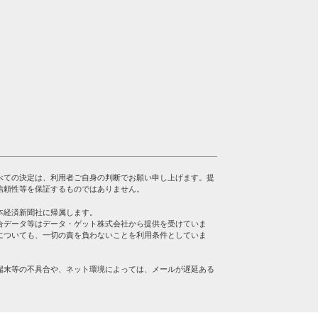
べての決定は、利用者ご自身の判断でお願い申し上げます。提
信頼性等を保証するものではありません。
本経済新聞社に帰属します。
合データ等はデータ・ゲット株式会社から提供を受けていま
についても、一切の責を負わないことを利用条件としていま
端末等の不具合や、ネット環境によっては、メールが遅延ある