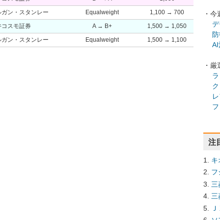
ルガン・スタンレー
Equalweight
1,100 → 700
・今
デ
井コスモ証券
A → B+
1,500 → 1,050
防
ルガン・スタンレー
Equalweight
1,500 → 1,100
A
・厳
ラ
ク
レ
フ
注
キ
フ
三
三
Ｊ