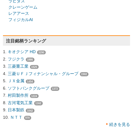
ラピダス
クレーンゲーム
レアアース
フィジカルAI
注目銘柄ランキング
キオクシア HD
3290
フジクラ
1886
三菱重工業
1525
三菱ＵＦＪフィナンシャル・グループ
1502
ＪＸ金属
1454
ソフトバンクグループ
1372
村田製作所
1224
古河電気工業
1162
日本製鉄
1042
ＮＴＴ
970
続きを見る