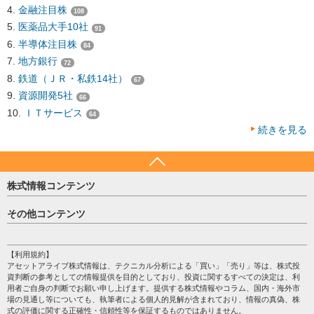
金融注目株
108
医薬品大手10社
91
半導体注目株
84
地方銀行
72
鉄道（ＪＲ・私鉄14社）
67
資源開発5社
66
ＩＴサービス
64
続きを見る
株式情報コンテンツ
日経平均
その他コンテンツ
売買シグナル
HOME
注目銘柄
個人情報保護方針
【利用規約】
株テーマ情報
アセットアライブ株式情報は、テクニカル分析による「買い」「売り」等は、株式投
プライバシーポリシー
海外市況
資判断の参考としての情報提供を目的としており、投資に関するすべての決定は、利
会社案内
用者ご自身の判断でお願い申し上げます。提供する株式情報やコラム、国内・海外市
投資カレンダー
場の見通し等についても、執筆者による個人的見解が含まれており、情報の真偽、株
サイトマップ
格付け情報
式の評価に関する正確性・信頼性等を保証するものではありません。