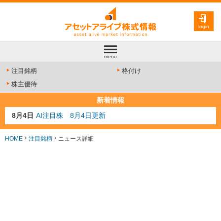
login
menu
注目銘柄
格付け
株主優待
新着情報
8月4日
AI注目株 8月4日更新
8月3日
人気業種注目株 8月3日更新
8月2日
金融注目株 8月2日更新
HOME
注目銘柄
ニュース詳細
7月29日
日経225シグナル点灯
7月10日
半導体注目株 7月10日更新