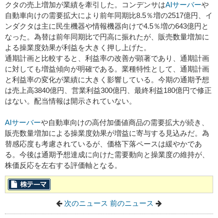
クタの売上増加が業績を牽引した。コンデンサは
AI
サーバー
や
自動車向けの需要拡大により前年同期比8.5％増の2517億円、イ
ンダクタは主に民生機器や情報機器向けで4.5％増の643億円と
なった。為替は前年同期比で円高に振れたが、販売数量増加に
よる操業度効果が利益を大きく押し上げた。
通期計画と比較すると、利益率の改善が顕著であり、通期計画
に対しても増益傾向が明確である。業種特性として、通期計画
と利益率の変化が業績に大きく影響している。今期の通期予想
は売上高3840億円、営業利益300億円、最終利益180億円で修正
はない。配当情報は開示されていない。
AI
サーバー
や自動車向けの高付加価値商品の需要拡大が続き、
販売数量増加による操業度効果が増益に寄与する見込みだ。為
替感応度も考慮されているが、価格下落ペースは緩やかであ
る。今後は通期予想達成に向けた需要動向と操業度の維持が、
株価反応を左右する評価軸となる。
次のニュース
前のニュース