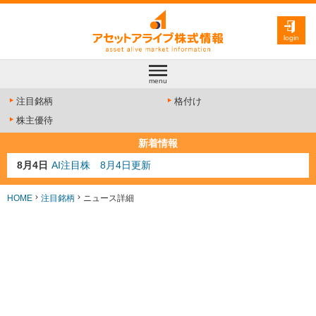
login
menu
注目銘柄
格付け
株主優待
新着情報
8月4日
AI注目株 8月4日更新
8月3日
人気業種注目株 8月3日更新
8月2日
金融注目株 8月2日更新
HOME
注目銘柄
ニュース詳細
7月29日
日経225シグナル点灯
7月10日
半導体注目株 7月10日更新