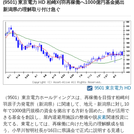
(9501) 東京電力 HD 柏崎刈羽再稼働へ1000億円基金拠出
新潟県の理解取り付け急ぐ
9501 東京電力 HD
（9501）東京電力ホールディングスは、再稼働を目指す柏崎刈
羽原子力発電所（新潟県）に関連して、地元・新潟県に対し10
年で1000億円規模の資金を拠出する方針を固めた。県が活用で
きる基金を創設し、屋内退避用施設の整備や脱
炭素
関連投資に
充てる。東電としては、再稼働に向けた地元の理解醸成を狙
う。小早川智明社長が16日に県議会で正式に説明する見通し