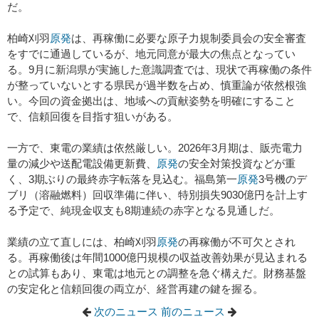
だ。
柏崎刈羽
原発
は、再稼働に必要な原子力規制委員会の安全審査
をすでに通過しているが、地元同意が最大の焦点となってい
る。9月に新潟県が実施した意識調査では、現状で再稼働の条件
が整っていないとする県民が過半数を占め、慎重論が依然根強
い。今回の資金拠出は、地域への貢献姿勢を明確にすること
で、信頼回復を目指す狙いがある。
一方で、東電の業績は依然厳しい。2026年3月期は、販売電力
量の減少や送配電設備更新費、
原発
の安全対策投資などが重
く、3期ぶりの最終赤字転落を見込む。福島第一
原発
3号機のデ
ブリ（溶融燃料）回収準備に伴い、特別損失9030億円を計上す
る予定で、純現金収支も8期連続の赤字となる見通しだ。
業績の立て直しには、柏崎刈羽
原発
の再稼働が不可欠とされ
る。再稼働後は年間1000億円規模の収益改善効果が見込まれる
との試算もあり、東電は地元との調整を急ぐ構えだ。財務基盤
の安定化と信頼回復の両立が、経営再建の鍵を握る。
次のニュース
前のニュース