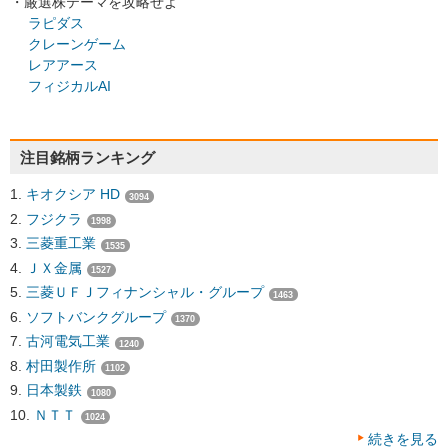
・厳選株テーマを攻略せよ
ラピダス
クレーンゲーム
レアアース
フィジカルAI
注目銘柄ランキング
キオクシア HD
3094
フジクラ
1998
三菱重工業
1535
ＪＸ金属
1527
三菱ＵＦＪフィナンシャル・グループ
1463
ソフトバンクグループ
1370
古河電気工業
1240
村田製作所
1102
日本製鉄
1080
ＮＴＴ
1024
続きを見る