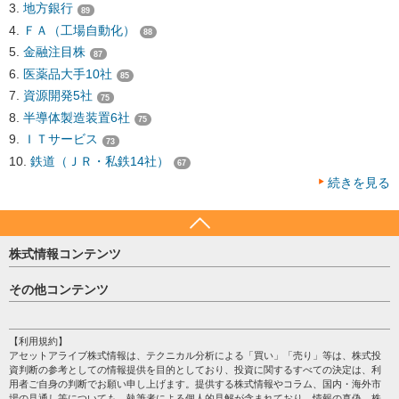
地方銀行
89
ＦＡ（工場自動化）
88
金融注目株
87
医薬品大手10社
85
資源開発5社
75
半導体製造装置6社
75
ＩＴサービス
73
鉄道（ＪＲ・私鉄14社）
67
続きを見る
株式情報コンテンツ
日経平均
その他コンテンツ
売買シグナル
HOME
注目銘柄
個人情報保護方針
【利用規約】
株テーマ情報
アセットアライブ株式情報は、テクニカル分析による「買い」「売り」等は、株式投
プライバシーポリシー
海外市況
資判断の参考としての情報提供を目的としており、投資に関するすべての決定は、利
会社案内
用者ご自身の判断でお願い申し上げます。提供する株式情報やコラム、国内・海外市
投資カレンダー
場の見通し等についても、執筆者による個人的見解が含まれており、情報の真偽、株