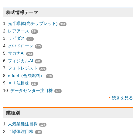
株式情報テーマ
光半導体(光チップレット)
300
レアアース
284
ラピダス
279
水中ドローン
255
サカナAI
213
フィジカルAI
201
フォトレジスト
200
e-fuel（合成燃料）
188
ＡＩ注目株
187
データセンター注目株
178
続きを見る
業種別
人気業種注目株
129
半導体注目株
119