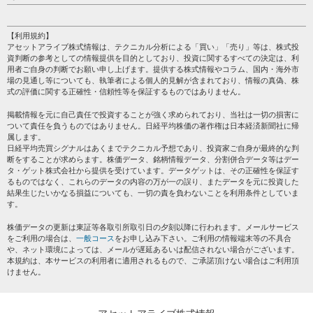
売買シグナル
HOME
注目銘柄
個人情報保護方針
【利用規約】
株テーマ情報
アセットアライブ株式情報は、テクニカル分析による「買い」「売り」等は、株式投
プライバシーポリシー
海外市況
資判断の参考としての情報提供を目的としており、投資に関するすべての決定は、利
会社案内
用者ご自身の判断でお願い申し上げます。提供する株式情報やコラム、国内・海外市
投資カレンダー
場の見通し等についても、執筆者による個人的見解が含まれており、情報の真偽、株
サイトマップ
格付け情報
式の評価に関する正確性・信頼性等を保証するものではありません。
お問い合わせ
株式情報・株価予想
掲載情報を元に自己責任で投資することが強く求められており、当社は一切の損害に
過去データ
ついて責任を負うものではありません。日経平均株価の著作権は日本経済新聞社に帰
属します。
日経平均売買シグナルはあくまでテクニカル予想であり、投資家ご自身が最終的な判
断をすることが求めらます。株価データ、銘柄情報データ、分割併合データ等はデー
タ・ゲット株式会社から提供を受けています。データゲットは、その正確性を保証す
るものではなく、これらのデータの内容の万が一の誤り、またデータを元に投資した
結果生じたいかなる損益についても、一切の責を負わないことを利用条件としていま
す。
株価データの更新は東証等各取引所取引日の夕刻以降に行われます。メールサービス
をご利用の場合は、
一般コース
をお申し込み下さい。ご利用の情報端末等の不具合
や、ネット環境によっては、メールが遅延あるいは配信されない場合がございます。
本規約は、本サービスの利用者に適用されるもので、ご承諾頂けない場合はご利用頂
けません。