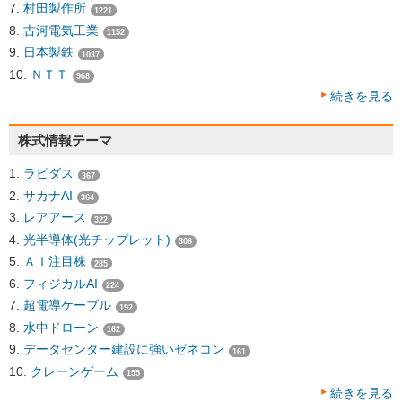
村田製作所
1221
古河電気工業
1152
日本製鉄
1037
ＮＴＴ
968
続きを見る
株式情報テーマ
ラピダス
367
サカナAI
364
レアアース
322
光半導体(光チップレット)
306
ＡＩ注目株
285
フィジカルAI
224
超電導ケーブル
192
水中ドローン
162
データセンター建設に強いゼネコン
161
クレーンゲーム
155
続きを見る