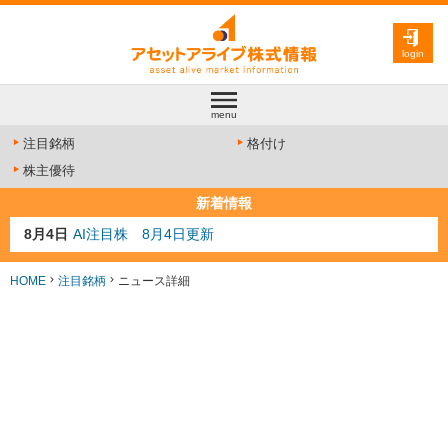
login
menu
注目銘柄
格付け
株主優待
新着情報
8月4日
AI注目株 8月4日更新
8月3日
人気業種注目株 8月3日更新
8月2日
金融注目株 8月2日更新
HOME
注目銘柄
ニュース詳細
7月29日
日経225シグナル点灯
7月10日
半導体注目株 7月10日更新