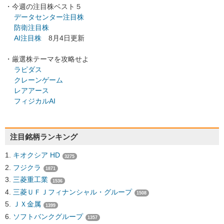
・今週の注目株ベスト５
データセンター注目株
防衛注目株
AI注目株
8月4日更新
・厳選株テーマを攻略せよ
ラピダス
クレーンゲーム
レアアース
フィジカルAI
注目銘柄ランキング
キオクシア HD
3275
フジクラ
1871
三菱重工業
1536
三菱ＵＦＪフィナンシャル・グループ
1508
ＪＸ金属
1399
ソフトバンクグループ
1357