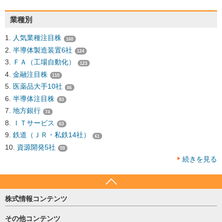
業種別
人気業種注目株
160
半導体製造装置6社
124
ＦＡ（工場自動化）
123
金融注目株
110
医薬品大手10社
86
半導体注目株
83
地方銀行
74
ＩＴサービス
63
鉄道（ＪＲ・私鉄14社）
61
資源開発5社
59
続きを見る
株式情報コンテンツ
日経平均
その他コンテンツ