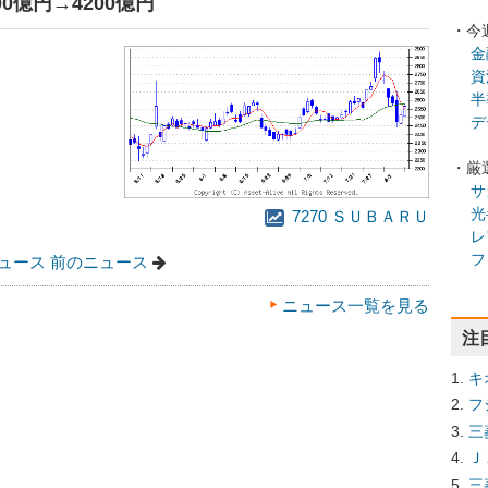
00億円→4200億円
・今
金
資
半
デ
・厳
サ
光
7270 ＳＵＢＡＲＵ
レ
フ
ュース
前のニュース
ニュース一覧を見る
注
キ
フ
三
Ｊ
三