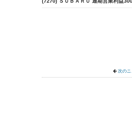
(7270) ＳＵＢＡＲＵ 通期営業利益30
次のニ