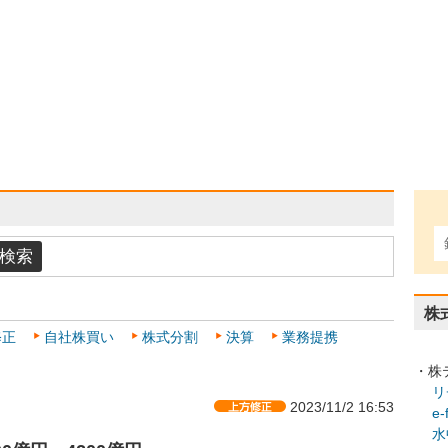
株
修正
自社株買い
株式分割
決算
業務提携
・株
リ
2023/11/2 16:53
e
水