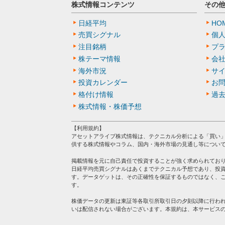
株式情報コンテンツ
その
日経平均
HO
売買シグナル
個
注目銘柄
プ
株テーマ情報
会
海外市況
サ
投資カレンダー
お
格付け情報
過
株式情報・株価予想
【利用規約】
アセットアライブ株式情報は、テクニカル分析による「買い
供する株式情報やコラム、国内・海外市場の見通し等につい
掲載情報を元に自己責任で投資することが強く求められてお
日経平均売買シグナルはあくまでテクニカル予想であり、投
す。データゲットは、その正確性を保証するものではなく、
す。
株価データの更新は東証等各取引所取引日の夕刻以降に行わ
いは配信されない場合がございます。本規約は、本サービス