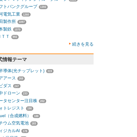
フトバンクグループ
1393
河電気工業
1260
田製作所
1097
本製鉄
1070
ＮＴＴ
993
続きを見る
式情報テーマ
半導体(光チップレット)
319
アアース
268
ピダス
247
中ドローン
233
ータセンター注目株
202
ォトレジスト
190
-fuel（合成燃料）
188
チウム空気電池
183
ィジカルAI
178