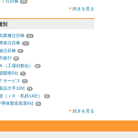
ＡＩ注目株
159
続きを見る
種別
気業種注目株
134
導体注目株
111
融注目株
97
方銀行
88
Ａ（工場自動化）
84
源開発5社
77
Ｔサービス
72
薬品大手10社
70
道（ＪＲ・私鉄14社）
65
半導体製造装置6社
62
続きを見る