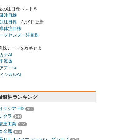
週の注目株ベスト５
融注目株
源注目株
8月9日更新
導体注目株
ータセンター注目株
選株テーマを攻略せよ
カナAI
半導体
アアース
ィジカルAI
目銘柄ランキング
オクシア HD
2991
ジクラ
2060
菱重工業
1554
Ｘ金属
1538
菱ＵＦＪフィナンシャル・グループ
1455