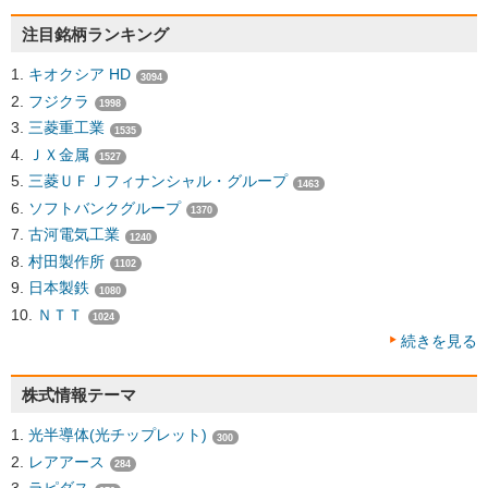
注目銘柄ランキング
キオクシア HD
3094
フジクラ
1998
三菱重工業
1535
ＪＸ金属
1527
三菱ＵＦＪフィナンシャル・グループ
1463
ソフトバンクグループ
1370
古河電気工業
1240
村田製作所
1102
日本製鉄
1080
ＮＴＴ
1024
続きを見る
株式情報テーマ
光半導体(光チップレット)
300
レアアース
284