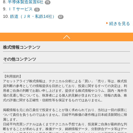
半導体製造装置6社
75
ＩＴサービス
73
鉄道（ＪＲ・私鉄14社）
67
続きを見る
株式情報コンテンツ
日経平均
その他コンテンツ
売買シグナル
HOME
注目銘柄
個人情報保護方針
【利用規約】
株テーマ情報
アセットアライブ株式情報は、テクニカル分析による「買い」「売り」等は、株式投
プライバシーポリシー
海外市況
資判断の参考としての情報提供を目的としており、投資に関するすべての決定は、利
会社案内
用者ご自身の判断でお願い申し上げます。提供する株式情報やコラム、国内・海外市
投資カレンダー
場の見通し等についても、執筆者による個人的見解が含まれており、情報の真偽、株
サイトマップ
格付け情報
式の評価に関する正確性・信頼性等を保証するものではありません。
お問い合わせ
株式情報・株価予想
掲載情報を元に自己責任で投資することが強く求められており、当社は一切の損害に
過去データ
ついて責任を負うものではありません。日経平均株価の著作権は日本経済新聞社に帰
属します。
日経平均売買シグナルはあくまでテクニカル予想であり、投資家ご自身が最終的な判
断をすることが求めらます。株価データ、銘柄情報データ、分割併合データ等はデー