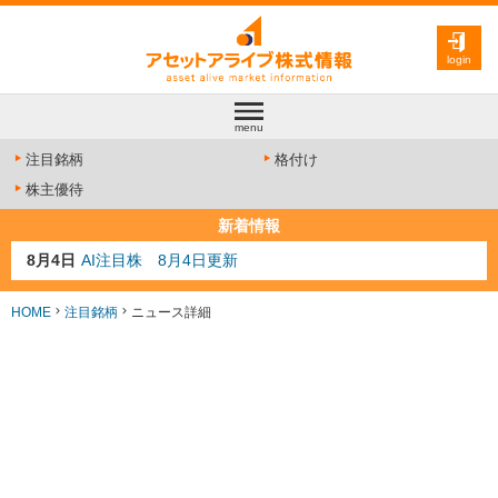
login
menu
注目銘柄
格付け
株主優待
新着情報
8月4日
AI注目株 8月4日更新
8月3日
人気業種注目株 8月3日更新
8月2日
金融注目株 8月2日更新
HOME
注目銘柄
ニュース詳細
7月29日
日経225シグナル点灯
7月10日
半導体注目株 7月10日更新