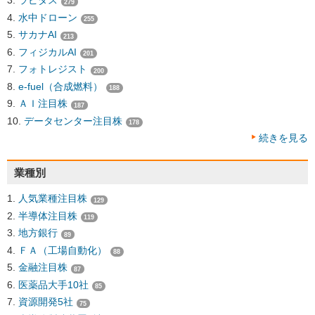
ラピダス
279
水中ドローン
255
サカナAI
213
フィジカルAI
201
フォトレジスト
200
e-fuel（合成燃料）
188
ＡＩ注目株
187
データセンター注目株
178
続きを見る
業種別
人気業種注目株
129
半導体注目株
119
地方銀行
89
ＦＡ（工場自動化）
88
金融注目株
87
医薬品大手10社
85
資源開発5社
75