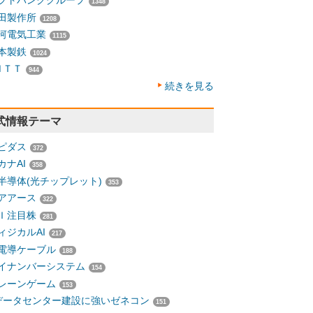
フトバンクグループ
1348
田製作所
1208
河電気工業
1115
本製鉄
1024
ＮＴＴ
944
続きを見る
式情報テーマ
ピダス
372
カナAI
358
半導体(光チップレット)
353
アアース
322
Ｉ注目株
281
ィジカルAI
217
電導ケーブル
188
イナンバーシステム
154
レーンゲーム
153
データセンター建設に強いゼネコン
151