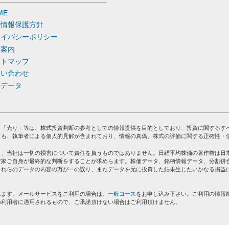
ME
人情報保護方針
ライバシーポリシー
社案内
イトマップ
問い合わせ
去データ
」「売り」等は、株式投資判断の参考としての情報提供を目的としており、投資に関するす
ても、執筆者による個人的見解が含まれており、情報の真偽、株式の評価に関する正確性・
り、当社は一切の損害について責任を負うものではありません。日経平均株価の著作権は日
資家ご自身が最終的な判断をすることが求めらます。株価データ、銘柄情報データ、分割併
これらのデータの内容の万が一の誤り、またデータを元に投資した結果生じたいかなる損益
れます。メールサービスをご利用の場合は、
一般コース
をお申し込み下さい。ご利用の情報
の利用者に適用されるもので、ご承諾頂けない場合はご利用頂けません。