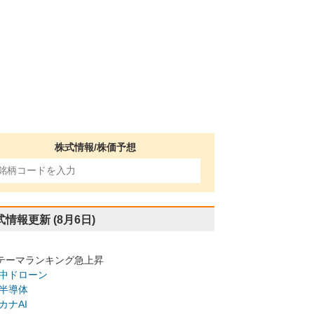
株式情報/株価予想
式情報更新
(8月6日)
テーマランキング急上昇
中ドローン
半導体
カナAI