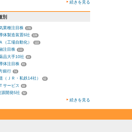
続きを見る
種別
気業種注目株
178
導体製造装置6社
126
Ａ（工場自動化）
122
融注目株
113
薬品大手10社
83
導体注目株
81
方銀行
74
道（ＪＲ・私鉄14社）
62
Ｔサービス
60
資源開発5社
52
続きを見る