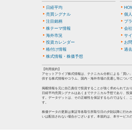
日経平均
HO
売買シグナル
個
注目銘柄
プ
株テーマ情報
会
海外市況
サ
投資カレンダー
お
格付け情報
過
株式情報・株価予想
【利用規約】
アセットアライブ株式情報は、テクニカル分析による「買い
供する株式情報やコラム、国内・海外市場の見通し等につい
掲載情報を元に自己責任で投資することが強く求められてお
日経平均売買シグナルはあくまでテクニカル予想であり、投
す。データゲットは、その正確性を保証するものではなく、
す。
株価データの更新は東証等各取引所取引日の夕刻以降に行わ
いは配信されない場合がございます。本規約は、本サービス