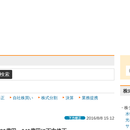
株
修正
自社株買い
株式分割
決算
業務提携
・株
水
2016/8/8 15:12
光
サ