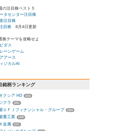
週の注目株ベスト５
ータセンター注目株
衛注目株
I注目株
8月4日更新
選株テーマを攻略せよ
ピダス
レーンゲーム
アアース
ィジカルAI
目銘柄ランキング
オクシア HD
3233
ジクラ
1831
菱ＵＦＪフィナンシャル・グループ
1504
菱重工業
1499
Ｘ金属
1371