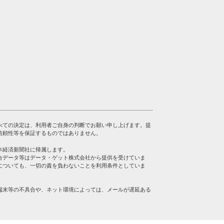
べての決定は、利用者ご自身の判断でお願い申し上げます。提
信頼性等を保証するものではありません。
本経済新聞社に帰属します。
合データ等はデータ・ゲット株式会社から提供を受けていま
についても、一切の責を負わないことを利用条件としていま
端末等の不具合や、ネット環境によっては、メールが遅延ある