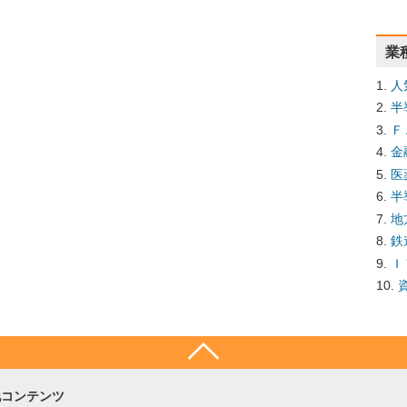
業
人
半
Ｆ
金
医
半
地
鉄
Ｉ
他コンテンツ