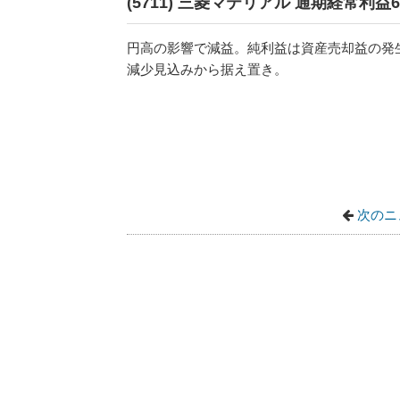
(5711) 三菱マテリアル 通期経常利益
円高の影響で減益。純利益は資産売却益の発
減少見込みから据え置き。
次のニ