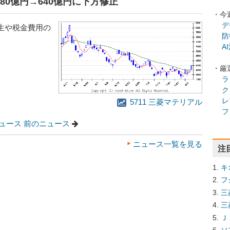
680億円→640億円に下方修正
・今
デ
生や税金費用の
防
A
・厳
ラ
ク
レ
5711 三菱マテリアル
フ
ュース
前のニュース
ニュース一覧を見る
注
キ
フ
三
三
Ｊ