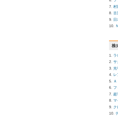
ソ
村
古
日
株
ラ
サ
光
レ
Ａ
フ
超
マ
ク