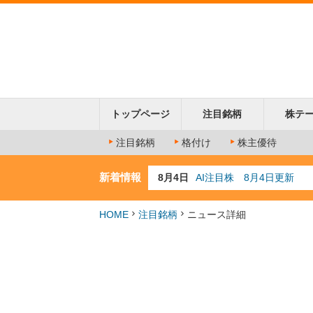
トップページ
注目銘柄
株テ
注目銘柄
格付け
株主優待
新着情報
8月4日
AI注目株 8月4日更新
8月3日
人気業種注目株 8月3日
8月2日
金融注目株 8月2日更新
HOME
注目銘柄
ニュース詳細
7月29日
日経225シグナル点灯
7月10日
半導体注目株 7月10日