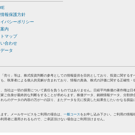
ME
人情報保護方針
ライバシーポリシー
社案内
イトマップ
問い合わせ
去データ
」「売り」等は、株式投資判断の参考としての情報提供を目的としており、投資に関するす
ても、執筆者による個人的見解が含まれており、情報の真偽、株式の評価に関する正確性・
り、当社は一切の損害について責任を負うものではありません。日経平均株価の著作権は日
資家ご自身が最終的な判断をすることが求めらます。株価データ、銘柄情報データ、分割併
これらのデータの内容の万が一の誤り、またデータを元に投資した結果生じたいかなる損益
れます。メールサービスをご利用の場合は、
一般コース
をお申し込み下さい。ご利用の情報
の利用者に適用されるもので、ご承諾頂けない場合はご利用頂けません。