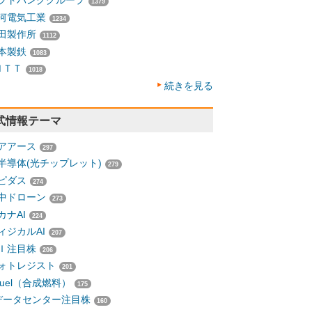
フトバンクグループ
1379
河電気工業
1234
田製作所
1112
本製鉄
1083
ＮＴＴ
1018
続きを見る
式情報テーマ
アアース
297
半導体(光チップレット)
279
ピダス
274
中ドローン
273
カナAI
224
ィジカルAI
207
Ｉ注目株
206
ォトレジスト
201
-fuel（合成燃料）
175
データセンター注目株
160