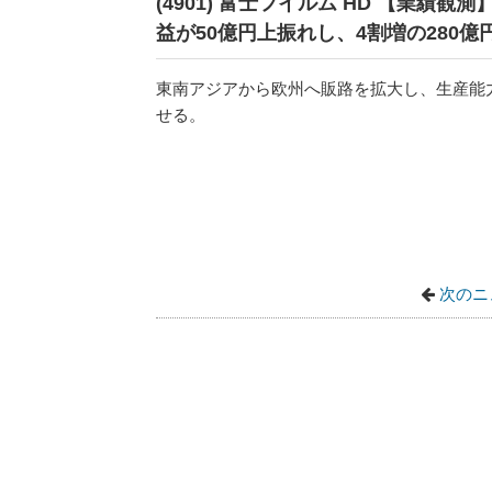
(4901) 富士フイルム HD 【業
益が50億円上振れし、4割増の280億
東南アジアから欧州へ販路を拡大し、生産能
せる。
次のニ