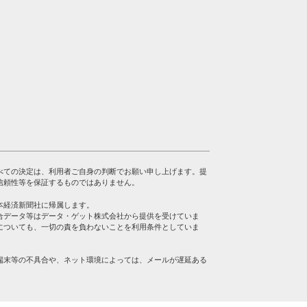
べての決定は、利用者ご自身の判断でお願い申し上げます。提
信頼性等を保証するものではありません。
本経済新聞社に帰属します。
合データ等はデータ・ゲット株式会社から提供を受けていま
についても、一切の責を負わないことを利用条件としていま
端末等の不具合や、ネット環境によっては、メールが遅延ある