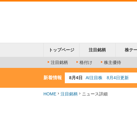
トップページ
注目銘柄
株テ
注目銘柄
格付け
株主優待
新着情報
8月4日
AI注目株 8月4日更新
8月3日
人気業種注目株 8月3日
8月2日
金融注目株 8月2日更新
HOME
注目銘柄
ニュース詳細
7月29日
日経225シグナル点灯
7月10日
半導体注目株 7月10日