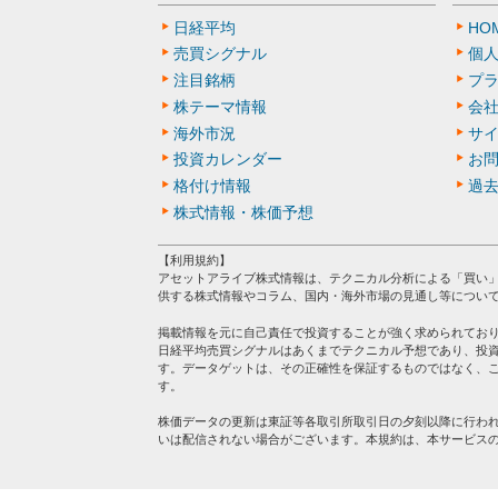
日経平均
HO
売買シグナル
個
注目銘柄
プ
株テーマ情報
会
海外市況
サ
投資カレンダー
お
格付け情報
過
株式情報・株価予想
【利用規約】
アセットアライブ株式情報は、テクニカル分析による「買い
供する株式情報やコラム、国内・海外市場の見通し等につい
掲載情報を元に自己責任で投資することが強く求められてお
日経平均売買シグナルはあくまでテクニカル予想であり、投
す。データゲットは、その正確性を保証するものではなく、
す。
株価データの更新は東証等各取引所取引日の夕刻以降に行わ
いは配信されない場合がございます。本規約は、本サービス