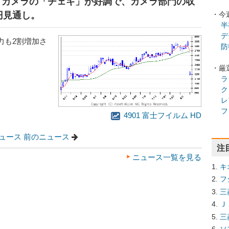
績観測】カメラの「チェキ」が好調で、カメラ部門の収
円見通し。
・今
半
デ
力も2割増加さ
防
・厳
ラ
ク
レ
フ
4901 富士フイルム HD
ュース
前のニュース
注
ニュース一覧を見る
キ
フ
三
Ｊ
三