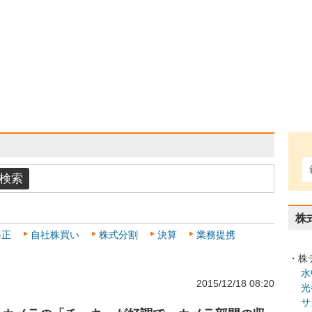
株
修正
自社株買い
株式分割
決算
業務提携
・株
水
2015/12/18 08:20
光
サ