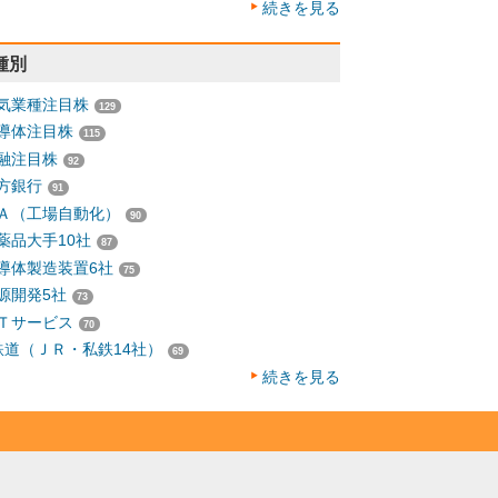
続きを見る
種別
気業種注目株
129
導体注目株
115
融注目株
92
方銀行
91
Ａ（工場自動化）
90
薬品大手10社
87
導体製造装置6社
75
源開発5社
73
Ｔサービス
70
鉄道（ＪＲ・私鉄14社）
69
続きを見る