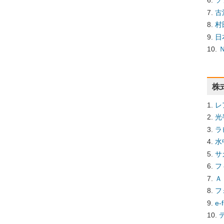
ソ
古
村
日
株
レ
光
ラ
水
サ
フ
Ａ
フ
e