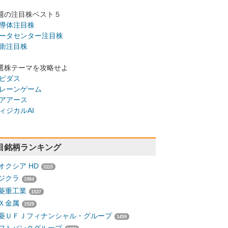
週の注目株ベスト５
導体注目株
ータセンター注目株
衛注目株
選株テーマを攻略せよ
ピダス
レーンゲーム
アアース
ィジカルAI
目銘柄ランキング
オクシア HD
3115
ジクラ
1984
菱重工業
1537
Ｘ金属
1529
菱ＵＦＪフィナンシャル・グループ
1459