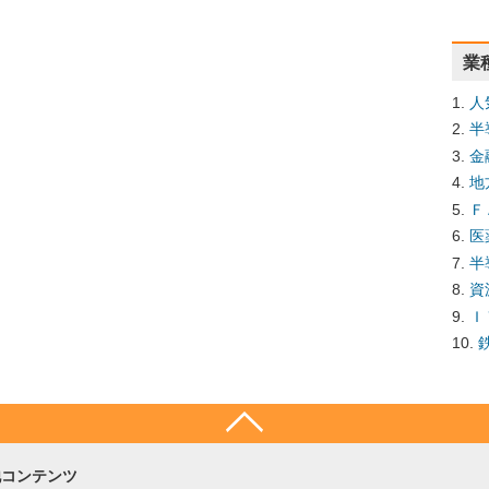
業
人
半
金
地
Ｆ
医
半
資
Ｉ
他コンテンツ