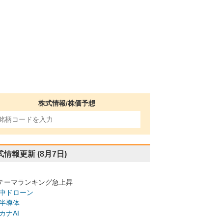
株式情報/株価予想
式情報更新
(8月7日)
テーマランキング急上昇
中ドローン
半導体
カナAI