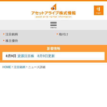
login
menu
注目銘柄
格付け
株主優待
新着情報
8月9日
資源注目株 8月9日更新
8月4日
AI注目株 8月4日更新
8月3日
人気業種注目株 8月3日更新
HOME
注目銘柄
ニュース詳細
8月2日
金融注目株 8月2日更新
7月29日
日経225シグナル点灯