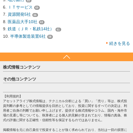
85
ＩＴサービス
69
資源開発5社
66
医薬品大手10社
63
鉄道（ＪＲ・私鉄14社）
61
半導体製造装置6社
58
続きを見る
株式情報コンテンツ
日経平均
その他コンテンツ
売買シグナル
HOME
注目銘柄
個人情報保護方針
【利用規約】
株テーマ情報
アセットアライブ株式情報は、テクニカル分析による「買い」「売り」等は、株式投
プライバシーポリシー
海外市況
資判断の参考としての情報提供を目的としており、投資に関するすべての決定は、利
会社案内
用者ご自身の判断でお願い申し上げます。提供する株式情報やコラム、国内・海外市
投資カレンダー
場の見通し等についても、執筆者による個人的見解が含まれており、情報の真偽、株
サイトマップ
格付け情報
式の評価に関する正確性・信頼性等を保証するものではありません。
お問い合わせ
株式情報・株価予想
掲載情報を元に自己責任で投資することが強く求められており、当社は一切の損害に
過去データ