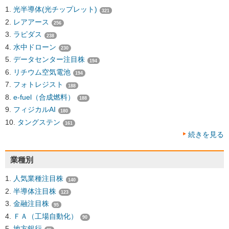
光半導体(光チップレット)
321
レアアース
256
ラピダス
238
水中ドローン
230
データセンター注目株
194
リチウム空気電池
194
フォトレジスト
188
e-fuel（合成燃料）
188
フィジカルAI
180
タングステン
161
続きを見る
業種別
人気業種注目株
140
半導体注目株
123
金融注目株
95
ＦＡ（工場自動化）
90
地方銀行