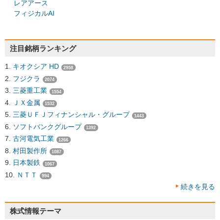
レアアース
フィジカルAI
注目銘柄ランキング
キオクシア HD
2958
フジクラ
2074
三菱重工業
1554
ＪＸ金属
1532
三菱ＵＦＪフィナンシャル・グループ
1443
ソフトバンクグループ
1392
古河電気工業
1266
村田製作所
1087
日本製鉄
1067
ＮＴＴ
994
続きを見る
株式情報テーマ