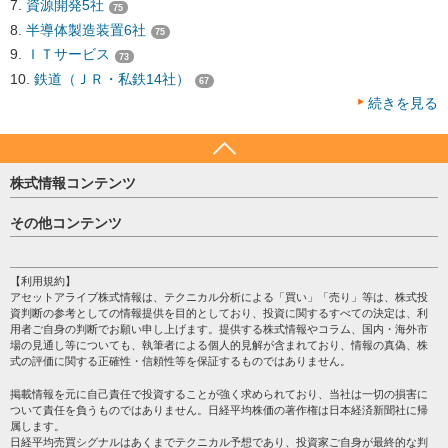
資源開発5社
75
半導体製造装置6社
75
ＩＴサービス
73
鉄道（ＪＲ・私鉄14社）
67
続きを見る
株式情報コンテンツ
日経平均
その他コンテンツ
売買シグナル
HOME
注目銘柄
個人情報保護方針
【利用規約】
株テーマ情報
アセットアライブ株式情報は、テクニカル分析による「買い」「売り」等は、株式投
プライバシーポリシー
海外市況
資判断の参考としての情報提供を目的としており、投資に関するすべての決定は、利
会社案内
用者ご自身の判断でお願い申し上げます。提供する株式情報やコラム、国内・海外市
投資カレンダー
場の見通し等についても、執筆者による個人的見解が含まれており、情報の真偽、株
サイトマップ
格付け情報
式の評価に関する正確性・信頼性等を保証するものではありません。
お問い合わせ
株式情報・株価予想
掲載情報を元に自己責任で投資することが強く求められており、当社は一切の損害に
過去データ
ついて責任を負うものではありません。日経平均株価の著作権は日本経済新聞社に帰
属します。
日経平均売買シグナルはあくまでテクニカル予想であり、投資家ご自身が最終的な判