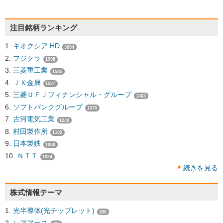
注目銘柄ランキング
キオクシア HD
3094
フジクラ
1998
三菱重工業
1535
ＪＸ金属
1527
三菱ＵＦＪフィナンシャル・グループ
1463
ソフトバンクグループ
1370
古河電気工業
1240
村田製作所
1102
日本製鉄
1080
ＮＴＴ
1024
続きを見る
株式情報テーマ
光半導体(光チップレット)
300
レアアース