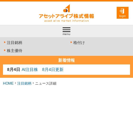
login
menu
注目銘柄
格付け
株主優待
新着情報
8月4日
AI注目株 8月4日更新
8月3日
人気業種注目株 8月3日更新
8月2日
金融注目株 8月2日更新
HOME
注目銘柄
ニュース詳細
7月29日
日経225シグナル点灯
7月10日
半導体注目株 7月10日更新