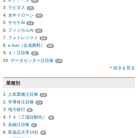
284
ラピダス
279
水中ドローン
255
サカナAI
213
フィジカルAI
201
フォトレジスト
200
e-fuel（合成燃料）
188
ＡＩ注目株
187
データセンター注目株
178
続きを見る
業種別
人気業種注目株
129
半導体注目株
119
地方銀行
89
ＦＡ（工場自動化）
88
金融注目株
87
医薬品大手10社
85