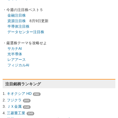
・今週の注目株ベスト５
金融注目株
資源注目株
8月9日更新
半導体注目株
データセンター注目株
・厳選株テーマを攻略せよ
サカナAI
光半導体
レアアース
フィジカルAI
注目銘柄ランキング
キオクシア HD
2982
フジクラ
2055
ＪＸ金属
1549
三菱重工業
1549