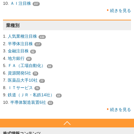
ＡＩ注目株
157
続きを見る
業種別
人気業種注目株
133
半導体注目株
117
金融注目株
92
地方銀行
89
ＦＡ（工場自動化）
84
資源開発5社
79
医薬品大手10社
77
ＩＴサービス
76
鉄道（ＪＲ・私鉄14社）
69
半導体製造装置6社
63
続きを見る
株式情報コンテンツ