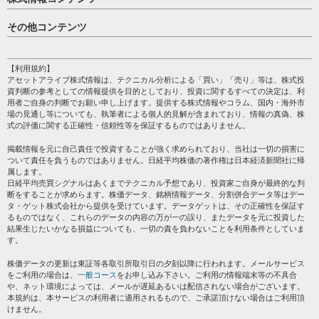
日経平均
その他コンテンツ
売買シグナル
HOME
注目銘柄
個人情報保護方針
【利用規約】
株テーマ情報
アセットアライブ株式情報は、テクニカル分析による「買い」「売り」等は、株式投
プライバシーポリシー
海外市況
資判断の参考としての情報提供を目的としており、投資に関するすべての決定は、利
会社案内
用者ご自身の判断でお願い申し上げます。提供する株式情報やコラム、国内・海外市
投資カレンダー
場の見通し等についても、執筆者による個人的見解が含まれており、情報の真偽、株
サイトマップ
格付け情報
式の評価に関する正確性・信頼性等を保証するものではありません。
お問い合わせ
株式情報・株価予想
掲載情報を元に自己責任で投資することが強く求められており、当社は一切の損害に
過去データ
ついて責任を負うものではありません。日経平均株価の著作権は日本経済新聞社に帰
属します。
日経平均売買シグナルはあくまでテクニカル予想であり、投資家ご自身が最終的な判
断をすることが求めらます。株価データ、銘柄情報データ、分割併合データ等はデー
タ・ゲット株式会社から提供を受けています。データゲットは、その正確性を保証す
るものではなく、これらのデータの内容の万が一の誤り、またデータを元に投資した
結果生じたいかなる損益についても、一切の責を負わないことを利用条件としていま
す。
株価データの更新は東証等各取引所取引日の夕刻以降に行われます。メールサービス
をご利用の場合は、
一般コース
をお申し込み下さい。ご利用の情報端末等の不具合
や、ネット環境によっては、メールが遅延あるいは配信されない場合がございます。
本規約は、本サービスの利用者に適用されるもので、ご承諾頂けない場合はご利用頂
けません。