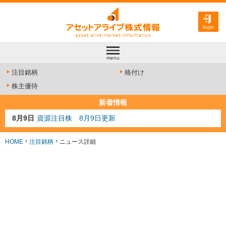
login
menu
注目銘柄
格付け
株主優待
新着情報
8月9日
資源注目株 8月9日更新
8月4日
AI注目株 8月4日更新
8月3日
人気業種注目株 8月3日更新
HOME
注目銘柄
ニュース詳細
8月2日
金融注目株 8月2日更新
7月29日
日経225シグナル点灯