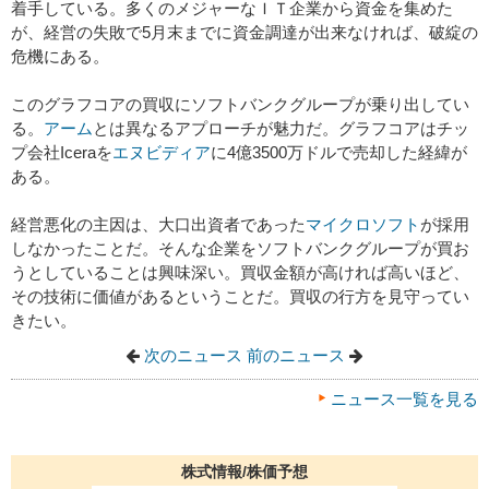
着手している。多くのメジャーなＩＴ企業から資金を集めた
が、経営の失敗で5月末までに資金調達が出来なければ、破綻の
危機にある。
このグラフコアの買収にソフトバンクグループが乗り出してい
る。
アーム
とは異なるアプローチが魅力だ。グラフコアはチッ
プ会社Iceraを
エヌビディア
に4億3500万ドルで売却した経緯が
ある。
経営悪化の主因は、大口出資者であった
マイクロソフト
が採用
しなかったことだ。そんな企業をソフトバンクグループが買お
うとしていることは興味深い。買収金額が高ければ高いほど、
その技術に価値があるということだ。買収の行方を見守ってい
きたい。
次のニュース
前のニュース
ニュース一覧を見る
株式情報/株価予想