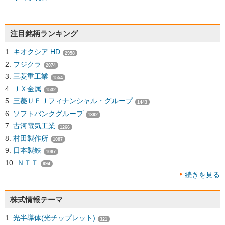
注目銘柄ランキング
キオクシア HD
2958
フジクラ
2074
三菱重工業
1554
ＪＸ金属
1532
三菱ＵＦＪフィナンシャル・グループ
1443
ソフトバンクグループ
1392
古河電気工業
1266
村田製作所
1087
日本製鉄
1067
ＮＴＴ
994
続きを見る
株式情報テーマ
光半導体(光チップレット)
321