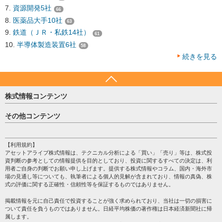
資源開発5社
66
医薬品大手10社
63
鉄道（ＪＲ・私鉄14社）
61
半導体製造装置6社
58
続きを見る
株式情報コンテンツ
日経平均
その他コンテンツ
売買シグナル
HOME
注目銘柄
個人情報保護方針
【利用規約】
株テーマ情報
アセットアライブ株式情報は、テクニカル分析による「買い」「売り」等は、株式投
プライバシーポリシー
海外市況
資判断の参考としての情報提供を目的としており、投資に関するすべての決定は、利
会社案内
用者ご自身の判断でお願い申し上げます。提供する株式情報やコラム、国内・海外市
投資カレンダー
場の見通し等についても、執筆者による個人的見解が含まれており、情報の真偽、株
サイトマップ
格付け情報
式の評価に関する正確性・信頼性等を保証するものではありません。
お問い合わせ
株式情報・株価予想
掲載情報を元に自己責任で投資することが強く求められており、当社は一切の損害に
過去データ
ついて責任を負うものではありません。日経平均株価の著作権は日本経済新聞社に帰
属します。