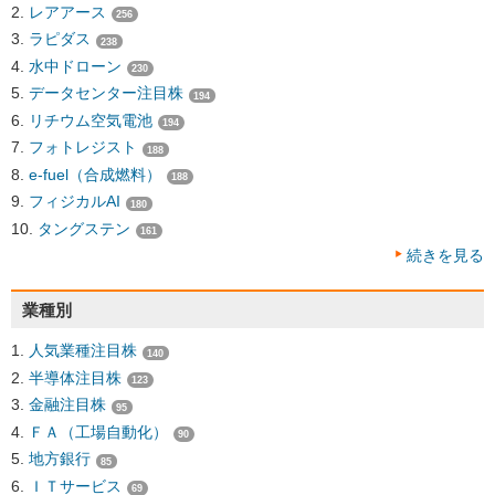
レアアース
256
ラピダス
238
水中ドローン
230
データセンター注目株
194
リチウム空気電池
194
フォトレジスト
188
e-fuel（合成燃料）
188
フィジカルAI
180
タングステン
161
続きを見る
業種別
人気業種注目株
140
半導体注目株
123
金融注目株
95
ＦＡ（工場自動化）
90
地方銀行
85
ＩＴサービス
69