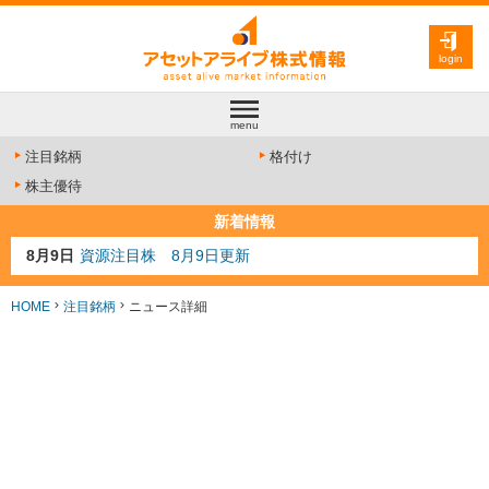
login
menu
注目銘柄
格付け
株主優待
新着情報
8月9日
資源注目株 8月9日更新
8月4日
AI注目株 8月4日更新
8月3日
人気業種注目株 8月3日更新
HOME
注目銘柄
ニュース詳細
8月2日
金融注目株 8月2日更新
7月29日
日経225シグナル点灯