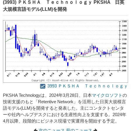
(3993) ＰＫＳＨＡ Ｔｅｃｈｎｏｌｏｇｙ PKSHA 日英
大規模言語モデル(LLM)を開発
3993 ＰＫＳＨＡ Ｔｅｃｈｎｏｌｏｇｙ
PKSHA Technologyは、2024年3月28日、日本
マイクロソフト
の
技術支援のもと「Retentive Network」を活用した日英大規模言
語モデル(LLM)を開発すると発表した。主にコンタクトセンタ
ーや社内ヘルプデスクにおける生産性向上を支援する。2024年
4月以降、段階的にビジネス現場で実運用を開始する予定。
次のニュース
前のニュース