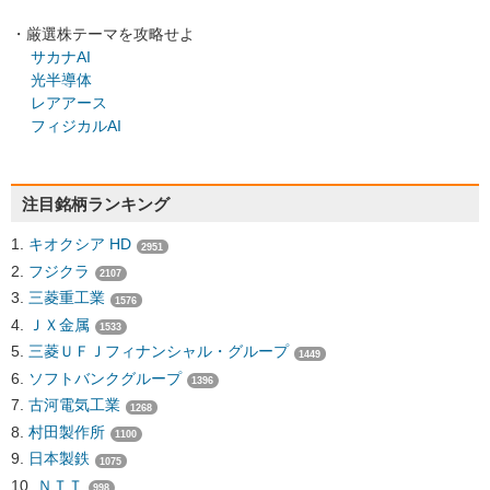
・厳選株テーマを攻略せよ
サカナAI
光半導体
レアアース
フィジカルAI
注目銘柄ランキング
キオクシア HD
2951
フジクラ
2107
三菱重工業
1576
ＪＸ金属
1533
三菱ＵＦＪフィナンシャル・グループ
1449
ソフトバンクグループ
1396
古河電気工業
1268
村田製作所
1100
日本製鉄
1075
ＮＴＴ
998