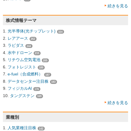
続きを見る
株式情報テーマ
光半導体(光チップレット)
324
レアアース
262
ラピダス
244
水中ドローン
215
リチウム空気電池
205
フォトレジスト
189
e-fuel（合成燃料）
187
データセンター注目株
183
フィジカルAI
176
タングステン
169
続きを見る
業種別
人気業種注目株
142