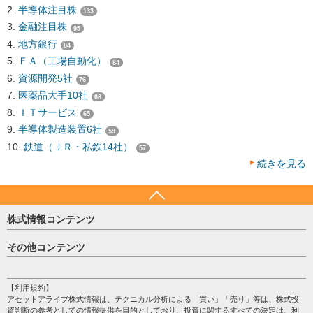
半導体注目株
133
金融注目株
95
地方銀行
84
ＦＡ（工場自動化）
84
資源開発5社
76
医薬品大手10社
66
ＩＴサービス
65
半導体製造装置6社
59
鉄道（ＪＲ・私鉄14社）
57
続きを見る
株式情報コンテンツ
日経平均
その他コンテンツ
売買シグナル
HOME
注目銘柄
個人情報保護方針
【利用規約】
株テーマ情報
アセットアライブ株式情報は、テクニカル分析による「買い」「売り」等は、株式投
プライバシーポリシー
海外市況
資判断の参考としての情報提供を目的としており、投資に関するすべての決定は、利