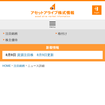
login
menu
注目銘柄
格付け
株主優待
新着情報
8月9日
資源注目株 8月9日更新
8月4日
AI注目株 8月4日更新
8月3日
人気業種注目株 8月3日更新
HOME
注目銘柄
ニュース詳細
8月2日
金融注目株 8月2日更新
7月29日
日経225シグナル点灯