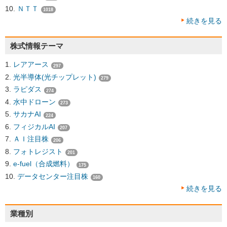
ＮＴＴ
1018
続きを見る
株式情報テーマ
レアアース
297
光半導体(光チップレット)
279
ラピダス
274
水中ドローン
273
サカナAI
224
フィジカルAI
207
ＡＩ注目株
206
フォトレジスト
201
e-fuel（合成燃料）
175
データセンター注目株
160
続きを見る
業種別