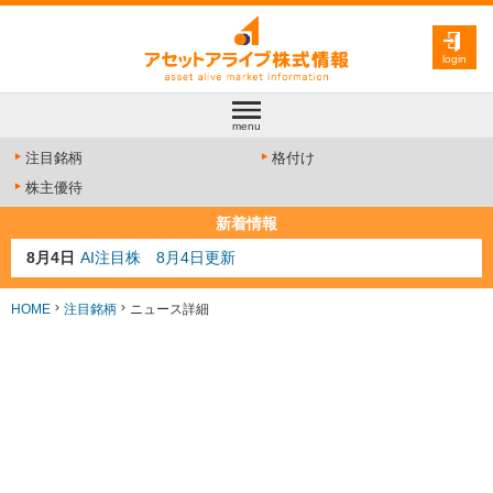
login
menu
注目銘柄
格付け
株主優待
新着情報
8月4日
AI注目株 8月4日更新
8月3日
人気業種注目株 8月3日更新
8月2日
金融注目株 8月2日更新
HOME
注目銘柄
ニュース詳細
7月29日
日経225シグナル点灯
7月10日
半導体注目株 7月10日更新