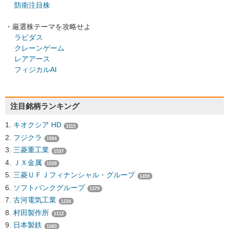
防衛注目株
・厳選株テーマを攻略せよ
ラピダス
クレーンゲーム
レアアース
フィジカルAI
注目銘柄ランキング
キオクシア HD
3115
フジクラ
1984
三菱重工業
1537
ＪＸ金属
1529
三菱ＵＦＪフィナンシャル・グループ
1459
ソフトバンクグループ
1379
古河電気工業
1234
村田製作所
1112
日本製鉄
1083