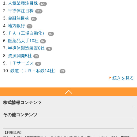
人気業種注目株
129
半導体注目株
115
金融注目株
92
地方銀行
91
ＦＡ（工場自動化）
90
医薬品大手10社
87
半導体製造装置6社
75
資源開発5社
73
ＩＴサービス
70
鉄道（ＪＲ・私鉄14社）
69
続きを見る
株式情報コンテンツ
日経平均
その他コンテンツ
売買シグナル
HOME
注目銘柄
個人情報保護方針
【利用規約】
株テーマ情報