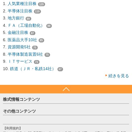
人気業種注目株
129
半導体注目株
119
地方銀行
89
ＦＡ（工場自動化）
88
金融注目株
87
医薬品大手10社
85
資源開発5社
75
半導体製造装置6社
75
ＩＴサービス
73
鉄道（ＪＲ・私鉄14社）
67
続きを見る
株式情報コンテンツ
日経平均
その他コンテンツ
売買シグナル
HOME
注目銘柄
個人情報保護方針
【利用規約】
株テーマ情報