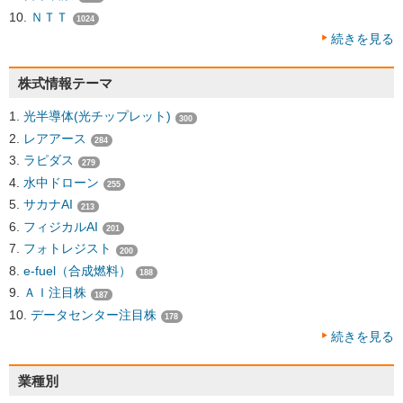
ＮＴＴ
1024
続きを見る
株式情報テーマ
光半導体(光チップレット)
300
レアアース
284
ラピダス
279
水中ドローン
255
サカナAI
213
フィジカルAI
201
フォトレジスト
200
e-fuel（合成燃料）
188
ＡＩ注目株
187
データセンター注目株
178
続きを見る
業種別