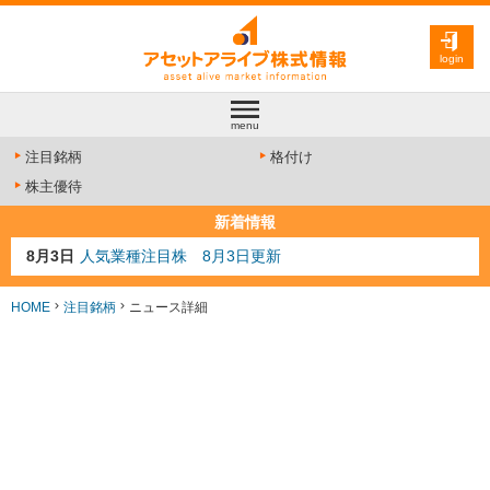
login
menu
注目銘柄
格付け
株主優待
新着情報
8月3日
人気業種注目株 8月3日更新
8月2日
金融注目株 8月2日更新
7月29日
日経225シグナル点灯
HOME
注目銘柄
ニュース詳細
7月10日
半導体注目株 7月10日更新
8月4日
AI注目株 8月4日更新