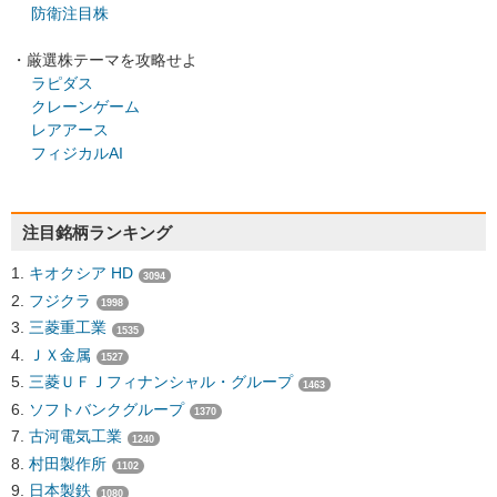
防衛注目株
・厳選株テーマを攻略せよ
ラピダス
クレーンゲーム
レアアース
フィジカルAI
注目銘柄ランキング
キオクシア HD
3094
フジクラ
1998
三菱重工業
1535
ＪＸ金属
1527
三菱ＵＦＪフィナンシャル・グループ
1463
ソフトバンクグループ
1370
古河電気工業
1240
村田製作所
1102
日本製鉄
1080