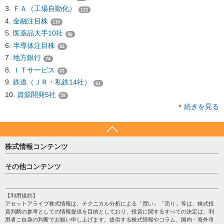
ＦＡ（工場自動化）
123
金融注目株
110
医薬品大手10社
86
半導体注目株
83
地方銀行
74
ＩＴサービス
63
鉄道（ＪＲ・私鉄14社）
61
資源開発5社
59
続きを見る
株式情報コンテンツ
日経平均
その他コンテンツ
売買シグナル
HOME
注目銘柄
個人情報保護方針
【利用規約】
株テーマ情報
アセットアライブ株式情報は、テクニカル分析による「買い」「売り」等は、株式投
プライバシーポリシー
海外市況
資判断の参考としての情報提供を目的としており、投資に関するすべての決定は、利
会社案内
用者ご自身の判断でお願い申し上げます。提供する株式情報やコラム、国内・海外市
投資カレンダー