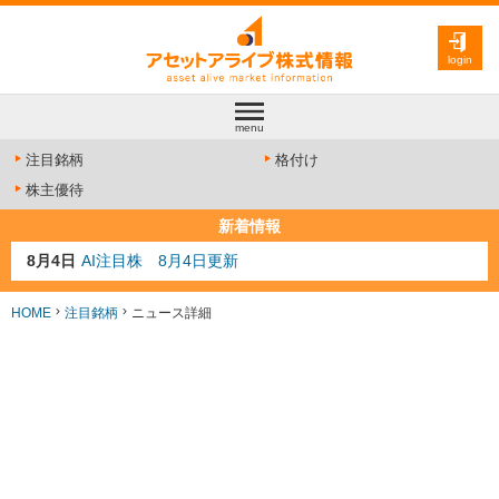
login
menu
注目銘柄
格付け
株主優待
新着情報
8月4日
AI注目株 8月4日更新
8月3日
人気業種注目株 8月3日更新
8月2日
金融注目株 8月2日更新
HOME
注目銘柄
ニュース詳細
7月29日
日経225シグナル点灯
7月10日
半導体注目株 7月10日更新