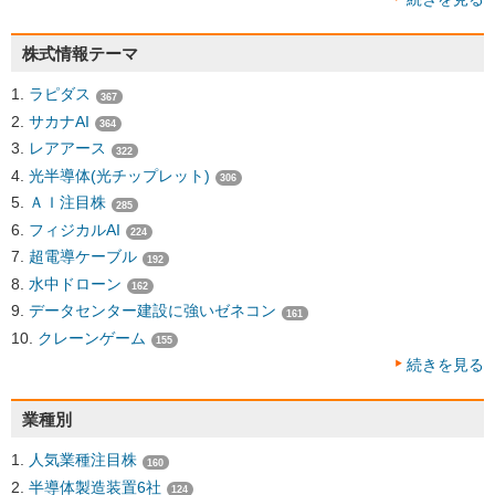
株式情報テーマ
ラピダス
367
サカナAI
364
レアアース
322
光半導体(光チップレット)
306
ＡＩ注目株
285
フィジカルAI
224
超電導ケーブル
192
水中ドローン
162
データセンター建設に強いゼネコン
161
クレーンゲーム
155
続きを見る
業種別
人気業種注目株
160
半導体製造装置6社
124