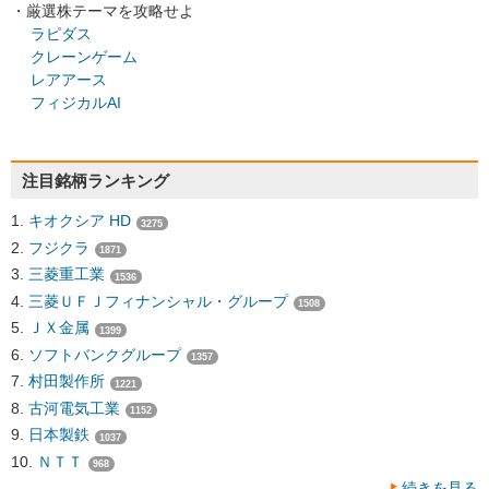
・厳選株テーマを攻略せよ
ラピダス
クレーンゲーム
レアアース
フィジカルAI
注目銘柄ランキング
キオクシア HD
3275
フジクラ
1871
三菱重工業
1536
三菱ＵＦＪフィナンシャル・グループ
1508
ＪＸ金属
1399
ソフトバンクグループ
1357
村田製作所
1221
古河電気工業
1152
日本製鉄
1037
ＮＴＴ
968
続きを見る