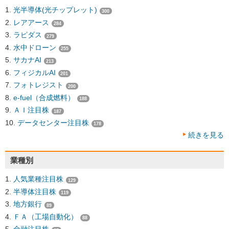
光半導体(光チップレット)
300
レアアース
284
ラピダス
279
水中ドローン
255
サカナAI
213
フィジカルAI
201
フォトレジスト
200
e-fuel（合成燃料）
188
ＡＩ注目株
187
データセンター注目株
178
続きを見る
業種別
人気業種注目株
129
半導体注目株
119
地方銀行
89
ＦＡ（工場自動化）
88