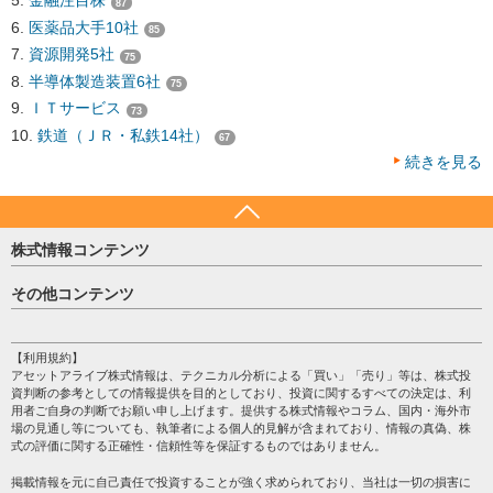
金融注目株
87
医薬品大手10社
85
資源開発5社
75
半導体製造装置6社
75
ＩＴサービス
73
鉄道（ＪＲ・私鉄14社）
67
続きを見る
株式情報コンテンツ
日経平均
その他コンテンツ
売買シグナル
HOME
注目銘柄
個人情報保護方針
【利用規約】
株テーマ情報
アセットアライブ株式情報は、テクニカル分析による「買い」「売り」等は、株式投
プライバシーポリシー
海外市況
資判断の参考としての情報提供を目的としており、投資に関するすべての決定は、利
会社案内
用者ご自身の判断でお願い申し上げます。提供する株式情報やコラム、国内・海外市
投資カレンダー
場の見通し等についても、執筆者による個人的見解が含まれており、情報の真偽、株
サイトマップ
格付け情報
式の評価に関する正確性・信頼性等を保証するものではありません。
お問い合わせ
株式情報・株価予想
掲載情報を元に自己責任で投資することが強く求められており、当社は一切の損害に
過去データ