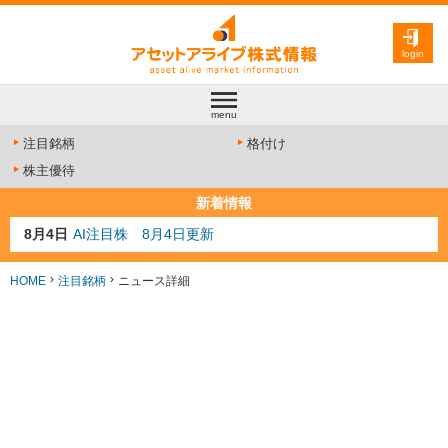
login
menu
注目銘柄
格付け
株主優待
新着情報
8月4日
AI注目株 8月4日更新
8月3日
人気業種注目株 8月3日更新
8月2日
金融注目株 8月2日更新
HOME
注目銘柄
ニュース詳細
7月29日
日経225シグナル点灯
7月10日
半導体注目株 7月10日更新