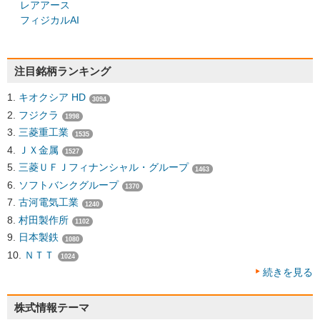
レアアース
フィジカルAI
注目銘柄ランキング
キオクシア HD
3094
フジクラ
1998
三菱重工業
1535
ＪＸ金属
1527
三菱ＵＦＪフィナンシャル・グループ
1463
ソフトバンクグループ
1370
古河電気工業
1240
村田製作所
1102
日本製鉄
1080
ＮＴＴ
1024
続きを見る
株式情報テーマ