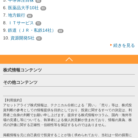
半導体注目株
94
医薬品大手10社
93
地方銀行
80
ＩＴサービス
72
鉄道（ＪＲ・私鉄14社）
69
資源開発5社
62
続きを見る
株式情報コンテンツ
日経平均
その他コンテンツ
売買シグナル
HOME
注目銘柄
個人情報保護方針
【利用規約】
株テーマ情報
アセットアライブ株式情報は、テクニカル分析による「買い」「売り」等は、株式投
プライバシーポリシー
海外市況
資判断の参考としての情報提供を目的としており、投資に関するすべての決定は、利
会社案内
用者ご自身の判断でお願い申し上げます。提供する株式情報やコラム、国内・海外市
投資カレンダー
場の見通し等についても、執筆者による個人的見解が含まれており、情報の真偽、株
サイトマップ
格付け情報
式の評価に関する正確性・信頼性等を保証するものではありません。
お問い合わせ
株式情報・株価予想
掲載情報を元に自己責任で投資することが強く求められており、当社は一切の損害に
過去データ