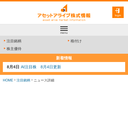
login
menu
注目銘柄
格付け
株主優待
新着情報
8月4日
AI注目株 8月4日更新
8月3日
人気業種注目株 8月3日更新
8月2日
金融注目株 8月2日更新
HOME
注目銘柄
ニュース詳細
7月29日
日経225シグナル点灯
7月10日
半導体注目株 7月10日更新