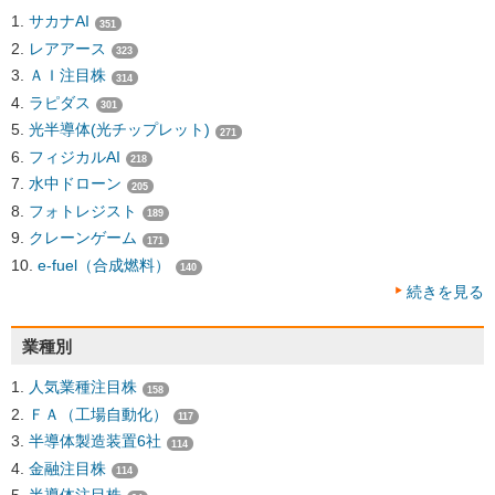
サカナAI
351
レアアース
323
ＡＩ注目株
314
ラピダス
301
光半導体(光チップレット)
271
フィジカルAI
218
水中ドローン
205
フォトレジスト
189
クレーンゲーム
171
e-fuel（合成燃料）
140
続きを見る
業種別
人気業種注目株
158
ＦＡ（工場自動化）
117
半導体製造装置6社
114
金融注目株
114