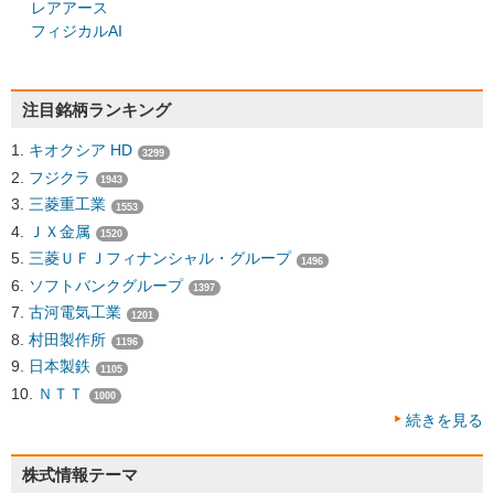
レアアース
フィジカルAI
注目銘柄ランキング
キオクシア HD
3299
フジクラ
1943
三菱重工業
1553
ＪＸ金属
1520
三菱ＵＦＪフィナンシャル・グループ
1496
ソフトバンクグループ
1397
古河電気工業
1201
村田製作所
1196
日本製鉄
1105
ＮＴＴ
1000
続きを見る
株式情報テーマ