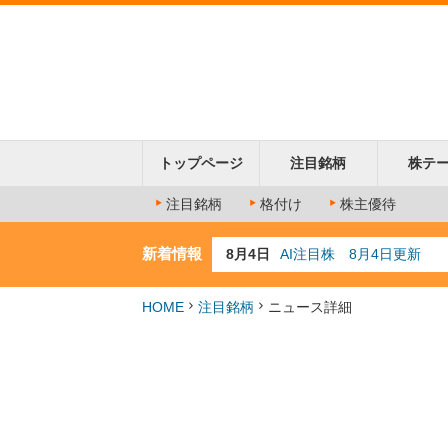
トップページ
注目銘柄
株テ
注目銘柄
格付け
株主優待
新着情報
8月4日
AI注目株 8月4日更新
8月3日
人気業種注目株 8月3日
8月2日
金融注目株 8月2日更新
HOME
注目銘柄
ニュース詳細
7月29日
日経225シグナル点灯
7月10日
半導体注目株 7月10日