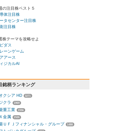
週の注目株ベスト５
導体注目株
ータセンター注目株
衛注目株
選株テーマを攻略せよ
ピダス
レーンゲーム
アアース
ィジカルAI
目銘柄ランキング
オクシア HD
3271
ジクラ
1969
菱重工業
1556
Ｘ金属
1526
菱ＵＦＪフィナンシャル・グループ
1488