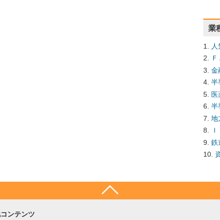
業
人
Ｆ
金
半
医
半
地
Ｉ
鉄
他コンテンツ