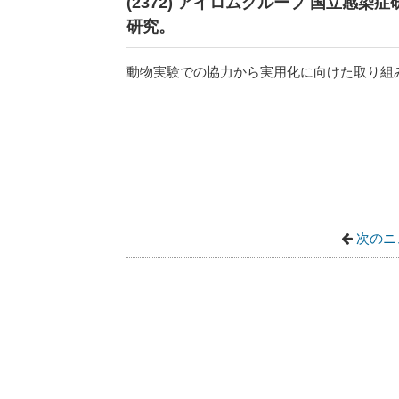
(2372) アイロムグループ 国立感染
研究。
動物実験での協力から実用化に向けた取り組
次のニ