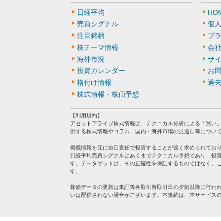
日経平均
HO
売買シグナル
個
注目銘柄
プ
株テーマ情報
会
海外市況
サ
投資カレンダー
お
格付け情報
過
株式情報・株価予想
【利用規約】
アセットアライブ株式情報は、テクニカル分析による「買い
供する株式情報やコラム、国内・海外市場の見通し等につい
掲載情報を元に自己責任で投資することが強く求められてお
日経平均売買シグナルはあくまでテクニカル予想であり、投
す。データゲットは、その正確性を保証するものではなく、
す。
株価データの更新は東証等各取引所取引日の夕刻以降に行わ
いは配信されない場合がございます。本規約は、本サービス