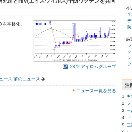
症研究所とHIV(エイズウィルス)予防ワクチンを共同
・今
半
デ
みを本格化。
防
・厳
ラ
ク
レ
フ
2372 アイロムグループ
ュース
前のニュース
注
ニュース一覧を見る
キ
フ
三
Ｊ
三