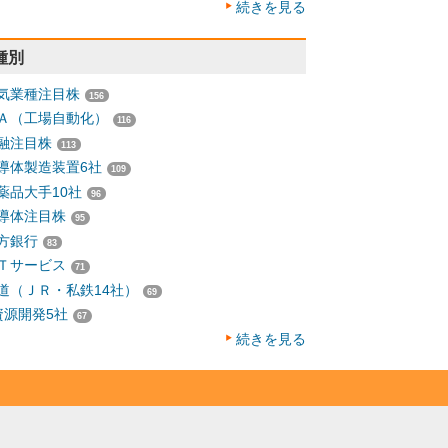
続きを見る
種別
気業種注目株
156
Ａ（工場自動化）
116
融注目株
113
導体製造装置6社
109
薬品大手10社
96
導体注目株
95
方銀行
83
Ｔサービス
71
道（ＪＲ・私鉄14社）
69
資源開発5社
67
続きを見る