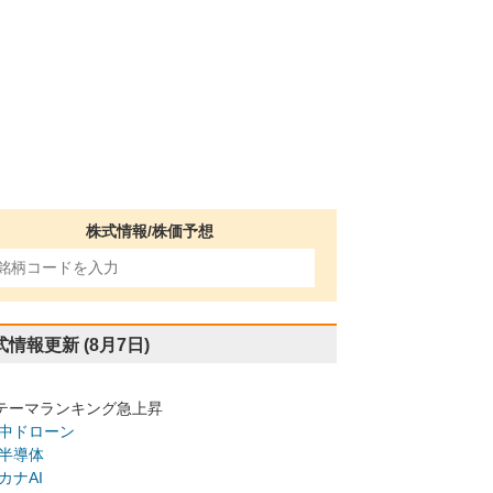
株式情報/株価予想
式情報更新
(8月7日)
テーマランキング急上昇
中ドローン
半導体
カナAI