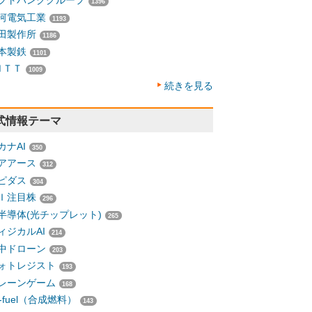
フトバンクグループ
1396
河電気工業
1193
田製作所
1186
本製鉄
1101
ＮＴＴ
1009
続きを見る
式情報テーマ
カナAI
350
アアース
312
ピダス
304
Ｉ注目株
296
半導体(光チップレット)
265
ィジカルAI
214
中ドローン
203
ォトレジスト
193
レーンゲーム
168
-fuel（合成燃料）
143