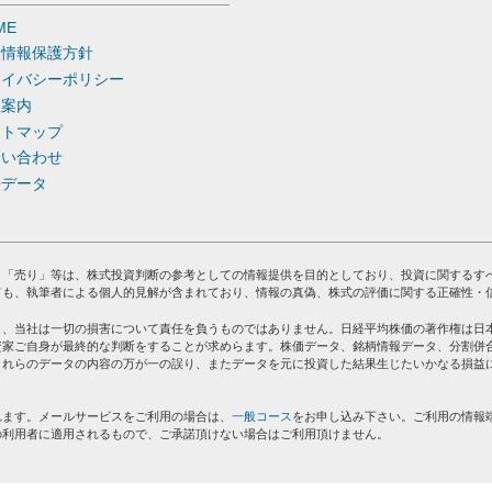
ME
人情報保護方針
ライバシーポリシー
社案内
イトマップ
問い合わせ
去データ
」「売り」等は、株式投資判断の参考としての情報提供を目的としており、投資に関するす
ても、執筆者による個人的見解が含まれており、情報の真偽、株式の評価に関する正確性・
り、当社は一切の損害について責任を負うものではありません。日経平均株価の著作権は日
資家ご自身が最終的な判断をすることが求めらます。株価データ、銘柄情報データ、分割併
これらのデータの内容の万が一の誤り、またデータを元に投資した結果生じたいかなる損益
れます。メールサービスをご利用の場合は、
一般コース
をお申し込み下さい。ご利用の情報
の利用者に適用されるもので、ご承諾頂けない場合はご利用頂けません。