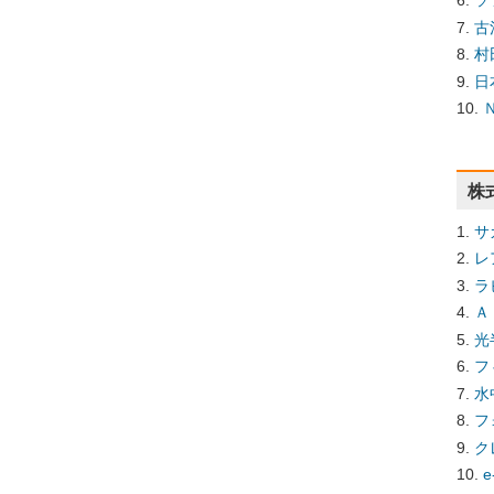
ソ
古
村
日
株
サ
レ
ラ
Ａ
光
フ
水
フ
ク
e