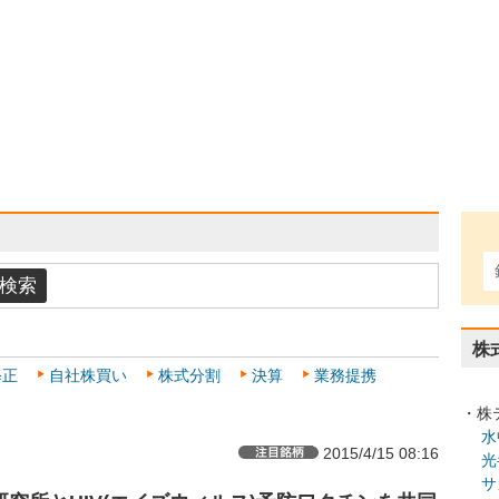
株
修正
自社株買い
株式分割
決算
業務提携
・株
水
2015/4/15 08:16
光
サ