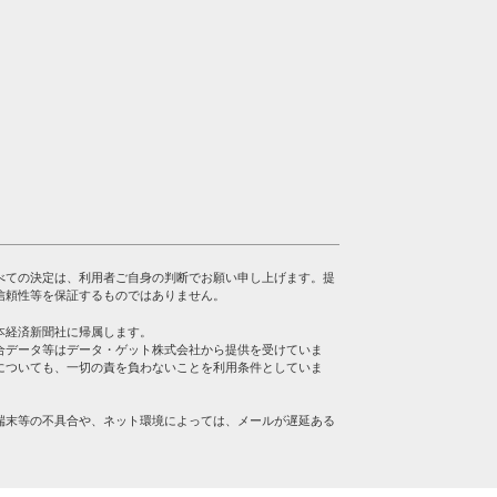
べての決定は、利用者ご自身の判断でお願い申し上げます。提
信頼性等を保証するものではありません。
本経済新聞社に帰属します。
合データ等はデータ・ゲット株式会社から提供を受けていま
についても、一切の責を負わないことを利用条件としていま
端末等の不具合や、ネット環境によっては、メールが遅延ある