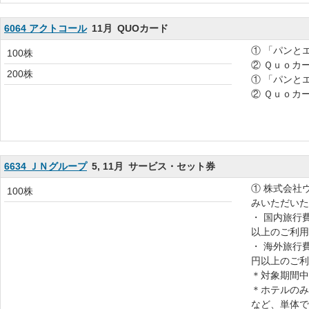
6064 アクトコール
11月
QUOカード
① 「パンとエ
100株
② Ｑｕｏカー
200株
① 「パンとエ
② Ｑｕｏカー
6634 ＪＮグループ
5, 11月
サービス・セット券
① 株式会社
100株
みいただいた
・ 国内旅行費
以上のご利用
・ 海外旅行費
円以上のご利
＊対象期間中
＊ホテルのみ
など、単体で