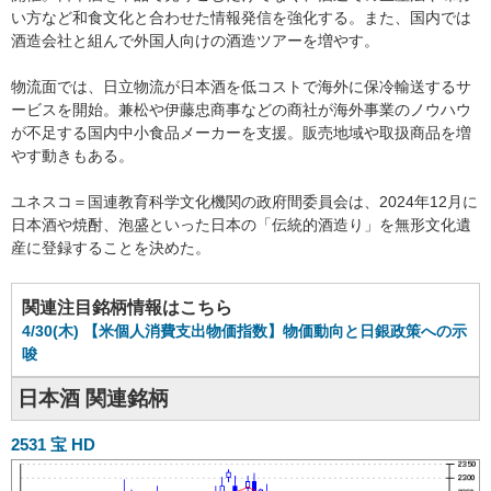
い方など和食文化と合わせた情報発信を強化する。また、国内では
酒造会社と組んで外国人向けの酒造ツアーを増やす。
物流面では、日立物流が日本酒を低コストで海外に保冷輸送するサ
ービスを開始。兼松や伊藤忠商事などの商社が海外事業のノウハウ
が不足する国内中小食品メーカーを支援。販売地域や取扱商品を増
やす動きもある。
ユネスコ＝国連教育科学文化機関の政府間委員会は、2024年12月に
日本酒や焼酎、泡盛といった日本の「伝統的酒造り」を無形文化遺
産に登録することを決めた。
関連注目銘柄情報はこちら
4/30(木) 【米個人消費支出物価指数】物価動向と日銀政策への示
唆
日本酒 関連銘柄
2531
宝 HD