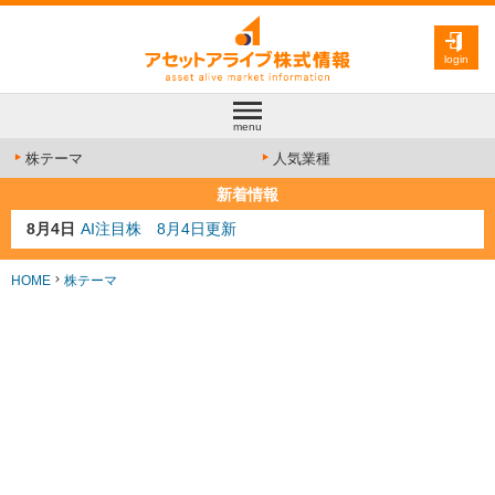
login
menu
株テーマ
人気業種
新着情報
8月4日
AI注目株 8月4日更新
8月3日
人気業種注目株 8月3日更新
8月2日
金融注目株 8月2日更新
7月29日
日経225シグナル点灯
HOME
株テーマ
7月10日
半導体注目株 7月10日更新