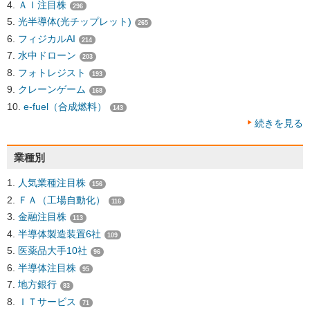
ＡＩ注目株
296
光半導体(光チップレット)
265
フィジカルAI
214
水中ドローン
203
フォトレジスト
193
クレーンゲーム
168
e-fuel（合成燃料）
143
続きを見る
業種別
人気業種注目株
156
ＦＡ（工場自動化）
116
金融注目株
113
半導体製造装置6社
109
医薬品大手10社
96
半導体注目株
95
地方銀行
83
ＩＴサービス
71