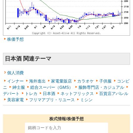
株価予想
日本酒 関連テーマ
個人消費
インナー
海外進出
家電量販店
カラオケ
子供服
コンビ
ニ
紳士服
総合スーパー（GMS）
服飾専門店・カジュアル
デパート
トレカ
日本酒
ネットフリックス
百貨店アパレル
美容家電
フリマアプリ・リユース
ミシン
株式情報/株価予想