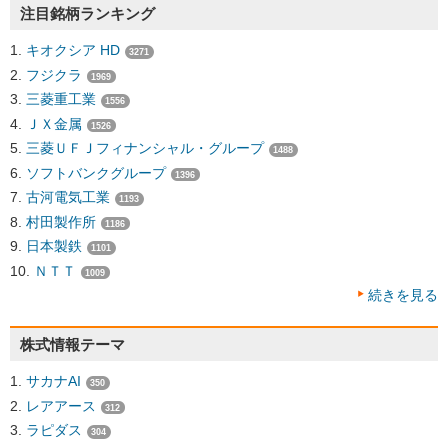
注目銘柄ランキング
キオクシア HD
3271
フジクラ
1969
三菱重工業
1556
ＪＸ金属
1526
三菱ＵＦＪフィナンシャル・グループ
1488
ソフトバンクグループ
1396
古河電気工業
1193
村田製作所
1186
日本製鉄
1101
ＮＴＴ
1009
続きを見る
株式情報テーマ
サカナAI
350
レアアース
312
ラピダス
304