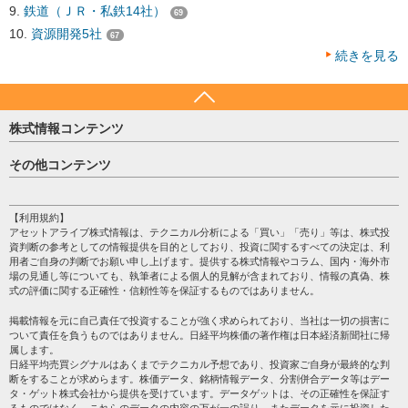
鉄道（ＪＲ・私鉄14社）
69
資源開発5社
67
続きを見る
株式情報コンテンツ
日経平均
その他コンテンツ
売買シグナル
HOME
注目銘柄
個人情報保護方針
【利用規約】
株テーマ情報
アセットアライブ株式情報は、テクニカル分析による「買い」「売り」等は、株式投
プライバシーポリシー
海外市況
資判断の参考としての情報提供を目的としており、投資に関するすべての決定は、利
会社案内
用者ご自身の判断でお願い申し上げます。提供する株式情報やコラム、国内・海外市
投資カレンダー
場の見通し等についても、執筆者による個人的見解が含まれており、情報の真偽、株
サイトマップ
格付け情報
式の評価に関する正確性・信頼性等を保証するものではありません。
お問い合わせ
株式情報・株価予想
掲載情報を元に自己責任で投資することが強く求められており、当社は一切の損害に
過去データ
ついて責任を負うものではありません。日経平均株価の著作権は日本経済新聞社に帰
属します。
日経平均売買シグナルはあくまでテクニカル予想であり、投資家ご自身が最終的な判
断をすることが求めらます。株価データ、銘柄情報データ、分割併合データ等はデー
タ・ゲット株式会社から提供を受けています。データゲットは、その正確性を保証す
るものではなく、これらのデータの内容の万が一の誤り、またデータを元に投資した