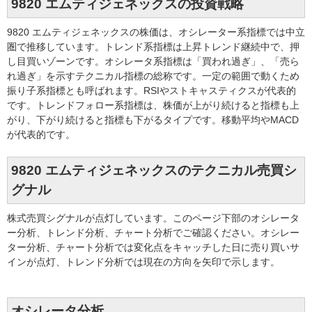
9820 エムティジェネックスの投資戦略
9820 エムティジェネックスの株価は、オシレーター系指標では中立
圏で推移しています。トレンド系指標は上昇トレンド継続中で、押
し目買いゾーンです。オシレータ系指標は「買われ過ぎ」、「売ら
れ過ぎ」を示すテクニカル指標の総称です。一定の範囲で動くため
振り子系指標とも呼ばれます。RSIやストキャスティクスが代表的
です。トレンドフォロー系指標は、株価が上がり続けると指標も上
がり、下がり続けると指標も下がるタイプです。移動平均やMACD
が代表的です。
9820 エムティジェネックスのテクニカル売買シ
グナル
株式売買シグナルが点灯しています。このページ下部のオシレータ
ー分析、トレンド分析、チャート分析でご確認ください。オシレー
ター分析、チャート分析では変化点をキャッチした日に売り買いサ
インが点灯、トレンド分析では現在の方向を矢印で示します。
オシレータ分析