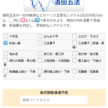
酒田五法や一目均衡表などローソク足変化シグナル(当日示現のみ)
は、
内に
または
で表示されます。独自のHAL指数で高値
圏、安値圏を判定し、実戦的なシグナルです。
十字足
はらみ十字
上ひげ・下ひげ
出会い線
三点童子
三点童子（安値・高
値）
包み足
赤三兵・黒三兵
並び赤・並び黒
明けの明星・宵の明
三役好転・三役逆転
雲上抜け・下抜け
星
転換線上抜け・下抜
遅行線上抜け・下抜
五陽連・五陰連
け
け
株式情報/株価予想