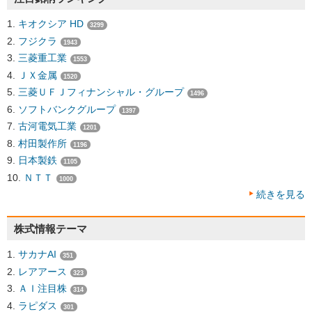
キオクシア HD
3299
フジクラ
1943
三菱重工業
1553
ＪＸ金属
1520
三菱ＵＦＪフィナンシャル・グループ
1496
ソフトバンクグループ
1397
古河電気工業
1201
村田製作所
1196
日本製鉄
1105
ＮＴＴ
1000
続きを見る
株式情報テーマ
サカナAI
351
レアアース
323
ＡＩ注目株
314
ラピダス
301