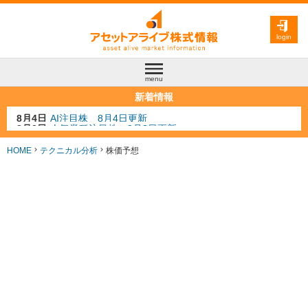
login
menu
新着情報
8月3日
人気業種注目株 8月3日更新
8月2日
金融注目株 8月2日更新
7月29日
日経225シグナル点灯
HOME
テクニカル分析
株価予想
7月10日
半導体注目株 7月10日更新
8月4日
AI注目株 8月4日更新