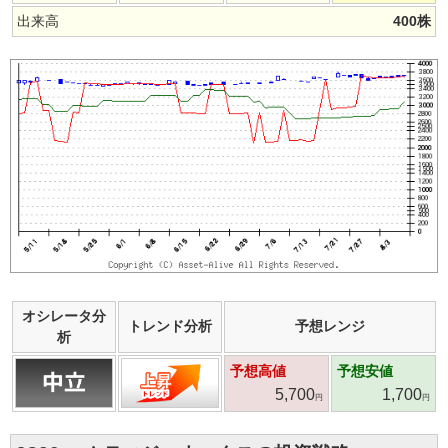
出来高
400
株
オシレータ分
トレンド分析
予想レンジ
析
予想高値
予想安値
5,700
1,700
円
円