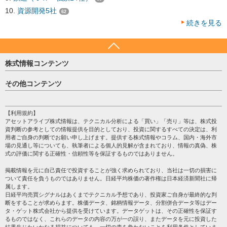
資源開発5社
62
続きを見る
株式情報コンテンツ
日経平均
その他コンテンツ
売買シグナル
HOME
注目銘柄
個人情報保護方針
【利用規約】
株テーマ情報
アセットアライブ株式情報は、テクニカル分析による「買い」「売り」等は、株式投
プライバシーポリシー
海外市況
資判断の参考としての情報提供を目的としており、投資に関するすべての決定は、利
会社案内
用者ご自身の判断でお願い申し上げます。提供する株式情報やコラム、国内・海外市
投資カレンダー
場の見通し等についても、執筆者による個人的見解が含まれており、情報の真偽、株
サイトマップ
格付け情報
式の評価に関する正確性・信頼性等を保証するものではありません。
お問い合わせ
株式情報・株価予想
掲載情報を元に自己責任で投資することが強く求められており、当社は一切の損害に
過去データ
ついて責任を負うものではありません。日経平均株価の著作権は日本経済新聞社に帰
属します。
日経平均売買シグナルはあくまでテクニカル予想であり、投資家ご自身が最終的な判
断をすることが求めらます。株価データ、銘柄情報データ、分割併合データ等はデー
タ・ゲット株式会社から提供を受けています。データゲットは、その正確性を保証す
るものではなく、これらのデータの内容の万が一の誤り、またデータを元に投資した
結果生じたいかなる損益についても、一切の責を負わないことを利用条件としていま