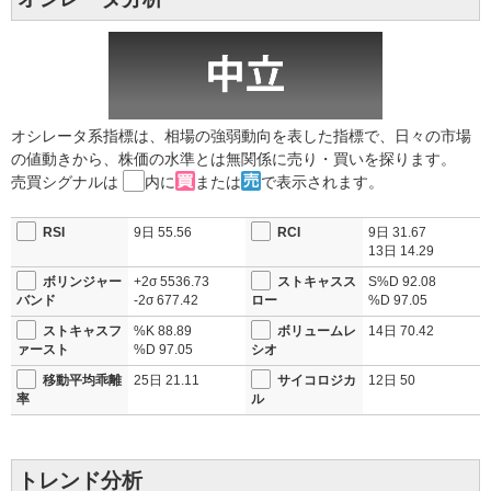
オシレータ系指標は、相場の強弱動向を表した指標で、日々の市場
の値動きから、株価の水準とは無関係に売り・買いを探ります。
売買シグナルは
内に
または
で表示されます。
RSI
9日
55.56
RCI
9日
31.67
13日
14.29
ボリンジャー
+2σ
5536.73
ストキャスス
S%D
92.08
バンド
-2σ
677.42
ロー
%D
97.05
ストキャスフ
%K
88.89
ボリュームレ
14日
70.42
ァースト
%D
97.05
シオ
移動平均乖離
25日
21.11
サイコロジカ
12日
50
率
ル
トレンド分析