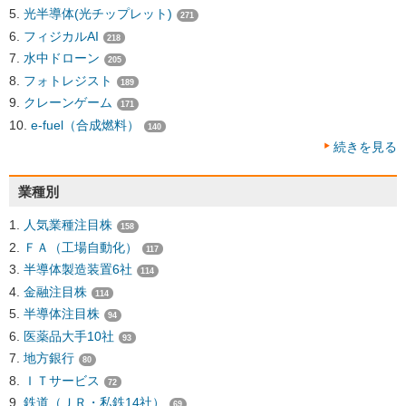
光半導体(光チップレット)
271
フィジカルAI
218
水中ドローン
205
フォトレジスト
189
クレーンゲーム
171
e-fuel（合成燃料）
140
続きを見る
業種別
人気業種注目株
158
ＦＡ（工場自動化）
117
半導体製造装置6社
114
金融注目株
114
半導体注目株
94
医薬品大手10社
93
地方銀行
80
ＩＴサービス
72
鉄道（ＪＲ・私鉄14社）
69