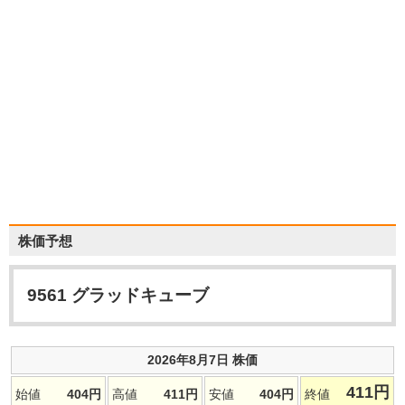
株価予想
9561
グラッドキューブ
2026年8月7日 株価
411
円
始値
404
円
高値
411
円
安値
404
円
終値