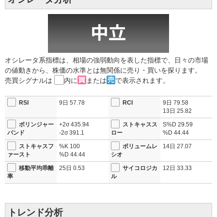
オシレータ系指標は、相場の強弱動向を表した指標で、日々の市場
の値動きから、株価の水準とは無関係に売り・買いを探ります。
売買シグナルは
内に
または
で表示されます。
RSI
9日
57.78
RCI
9日
79.58
13日
25.82
ボリンジャー
+2σ
435.94
ストキャスス
S%D
29.59
バンド
-2σ
391.1
ロー
%D
44.44
ストキャスフ
%K
100
ボリュームレ
14日
27.07
ァースト
%D
44.44
シオ
移動平均乖離
25日
0.53
サイコロジカ
12日
33.33
率
ル
トレンド分析