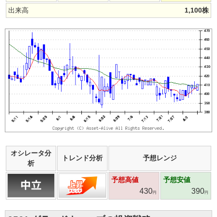
出来高
1,100
株
オシレータ分
トレンド分析
予想レンジ
析
予想高値
予想安値
430
390
円
円