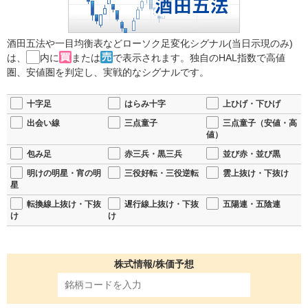
酒田五法や一目均衡表などローソク足変化シグナル(当日示現のみ)
は、
内に
または
で表示されます。独自のHAL指数で高値
圏、安値圏を判定し、実戦的なシグナルです。
十字足
はらみ十字
上ひげ・下ひげ
出会い線
三点童子
三点童子（安値・高
値）
包み足
赤三兵・黒三兵
並び赤・並び黒
明けの明星・宵の明
三役好転・三役逆転
雲上抜け・下抜け
星
転換線上抜け・下抜
遅行線上抜け・下抜
五陽連・五陰連
け
け
株式情報/株価予想