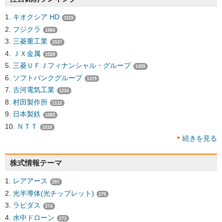
キオクシア HD
3115
フジクラ
1984
三菱重工業
1537
ＪＸ金属
1529
三菱ＵＦＪフィナンシャル・グループ
1459
ソフトバンクグループ
1379
古河電気工業
1234
村田製作所
1112
日本製鉄
1083
ＮＴＴ
1018
続きを見る
株式情報テーマ
レアアース
297
光半導体(光チップレット)
279
ラピダス
274
水中ドローン
273