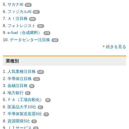
サカナAI
224
フィジカルAI
207
ＡＩ注目株
206
フォトレジスト
201
e-fuel（合成燃料）
175
データセンター注目株
160
続きを見る
業種別
人気業種注目株
129
半導体注目株
115
金融注目株
92
地方銀行
91
ＦＡ（工場自動化）
90
医薬品大手10社
87
半導体製造装置6社
75
資源開発5社
73
ＩＴサービス
70