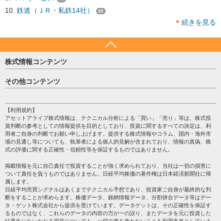
鉄道（ＪＲ・私鉄14社）
69
続きを見る
株式情報コンテンツ
日経平均
その他コンテンツ
売買シグナル
HOME
注目銘柄
個人情報保護方針
【利用規約】
株テーマ情報
アセットアライブ株式情報は、テクニカル分析による「買い」「売り」等は、株式投
プライバシーポリシー
海外市況
資判断の参考としての情報提供を目的としており、投資に関するすべての決定は、利
会社案内
用者ご自身の判断でお願い申し上げます。提供する株式情報やコラム、国内・海外市
投資カレンダー
場の見通し等についても、執筆者による個人的見解が含まれており、情報の真偽、株
サイトマップ
格付け情報
式の評価に関する正確性・信頼性等を保証するものではありません。
お問い合わせ
株式情報・株価予想
掲載情報を元に自己責任で投資することが強く求められており、当社は一切の損害に
過去データ
ついて責任を負うものではありません。日経平均株価の著作権は日本経済新聞社に帰
属します。
日経平均売買シグナルはあくまでテクニカル予想であり、投資家ご自身が最終的な判
断をすることが求めらます。株価データ、銘柄情報データ、分割併合データ等はデー
タ・ゲット株式会社から提供を受けています。データゲットは、その正確性を保証す
るものではなく、これらのデータの内容の万が一の誤り、またデータを元に投資した
結果生じたいかなる損益についても、一切の責を負わないことを利用条件としていま