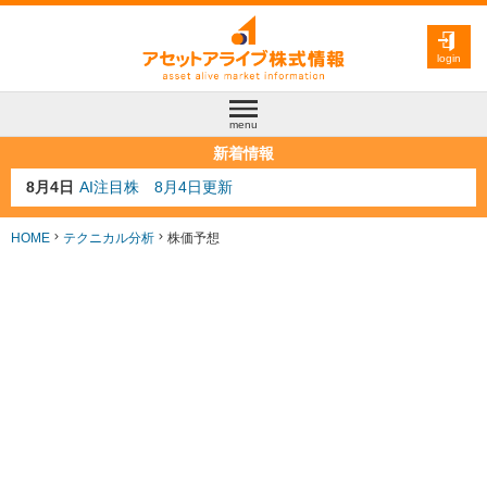
login
menu
新着情報
8月3日
人気業種注目株 8月3日更新
8月2日
金融注目株 8月2日更新
7月29日
日経225シグナル点灯
HOME
テクニカル分析
株価予想
7月10日
半導体注目株 7月10日更新
8月4日
AI注目株 8月4日更新