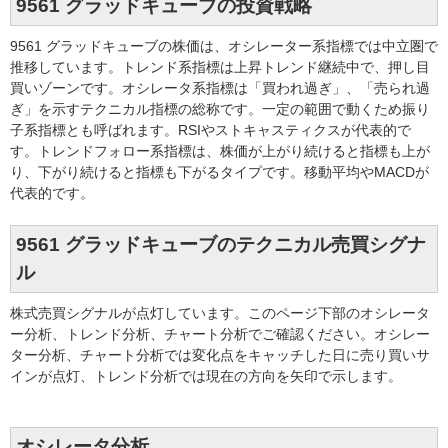
9561 グラッドキューブの投資戦略
9561 グラッドキューブの株価は、オシレーター系指標では中立圏で
推移しています。トレンド系指標は上昇トレンド継続中で、押し目
買いゾーンです。オシレータ系指標は「買われ過ぎ」、「売られ過
ぎ」を示すテクニカル指標の総称です。一定の範囲で動くため振り
子系指標とも呼ばれます。RSIやストキャスティクスが代表的で
す。トレンドフォロー系指標は、株価が上がり続けると指標も上が
り、下がり続けると指標も下がるタイプです。移動平均やMACDが
代表的です。
9561 グラッドキューブのテクニカル売買シグナ
ル
株式売買シグナルが点灯しています。このページ下部のオシレータ
ー分析、トレンド分析、チャート分析でご確認ください。オシレー
ター分析、チャート分析では変化点をキャッチした日に売り買いサ
インが点灯、トレンド分析では現在の方向を矢印で示します。
オシレータ分析